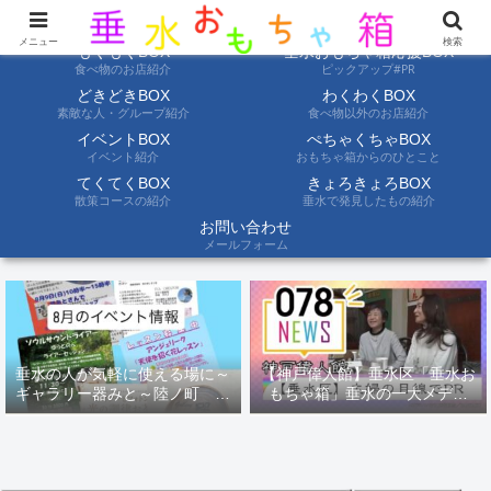
ようこそ垂水おもちゃ箱へ。垂水の情報を自分たちの目でみて聞いて伝えます
メニュー
検索
もぐもぐBOX
垂水おもちゃ箱応援BOX
食べ物のお店紹介
ピックアップ#PR
どきどきBOX
わくわくBOX
素敵な人・グループ紹介
食べ物以外のお店紹介
イベントBOX
ぺちゃくちゃBOX
イベント紹介
おもちゃ箱からのひとこと
てくてくBOX
きょろきょろBOX
散策コースの紹介
垂水で発見したもの紹介
お問い合わせ
メールフォーム
垂水の人が気軽に使える場に～
【神戸偉人館】垂水区「垂水お
ギャラリー器みと～陸ノ町 ８
もちゃ箱」垂水の一大メディ
月のイベント情報
ア！？｜神戸の魅力を凸インタ
ビュー！！【078NEWS( 078ニ
ュース)】