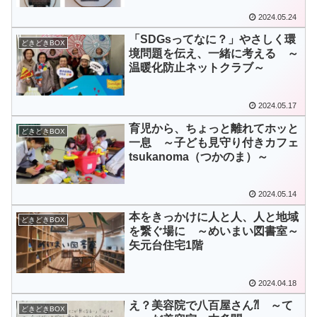
2024.05.24
「SDGsってなに？」やさしく環
どきどきBOX
境問題を伝え、一緒に考える ～
温暖化防止ネットクラブ～
2024.05.17
育児から、ちょっと離れてホッと
どきどきBOX
一息 ～子ども見守り付きカフェ
tsukanoma（つかのま）～
2024.05.14
本をきっかけに人と人、人と地域
どきどきBOX
を繋ぐ場に ～めいまい図書室～
矢元台住宅1階
2024.04.18
え？美容院で八百屋さん⁈ ～て
どきどきBOX