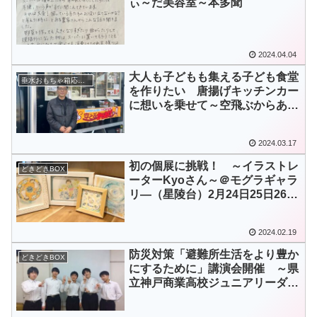
ぃ～だ美容室～本多聞
2024.04.04
大人も子どもも集える子ども食堂
垂水おもちゃ箱応援BOX
を作りたい 唐揚げキッチンカー
に想いを乗せて～空飛ぶからあ
げ 小西真也さん～本多聞
2024.03.17
初の個展に挑戦！ ～イラストレ
どきどきBOX
ーターKyoさん～＠モグラギャラ
リ―（星陵台）2月24日25日26
日 3月2日3日4日 (10時～18時)
2024.02.19
防災対策「避難所生活をより豊か
どきどきBOX
にするために」講演会開催 ～県
立神戸商業高校ジュニアリーダー
～