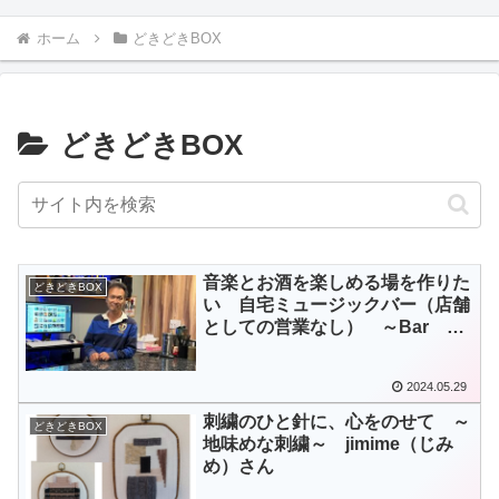
ホーム
どきどきBOX
どきどきBOX
音楽とお酒を楽しめる場を作りた
どきどきBOX
い 自宅ミュージックバー（店舗
としての営業なし） ～Bar
Joao～御霊町
2024.05.29
刺繍のひと針に、心をのせて ～
どきどきBOX
地味めな刺繍～ jimime（じみ
め）さん