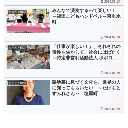
2024.02.13
みんなで演奏するって楽しい！
どきどきBOX
～福田こどもハンドベル～東垂水
町
2024.02.10
「仕事が楽しい！」、それぞれの
どきどきBOX
個性を生かして、社会にはばたく
～特定非営利活動法人 ポポロ～
神陵台
2024.01.29
路地裏に息づく文化を、世界の人
どきどきBOX
に知ってもらいたい ～たけもと
すみれさん～ 塩屋町
2023.06.29