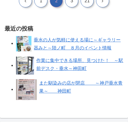
前
次
1
2
3
21
へ
へ
最近の投稿
垂水の人が気軽に使える場に～ギャラリー
器みと～陸ノ町 ８月のイベント情報
作業に集中できる場所、見つけた！ ～駅
前デスク・垂水～神田町
また馴染みの店が閉店 ～神戸垂水青
果～ 神田町