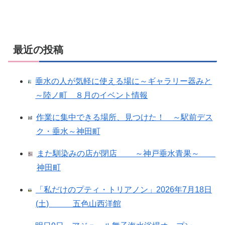
最近の投稿
垂水の人が気軽に使える場に～ギャラリー器みと
～陸ノ町 ８月のイベント情報
作業に集中できる場所、見つけた！ ～駅前デス
ク・垂水～神田町
また馴染みの店が閉店 ～神戸垂水青果～
神田町
「私だけのプティ・トリアノン」2026年7月18日
(土) 五色山西洋館