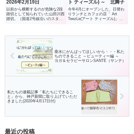
2026年2月19日
ト ティーズル) ～ 北舞子
以前から横断するのが危険な2段
今年4月にオープンした、日替わ
踏切として知られていた山田川西
りランチとカフェの店「 Art
踏切。（国道2号線沿いのスター
TeezLe(アート ティーズル)」。
バックスの目の前の踏切）垂水お
場所は、北舞子東公園より2本東
もちゃ箱でも危険な踏切として
の細い道を南に、ちょっとわかり
10年ほど前に紹介していた。残
にくい住宅街のなか。店名のティ
念なことにここで、2025年1月9
ーズルは、ハリネズミのような姿
日、女性2人が電車と接触する...
をした「生きる楽しみ...
垂水にがんばってほしいから・・・私た
ちのできること ～ビューティー編 ～
ヨガ＆セラピーサロンSANTE（サンテ）
私たちの連載記事「私たちにできるこ
と」から、神戸新聞に取り上げていただ
きました(2020年4月17日付)
最近の投稿