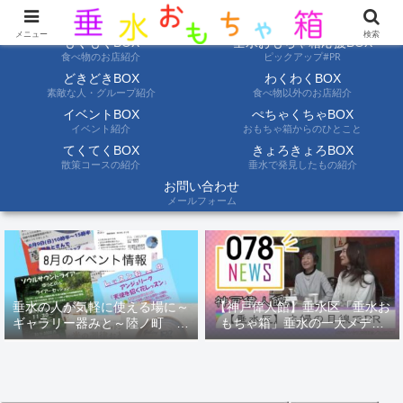
ようこそ垂水おもちゃ箱へ。垂水の情報を自分たちの目でみて聞いて伝えます
メニュー
検索
もぐもぐBOX
垂水おもちゃ箱応援BOX
食べ物のお店紹介
ピックアップ#PR
どきどきBOX
わくわくBOX
素敵な人・グループ紹介
食べ物以外のお店紹介
イベントBOX
ぺちゃくちゃBOX
イベント紹介
おもちゃ箱からのひとこと
てくてくBOX
きょろきょろBOX
散策コースの紹介
垂水で発見したもの紹介
お問い合わせ
メールフォーム
垂水の人が気軽に使える場に～
【神戸偉人館】垂水区「垂水お
ギャラリー器みと～陸ノ町 ８
もちゃ箱」垂水の一大メディ
月のイベント情報
ア！？｜神戸の魅力を凸インタ
ビュー！！【078NEWS( 078ニ
ュース)】