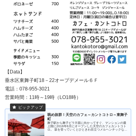
【Data】
垂水区東舞子町18－22オープデメール６Ｆ
電話：078-955-3021
営業時間：11時～19時（LO18時）
眺め抜群！天空のカフェ～カントコトロ～東舞子
町
舞子駅から舞子ビラ方面に向かってすぐ、マンションの最
上階に2016年6月にオープンした天空のカフェカントコト
ロ。 坂を登っていくとひときわ目立つメルヘンチックな真
っ白の扉を開けるとー店内は雲の上をイメージした城を基