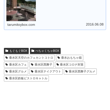
調にした内装に真っ白なイン...
2016.06.08
tarumitoybox.com
もぐもぐBOX
ぺちゃくちゃBOX
垂水区天空のカフェカントコトロ
垂水おもちゃ箱
垂水区カフェ
垂水区西舞子
垂水区コロナ対策
垂水区グルメ
垂水区テイクアウト
垂水区西舞子グルメ
垂水区鉄板ビストロキャトル