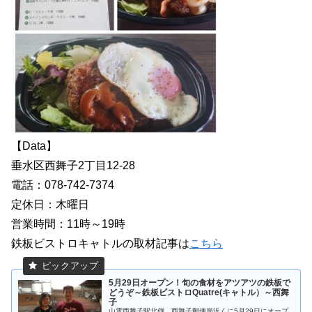
【Data】
垂水区西舞子2丁目12‐28
電話：078‐742‐7374
定休日：木曜日
営業時間：11時～19時
鉄板ビストロキャトルの取材記事は
こちら
5月29日オープン！旬の食材をアツアツの鉄板で
どうぞ～鉄板ビストロQuatre(キャトル）～西舞
子
山電西舞子駅北側、西舞子郵便局近くに5月29日にオープ