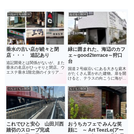
ぺちゃくちゃBOX
もぐもぐBOX
垂水の古い店が続々と閉
緑に囲まれた、海辺のカフ
店・・・ 追記あり
ェ～good2terrace～狩口
台
追記開発とは関係がないが、また
垂水の名店がひっそりと閉店。ウ
国道２号線沿いにある大きな庭木
エステ垂水1階北側のイタリアン
がたくさん置かれた建物。扉を開
レストラン「Ａ e Ｂ」。10年ほ
けると、テラスの向こうに海が広
どの営業だったが、店主の中田智
がる、緑あふれる空間。恐竜のオ
弘さんは、知る人ぞ知る料理人。
ブジェがお出迎え。ここは、ガー
ぺちゃくちゃBOX
もぐもぐBOX
昨年12月27日に閉店したとのこ
デン・エクステリアの設計から施
と。（2026年3月） ...
工、植栽の管理を行う
GOOD2GARDENが営むカフェ・
GO...
これでひと安心 山田川西
おうちカフェで みんな笑
踏切のスロープ完成
顔に ～ Art TeezLe(アー