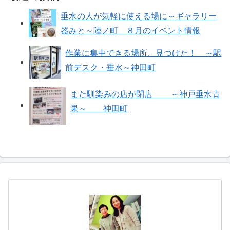
垂水の人が気軽に使える場に～ギャラリー
器みと～陸ノ町 ８月のイベント情報
作業に集中できる場所、見つけた！ ～駅
前デスク・垂水～神田町
また馴染みの店が閉店 ～神戸垂水青
果～ 神田町