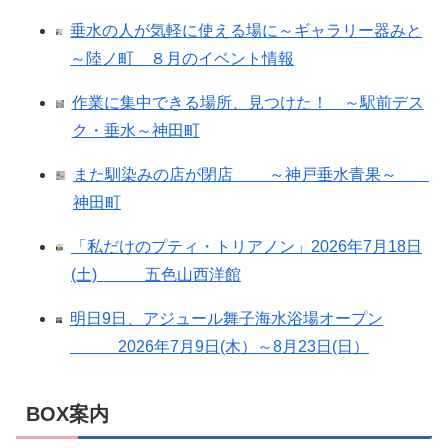
垂水の人が気軽に使える場に～ギャラリー器みと
～陸ノ町 ８月のイベント情報
作業に集中できる場所、見つけた！ ～駅前デス
ク・垂水～神田町
また馴染みの店が閉店 ～神戸垂水青果～
神田町
「私だけのプティ・トリアノン」2026年7月18日
(土) 五色山西洋館
明日9日、アジュール舞子海水浴場オープン
2026年7月9日(木）～8月23日(日）
BOX案内