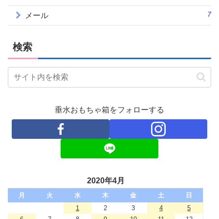
7
メール
検索
垂水おもちゃ箱をフォローする
2020年4月
月
火
水
木
金
土
日
1
2
3
4
5