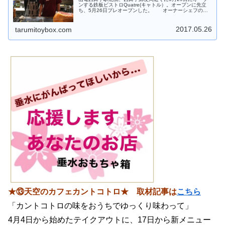
ンする鉄板ビストロQuatre(キャトル）。オープンに先立
ち、5月26日プレオープンした。 オーナーシェフの森
下哲孝さんは、25年間ホテルの洋食部門に勤務。フレン
チ、バイキング、イタリ...
2017.05.26
tarumitoybox.com
★⑬天空のカフェカントコトロ★ 取材記事は
こちら
「カントコトロの味をおうちでゆっくり味わって」
4月4日から始めたテイクアウトに、17日から新メニュー