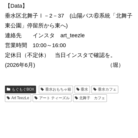
【Data】
垂水区北舞子Ⅰ－2－37 (山陽バス⑥系統「北舞子
東公園」停留所から東へ)
連絡先 インスタ art_
teezle
営業時間 10:00～16:00
定休日（不定休） 当日インスタで確認を。
(2026年6月) （堀）
もぐもぐBOX
垂水おもちゃ箱
垂水
垂水カフェ
Art TeezLe
アート ティーズル
北舞子 カフェ