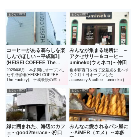
もぐもぐBOX
もぐもぐBOX
コーヒーがある暮らしを楽
みんなが集まる場所に ～
しんでほしい～平成珈琲
アクセサリー＆コーヒー
(HEISEI COFFEE The
umineko(ウミネコ)～仲田
Factory)～本多聞
2026年6月、本多聞にオープンし
垂水駅西口を出て交差点を北へす
た平成珈琲(HEISEI COFFEE
ぐ２月１日オープンした
The Factory)。平成最後の年（
accessory＆coffee umineko (う
2019年）に兵庫区で誕生した同
みねこ)コーヒーが好きで、独学
店。「珈琲文化を根付かせるのに
で生豆から焙煎技術を学び、オリ
もぐもぐBOX
もぐもぐBOX
ふさわしい場所」として垂水区に
ジナルブレンドを作る夫。アクセ
移転してきた。2階には、淹れた
サリー作りが得意な妻。うみねこ
て...
は、そんな2人...
緑に囲まれた、海辺のカフ
みんなに愛されるパン屋に
ェ～good2terrace～狩口
～AiMER（エメ）～本多