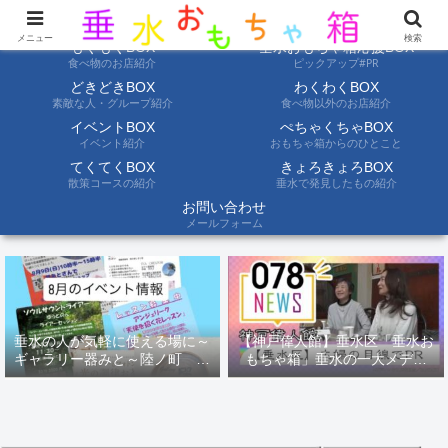
ようこそ垂水おもちゃ箱へ。垂水の情報を自分たちの目でみて聞いて伝えます
メニュー
検索
もぐもぐBOX
垂水おもちゃ箱応援BOX
食べ物のお店紹介
ピックアップ#PR
どきどきBOX
わくわくBOX
素敵な人・グループ紹介
食べ物以外のお店紹介
イベントBOX
ぺちゃくちゃBOX
イベント紹介
おもちゃ箱からのひとこと
てくてくBOX
きょろきょろBOX
散策コースの紹介
垂水で発見したもの紹介
お問い合わせ
メールフォーム
垂水の人が気軽に使える場に～
【神戸偉人館】垂水区「垂水お
ギャラリー器みと～陸ノ町 ８
もちゃ箱」垂水の一大メディ
月のイベント情報
ア！？｜神戸の魅力を凸インタ
ビュー！！【078NEWS( 078ニ
ュース)】