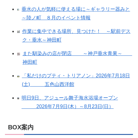
垂水の人が気軽に使える場に～ギャラリー器みと
～陸ノ町 ８月のイベント情報
作業に集中できる場所、見つけた！ ～駅前デス
ク・垂水～神田町
また馴染みの店が閉店 ～神戸垂水青果～
神田町
「私だけのプティ・トリアノン」2026年7月18日
(土) 五色山西洋館
明日9日、アジュール舞子海水浴場オープン
2026年7月9日(木）～8月23日(日）
BOX案内