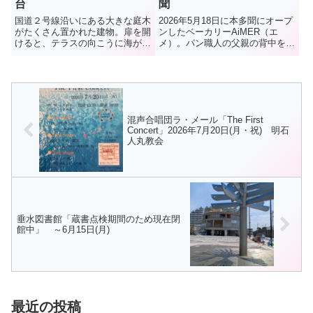
台
聞
国道２号線沿いにある大きな庭木
2026年5月18日に本多聞にオープ
がたくさん置かれた建物。扉を開
ンしたベーカリーAiMER（エ
けると、テラスの向こうに海が広
メ）。パン職人の父親の背中を見
がる、緑あふれる空間。恐竜のオ
て育ったというオーナーの長谷川
ブジェがお出迎え。ここは、ガー
敦広さん。自身もパンが大好きで
デン・エクステリアの設計から施
パン職人の道へ。大手パン屋での
工、植栽の管理を行う
腕を磨き、念願かなって店を出す
GOOD2GARDENが営むカフェ・
ことに。店内には焼きたて...
GO...
混声合唱団ラ・メール「The First
Concert」2026年7月20日(月・祝) 明石
人丸教会
垂水図書館「蔵書点検期間のため現在閉
館中」 ～6月15日(月)
最近の投稿