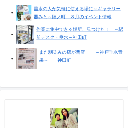
垂水の人が気軽に使える場に～ギャラリー
器みと～陸ノ町 ８月のイベント情報
作業に集中できる場所、見つけた！ ～駅
前デスク・垂水～神田町
また馴染みの店が閉店 ～神戸垂水青
果～ 神田町