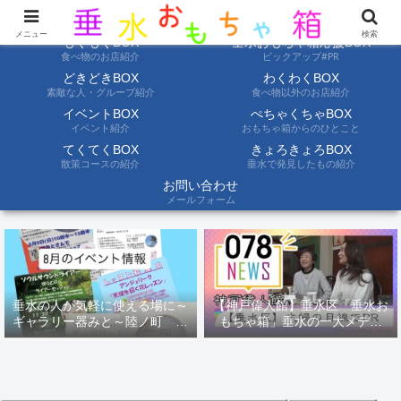
ようこそ垂水おもちゃ箱へ。垂水の情報を自分たちの目でみて聞いて伝えます
メニュー
検索
もぐもぐBOX
垂水おもちゃ箱応援BOX
食べ物のお店紹介
ピックアップ#PR
どきどきBOX
わくわくBOX
素敵な人・グループ紹介
食べ物以外のお店紹介
イベントBOX
ぺちゃくちゃBOX
イベント紹介
おもちゃ箱からのひとこと
てくてくBOX
きょろきょろBOX
散策コースの紹介
垂水で発見したもの紹介
お問い合わせ
メールフォーム
垂水の人が気軽に使える場に～
【神戸偉人館】垂水区「垂水お
ギャラリー器みと～陸ノ町 ８
もちゃ箱」垂水の一大メディ
月のイベント情報
ア！？｜神戸の魅力を凸インタ
ビュー！！【078NEWS( 078ニ
ュース)】