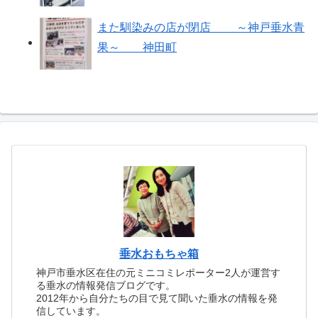
また馴染みの店が閉店 ～神戸垂水青
果～ 神田町
垂水おもちゃ箱
神戸市垂水区在住の元ミニコミレポーター2人が運営す
る垂水の情報発信ブログです。
2012年から自分たちの目で見て聞いた垂水の情報を発
信しています。