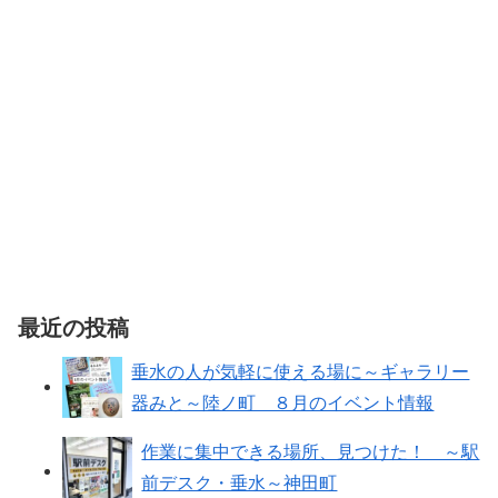
最近の投稿
垂水の人が気軽に使える場に～ギャラリー
器みと～陸ノ町 ８月のイベント情報
作業に集中できる場所、見つけた！ ～駅
前デスク・垂水～神田町