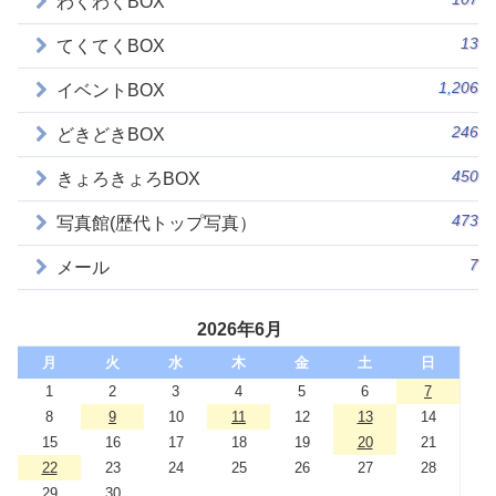
わくわくBOX
13
てくてくBOX
1,206
イベントBOX
246
どきどきBOX
450
きょろきょろBOX
473
写真館(歴代トップ写真）
7
メール
2026年6月
月
火
水
木
金
土
日
1
2
3
4
5
6
7
8
9
10
11
12
13
14
15
16
17
18
19
20
21
22
23
24
25
26
27
28
29
30