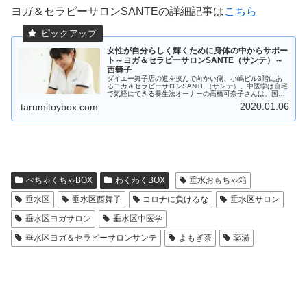
ヨガ＆セラピーサロンSANTEの詳細記事は
こちら
女性が自分らしく輝くために身体の中からサポー
ト～ヨガ＆セラピーサロンSANTE（サンテ）～
西舞子
ダイエー舞子店の道を挟んで向かい側、小嶋ビル3階にあ
るヨガ＆セラピーサロンSANTE（サンテ）。中医学は自宅
で気軽にできる養生法オーナーの高橋可奈子さんは、国際
中医美容師、国際中医薬膳師、経絡ヨガインストラクタ
2020.01.06
tarumitoybox.com
ー、登録販売者の資格を持ついわ...
ぺちゃくちゃBOX
わくわくBOX
垂水おもちゃ箱
垂水区
垂水区西舞子
コロナに負けるな
垂水区サロン
垂水区ヨガサロン
垂水区中医学
垂水区ヨガ＆セラピーサロンサンテ
よもぎ茶
薬湯