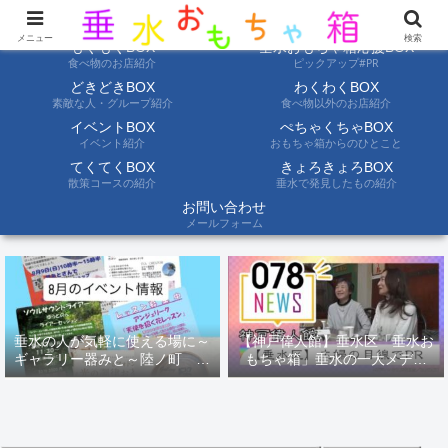
ようこそ垂水おもちゃ箱へ。垂水の情報を自分たちの目でみて聞いて伝えます
メニュー
検索
もぐもぐBOX
垂水おもちゃ箱応援BOX
食べ物のお店紹介
ピックアップ#PR
どきどきBOX
わくわくBOX
素敵な人・グループ紹介
食べ物以外のお店紹介
イベントBOX
ぺちゃくちゃBOX
イベント紹介
おもちゃ箱からのひとこと
てくてくBOX
きょろきょろBOX
散策コースの紹介
垂水で発見したもの紹介
お問い合わせ
メールフォーム
垂水の人が気軽に使える場に～
【神戸偉人館】垂水区「垂水お
ギャラリー器みと～陸ノ町 ８
もちゃ箱」垂水の一大メディ
月のイベント情報
ア！？｜神戸の魅力を凸インタ
ビュー！！【078NEWS( 078ニ
ュース)】