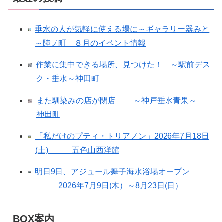
垂水の人が気軽に使える場に～ギャラリー器みと
～陸ノ町 ８月のイベント情報
作業に集中できる場所、見つけた！ ～駅前デス
ク・垂水～神田町
また馴染みの店が閉店 ～神戸垂水青果～
神田町
「私だけのプティ・トリアノン」2026年7月18日
(土) 五色山西洋館
明日9日、アジュール舞子海水浴場オープン
2026年7月9日(木）～8月23日(日）
BOX案内