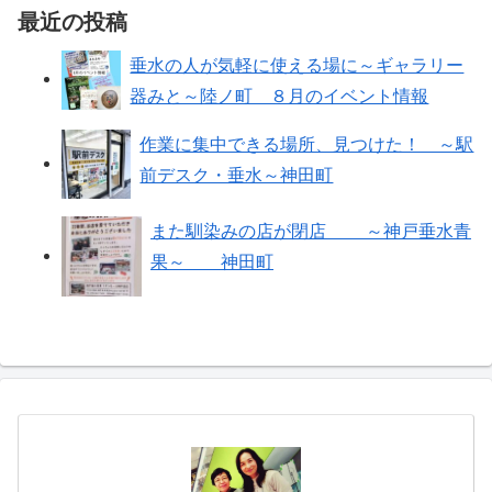
最近の投稿
垂水の人が気軽に使える場に～ギャラリー
器みと～陸ノ町 ８月のイベント情報
作業に集中できる場所、見つけた！ ～駅
前デスク・垂水～神田町
また馴染みの店が閉店 ～神戸垂水青
果～ 神田町