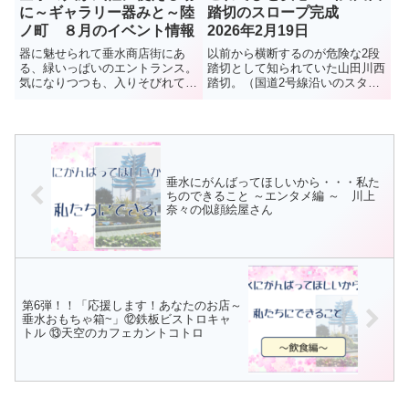
に～ギャラリー器みと～陸
踏切のスロープ完成
ノ町 ８月のイベント情報
2026年2月19日
器に魅せられて垂水商店街にあ
以前から横断するのが危険な2段
る、緑いっぱいのエントランス。
踏切として知られていた山田川西
気になりつつも、入りそびれてい
踏切。（国道2号線沿いのスター
る人も多いのでは？2階にあるギ
バックスの目の前の踏切）垂水お
ャラリー器みとは、器好きのオー
もちゃ箱でも危険な踏切として
ナー小坂さんのこだわりが詰まっ
10年ほど前に紹介していた。残
た食器が並ぶおしゃれな空間。ア
念なことにここで、2025年1月9
ンティーク家具に並ぶのは、季節
日、女性2人が電車と接触する...
の...
垂水にがんばってほしいから・・・私た
ちのできること ～エンタメ編 ～ 川上
奈々の似顔絵屋さん
第6弾！！「応援します！あなたのお店～
垂水おもちゃ箱~」⑫鉄板ビストロキャ
トル ⑬天空のカフェカントコトロ