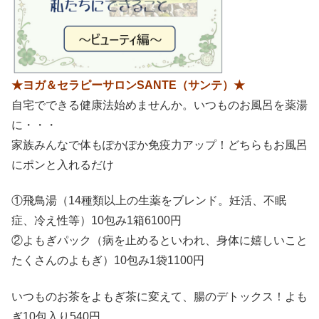
★ヨガ＆セラピーサロンSANTE（サンテ）★
自宅でできる健康法始めませんか。いつものお風呂を薬湯
に・・・
家族みんなで体もぽかぽか免疫力アップ！どちらもお風呂
にポンと入れるだけ
①飛鳥湯（14種類以上の生薬をブレンド。妊活、不眠
症、冷え性等）10包み1箱6100円
②よもぎパック（病を止めるといわれ、身体に嬉しいこと
たくさんのよもぎ）10包み1袋1100円
いつものお茶をよもぎ茶に変えて、腸のデトックス！よも
ぎ10包入り540円