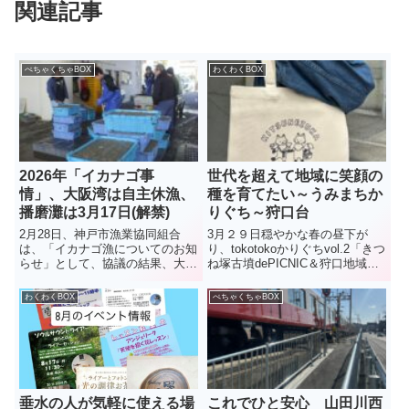
関連記事
ぺちゃくちゃBOX
わくわくBOX
2026年「イカナゴ事
世代を超えて地域に笑顔の
情」、大阪湾は自主休漁、
種を育てたい～うみまちか
播磨灘は3月17日(解禁)
りぐち～狩口台
2月28日、神戸市漁業協同組合
3月２９日穏やかな春の昼下が
は、「イカナゴ漁についてのお知
り、tokotokoかりぐちvol.2「きつ
らせ」として、協議の結果、大阪
ね塚古墳dePICNIC＆狩口地域セ
湾側は資源保護のため本年度のイ
ンターdeMARKET」が行われ
カナゴ漁は、3年連続で自主休漁
た。主催するのは、うみまちかり
わくわくBOX
ぺちゃくちゃBOX
となったことを伝えた。播磨灘で
ぐちを運営する渡邊邊さんと坂口
は6日に試験操業が行われ、イカ
さん。2人は2025年「明舞地域を
ナゴのシンコ漁は3月17日に解...
活用し...
垂水の人が気軽に使える場
これでひと安心 山田川西