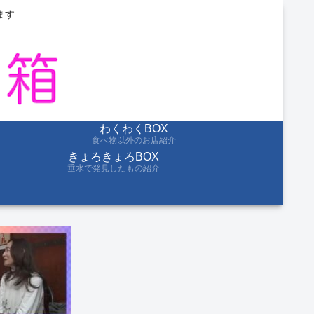
ます
わくわくBOX
食べ物以外のお店紹介
きょろきょろBOX
垂水で発見したもの紹介