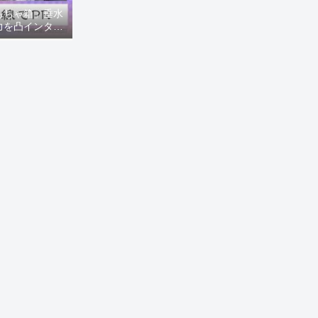
もちゃ箱」垂水
力を凸インタビ
8ニュース)】