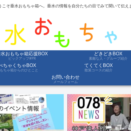
うこそ垂水おもちゃ箱へ。垂水の情報を自分たちの目でみて聞いて伝え
垂水おもちゃ箱応援BOX
どきどきBOX
ピックアップ#PR
素敵な人・グループ紹介
ぺちゃくちゃBOX
てくてくBOX
もちゃ箱からのひとこと
散策コースの紹介
お問い合わせ
メールフォーム