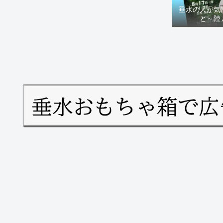
垂水の人が気
と～陸