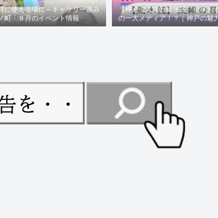
軽に使える場に～ギャラリー器み
【神戸偉人館】垂水区「垂水お
ノ町 ８月のイベント情報
の一大メディア！？｜神戸の魅
ュー！！【078NEWS( 07