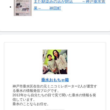
また馴染みの店が閉店 ～神戸垂水青
果～ 神田町
垂水おもちゃ箱
神戸市垂水区在住の元ミニコミレポーター2人が運営す
る垂水の情報発信ブログです。
2012年から自分たちの目で見て聞いた垂水の情報を発
信しています。
垂水のことならお任せ。