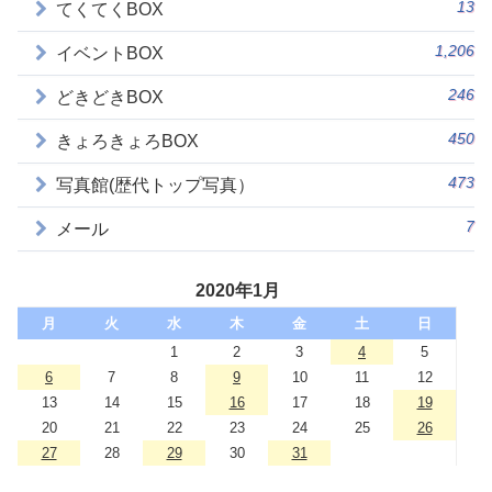
13
てくてくBOX
1,206
イベントBOX
246
どきどきBOX
450
きょろきょろBOX
473
写真館(歴代トップ写真）
7
メール
2020年1月
月
火
水
木
金
土
日
1
2
3
4
5
6
7
8
9
10
11
12
13
14
15
16
17
18
19
20
21
22
23
24
25
26
27
28
29
30
31