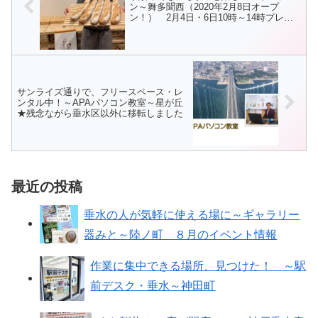
ン～舞多聞西（2020年2月8日オープ
ン！） 2月4日・6日10時～14時プレオ
ープン
サンライズ通りで、フリースペース・レ
ンタル中！～APAパソコン教室～星が丘
★残念ながら垂水区以外に移転しました
最近の投稿
垂水の人が気軽に使える場に～ギャラリー
器みと～陸ノ町 ８月のイベント情報
作業に集中できる場所、見つけた！ ～駅
前デスク・垂水～神田町