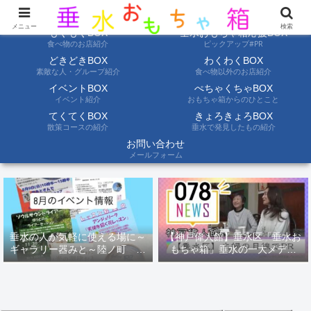
ようこそ垂水おもちゃ箱へ。垂水の情報を自分たちの目でみて聞いて伝えます
メニュー
検索
もぐもぐBOX
垂水おもちゃ箱応援BOX
食べ物のお店紹介
ピックアップ#PR
どきどきBOX
わくわくBOX
素敵な人・グループ紹介
食べ物以外のお店紹介
イベントBOX
ぺちゃくちゃBOX
イベント紹介
おもちゃ箱からのひとこと
てくてくBOX
きょろきょろBOX
散策コースの紹介
垂水で発見したもの紹介
お問い合わせ
メールフォーム
垂水の人が気軽に使える場に～
【神戸偉人館】垂水区「垂水お
ギャラリー器みと～陸ノ町 ８
もちゃ箱」垂水の一大メディ
月のイベント情報
ア！？｜神戸の魅力を凸インタ
ビュー！！【078NEWS( 078ニ
ュース)】