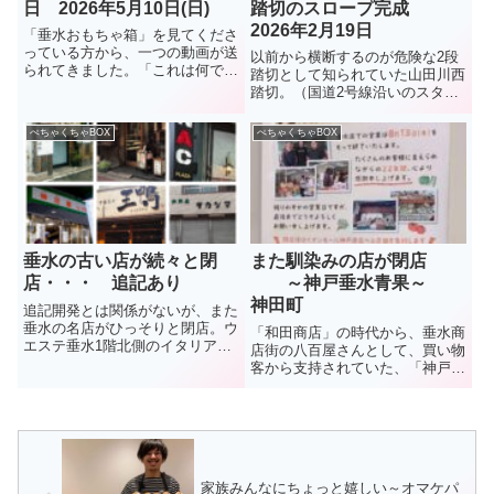
日 2026年5月10日(日)
踏切のスロープ完成
2026年2月19日
「垂水おもちゃ箱」を見てくださ
っている方から、一つの動画が送
以前から横断するのが危険な2段
られてきました。「これは何でし
踏切として知られていた山田川西
ょう、布団太鼓？」とコメント付
踏切。（国道2号線沿いのスター
きで。調べてみました。布団太
バックスの目の前の踏切）垂水お
鼓、「棒締め」という1年に1回
もちゃ箱でも危険な踏切として
ぺちゃくちゃBOX
ぺちゃくちゃBOX
の行事だそうです。5月10日、行
10年ほど前に紹介していた。残
われたようです。秋祭りに向け
念なことにここで、2025年1月9
て...
日、女性2人が電車と接触する...
垂水の古い店が続々と閉
また馴染みの店が閉店
店・・・ 追記あり
～神戸垂水青果～
神田町
追記開発とは関係がないが、また
垂水の名店がひっそりと閉店。ウ
「和田商店」の時代から、垂水商
エステ垂水1階北側のイタリアン
店街の八百屋さんとして、買い物
レストラン「Ａ e Ｂ」。10年ほ
客から支持されていた、「神戸垂
どの営業だったが、店主の中田智
水青果」。2022年に現在の地に
弘さんは、知る人ぞ知る料理人。
移転、店も広くなって買いやすく
昨年12月27日に閉店したとのこ
なったと評判だったが・・・。今
と。（2026年3月） ...
夏、8月13日に閉店とのこと。残
念だが、イオンモール神戸南...
家族みんなにちょっと嬉しい～オマケパ