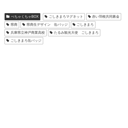
ぺちゃくちゃBOX
ごしきまろマグネット
赤い羽根共同募金
県商
県商生デザイン 缶バッジ
ごしきまろ
兵庫県立神戸商業高校
たるみ観光大使 ごしきまろ
ごしきまろ缶バッジ