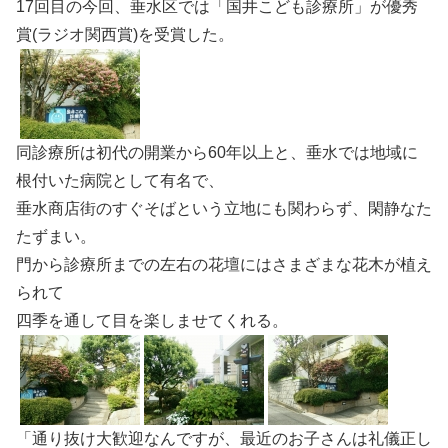
17回目の今回、垂水区では「国井こども診療所」が優秀
賞(ラジオ関西賞)を受賞した。
同診療所は初代の開業から60年以上と、垂水では地域に
根付いた病院として有名で、
垂水商店街のすぐそばという立地にも関わらず、閑静なた
たずまい。
門から診療所までの左右の花壇にはさまざまな花木が植え
られて
四季を通して目を楽しませてくれる。
「通り抜け大歓迎なんですが、最近のお子さんは礼儀正し