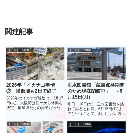
関連記事
きょろきょろBOX
きょろきょろBOX
2026年「イカナゴ事情」
垂水図書館「蔵書点検期間
② 播磨灘も2日で終了
のため現在閉館中」 ～6
月15日(月)
2026年のイカナゴ解禁は、3月17
日(火)。大阪湾は初めから休業を
昨日、10日(水)、垂水図書館を訪
決定、播磨灘だけの操業だった
ねてみると休館。6月15日(月)ま
が・・・。解禁日17日の値段
でということで、利用したい方
は、イオン垂水店で7000円台
は、16日以降で。この6日間は蔵
~9000円台だったそうだが、18日
書点検期間で、本の返却は図書館
きょろきょろBOX
きょろきょろBOX
(木)の今日、キロ5980円(税抜き)
1階、自動車のロータリー横にあ
の値札ととも...
る、返却ボックスへ。同ボックス