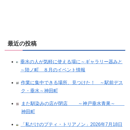
最近の投稿
垂水の人が気軽に使える場に～ギャラリー器みと
～陸ノ町 ８月のイベント情報
作業に集中できる場所、見つけた！ ～駅前デス
ク・垂水～神田町
また馴染みの店が閉店 ～神戸垂水青果～
神田町
「私だけのプティ・トリアノン」2026年7月18日