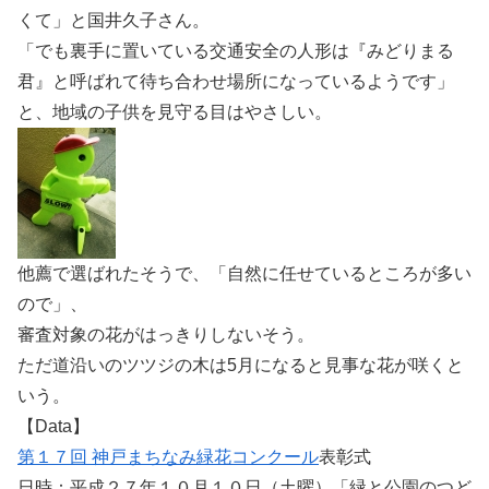
くて」と国井久子さん。
「でも裏手に置いている交通安全の人形は『みどりまる
君』と呼ばれて待ち合わせ場所になっているようです」
と、地域の子供を見守る目はやさしい。
他薦で選ばれたそうで、「自然に任せているところが多い
ので」、
審査対象の花がはっきりしないそう。
ただ道沿いのツツジの木は5月になると見事な花が咲くと
いう。
【Data】
第１７回 神戸まちなみ緑花コンクール
表彰式
日時：平成２７年１０月１０日（土曜）「緑と公園のつど