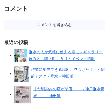
コメント
コメントを書き込む
最近の投稿
垂水の人が気軽に使える場に～ギャラリー
器みと～陸ノ町 ８月のイベント情報
作業に集中できる場所、見つけた！ ～駅
前デスク・垂水～神田町
また馴染みの店が閉店 ～神戸垂水青
果～ 神田町