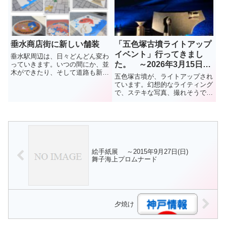
はスペースに限りがある...
垂水商店街に新しい舗装
「五色塚古墳ライトアップ
イベント」行ってきまし
垂水駅周辺は、日々どんどん変わ
た。 ～2026年3月15日
っていきます。いつの間にか、並
木ができたり、そして道路も新し
(日)
五色塚古墳が、ライトアップされ
い舗装に変わっています。イルカ
ています。幻想的なライティング
やパンダの絵があったのは、はる
で、ステキな写真、撮れそうです
か昔になり、最近は新しい絵があ
ね。開催期間03月13日（金曜
ちこちに。お買い物に訪れた際な
日） ~ 03月15日（日曜日）ライ
どには、足元にもちょっと目を
ト点灯時間 18時00分～20時00
向...
分 （最終入園は19時45分）※点
灯時間中、墳丘...
絵手紙展 ～2015年9月27日(日)
舞子海上プロムナード
夕焼け