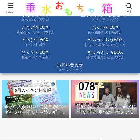
ようこそ垂水おもちゃ箱へ。垂水の情報を自分たちの目でみて聞いて伝えます
メニュー
検索
もぐもぐBOX
垂水おもちゃ箱応援BOX
食べ物のお店紹介
ピックアップ#PR
どきどきBOX
わくわくBOX
素敵な人・グループ紹介
食べ物以外のお店紹介
イベントBOX
ぺちゃくちゃBOX
イベント紹介
おもちゃ箱からのひとこと
てくてくBOX
きょろきょろBOX
散策コースの紹介
垂水で発見したもの紹介
お問い合わせ
メールフォーム
垂水の人が気軽に使える場に～
【神戸偉人館】垂水区「垂水お
ギャラリー器みと～陸ノ町 ８
もちゃ箱」垂水の一大メディ
月のイベント情報
ア！？｜神戸の魅力を凸インタ
ビュー！！【078NEWS( 078ニ
ュース)】