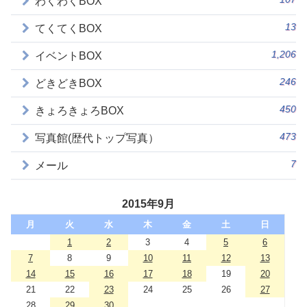
わくわくBOX
13
てくてくBOX
1,206
イベントBOX
246
どきどきBOX
450
きょろきょろBOX
473
写真館(歴代トップ写真）
7
メール
2015年9月
月
火
水
木
金
土
日
1
2
3
4
5
6
7
8
9
10
11
12
13
14
15
16
17
18
19
20
21
22
23
24
25
26
27
28
29
30