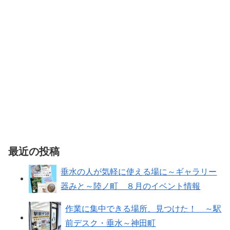
最近の投稿
垂水の人が気軽に使える場に～ギャラリー
器みと～陸ノ町 ８月のイベント情報
作業に集中できる場所、見つけた！ ～駅
前デスク・垂水～神田町