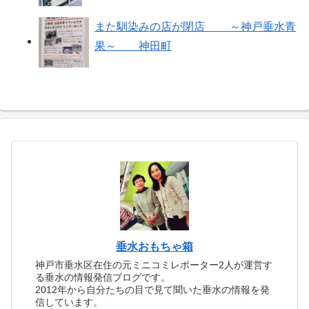
また馴染みの店が閉店 ～神戸垂水青
果～ 神田町
垂水おもちゃ箱
神戸市垂水区在住の元ミニコミレポーター2人が運営す
る垂水の情報発信ブログです。
2012年から自分たちの目で見て聞いた垂水の情報を発
信しています。