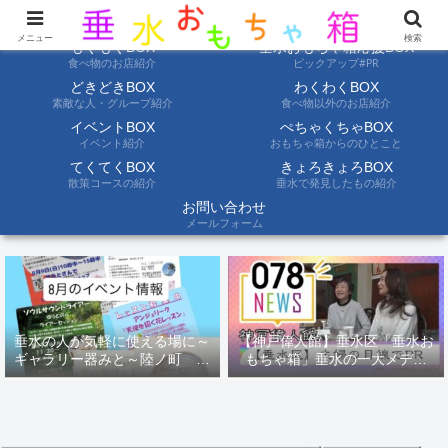
ようこそ垂水おもちゃ箱へ。垂水の情報を自分たちの目でみて聞いて伝えます
メニュー
検索
もぐもぐBOX
垂水おもちゃ箱応援BOX
食べ物のお店紹介
ピックアップ#PR
どきどきBOX
わくわくBOX
素敵な人・グループ紹介
食べ物以外のお店紹介
イベントBOX
ぺちゃくちゃBOX
イベント紹介
おもちゃ箱からのひとこと
てくてくBOX
きょろきょろBOX
散策コースの紹介
垂水で発見したもの紹介
お問い合わせ
メールフォーム
垂水の人が気軽に使える場に～
【神戸偉人館】垂水区「垂水お
ギャラリー器みと～陸ノ町 ８
もちゃ箱」垂水の一大メディ
月のイベント情報
ア！？｜神戸の魅力を凸インタ
ビュー！！【078NEWS( 078ニ
ュース)】