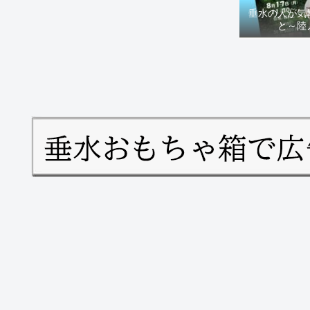
垂水の人が気
と～陸