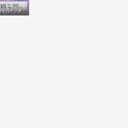
もちゃ箱」垂水
力を凸インタビ
8ニュース)】