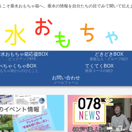
うこそ垂水おもちゃ箱へ。垂水の情報を自分たちの目でみて聞いて伝え
垂水おもちゃ箱応援BOX
どきどきBOX
ピックアップ#PR
素敵な人・グループ紹介
ぺちゃくちゃBOX
てくてくBOX
もちゃ箱からのひとこと
散策コースの紹介
お問い合わせ
メールフォーム