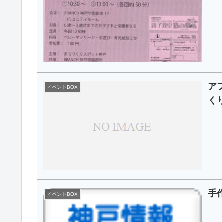
ア
イベントBOX
く
手
イベントBOX