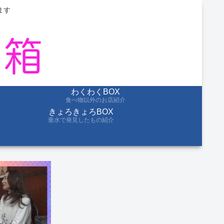
ます
わくわくBOX
食べ物以外のお店紹介
きょろきょろBOX
垂水で発見したもの紹介