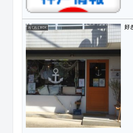
好
わくわくBOX