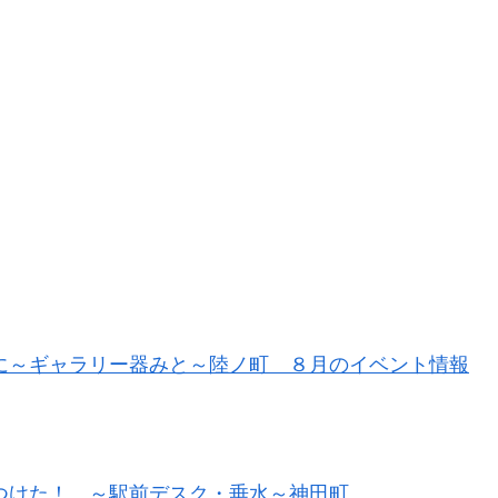
に～ギャラリー器みと～陸ノ町 ８月のイベント情報
つけた！ ～駅前デスク・垂水～神田町