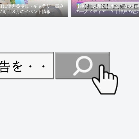
軽に使える場に～ギャラリー器み
【神戸偉人館】垂水区「垂水お
ノ町 ８月のイベント情報
の一大メディア！？｜神戸の魅
ュー！！【078NEWS( 07