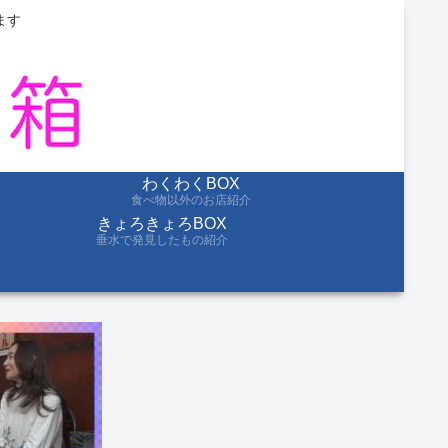
ます
わくわくBOX
食べ物以外のお店紹介
きょろきょろBOX
垂水で発見したもの紹介