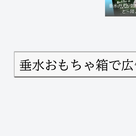
垂水の人が気
と～陸