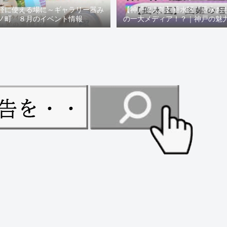
軽に使える場に～ギャラリー器み
【神戸偉人館】垂水区「垂水お
ノ町 ８月のイベント情報
の一大メディア！？｜神戸の魅
ュー！！【078NEWS( 07