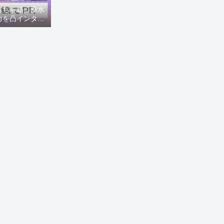
もちゃ箱」垂水
力を凸インタビ
8ニュース)】