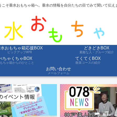
うこそ垂水おもちゃ箱へ。垂水の情報を自分たちの目でみて聞いて伝え
垂水おもちゃ箱応援BOX
どきどきBOX
ピックアップ#PR
素敵な人・グループ紹介
ぺちゃくちゃBOX
てくてくBOX
もちゃ箱からのひとこと
散策コースの紹介
お問い合わせ
メールフォーム