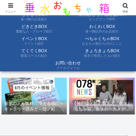
ようこそ垂水おもちゃ箱へ。垂水の情報を自分たちの目でみて聞いて伝えます
メニュー
検索
もぐもぐBOX
垂水おもちゃ箱応援BOX
食べ物のお店紹介
ピックアップ#PR
どきどきBOX
わくわくBOX
素敵な人・グループ紹介
食べ物以外のお店紹介
イベントBOX
ぺちゃくちゃBOX
イベント紹介
おもちゃ箱からのひとこと
てくてくBOX
きょろきょろBOX
散策コースの紹介
垂水で発見したもの紹介
お問い合わせ
メールフォーム
垂水の人が気軽に使える場に～
【神戸偉人館】垂水区「垂水お
ギャラリー器みと～陸ノ町 ８
もちゃ箱」垂水の一大メディ
月のイベント情報
ア！？｜神戸の魅力を凸インタ
ビュー！！【078NEWS( 078ニ
ュース)】