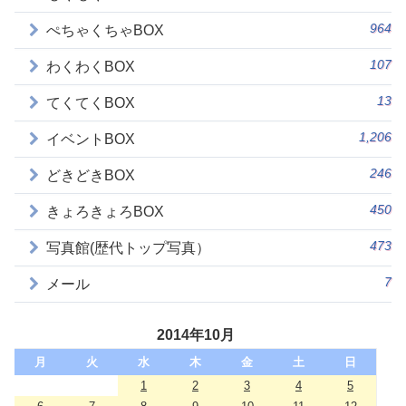
964
ぺちゃくちゃBOX
107
わくわくBOX
13
てくてくBOX
1,206
イベントBOX
246
どきどきBOX
450
きょろきょろBOX
473
写真館(歴代トップ写真）
7
メール
2014年10月
月
火
水
木
金
土
日
1
2
3
4
5