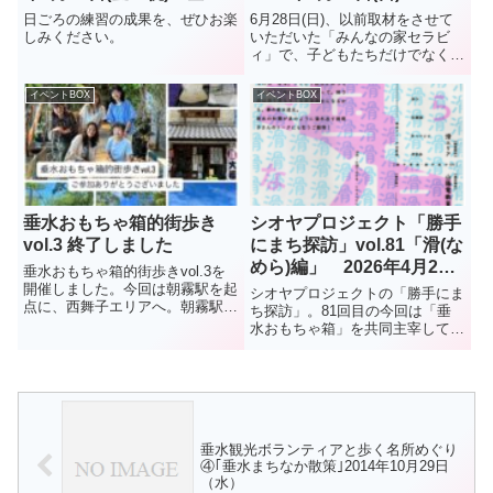
文化センターレバンテホー
んなの家セラビィ～ 平磯
日ごろの練習の成果を、ぜひお楽
6月28日(日)、以前取材をさせて
ル(レバンテ垂水2番館3階)
しみください。
いただいた「みんなの家セラビ
ィ」で、子どもたちだけでなく大
人も楽しめるマルシェ「こどもま
ーけっと」開催。イベント内で
イベントBOX
イベントBOX
の、こども職業体験は予約制で、
残り数枠空きあり。（下記：こど
も店長募集中 参照）
垂水おもちゃ箱的街歩き
シオヤプロジェクト「勝手
vol.3 終了しました
にまち探訪」vol.81「滑(な
めら)編」 2026年4月22
垂水おもちゃ箱的街歩きvol.3を
日(水)
開催しました。今回は朝霧駅を起
シオヤプロジェクトの「勝手にま
点に、西舞子エリアへ。朝霧駅か
ち探訪」。81回目の今回は「垂
ら狩口台の桜のトンネル↓狩口台
水おもちゃ箱」を共同主宰してい
きつね塚古墳↓大歳山遺跡↓西舞
る、堀が案内人をさせていただき
子商店街↓和菓子司大美堂にてお
ます。堀の案内は、「陸」「多
土産の大歳山最中を↓2号線を降
聞」に続いて、今回3度目。「滑
りてGOOD2TERRAC...
（なめら）」です。よろしく。日
時：2026年4月22日(水) ...
垂水観光ボランティアと歩く名所めぐり
④｢垂水まちなか散策｣2014年10月29日
（水）