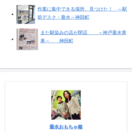
作業に集中できる場所、見つけた！ ～駅
前デスク・垂水～神田町
また馴染みの店が閉店 ～神戸垂水青
果～ 神田町
垂水おもちゃ箱