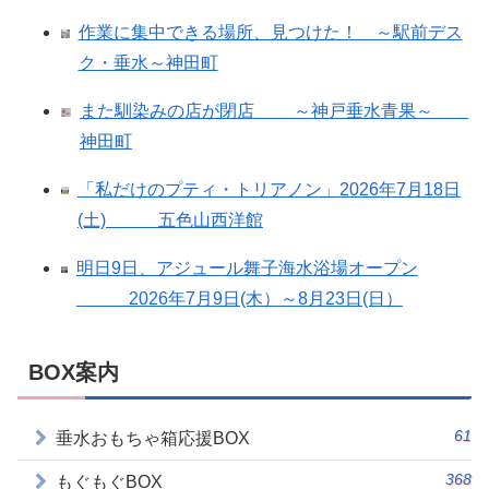
作業に集中できる場所、見つけた！ ～駅前デス
ク・垂水～神田町
また馴染みの店が閉店 ～神戸垂水青果～
神田町
「私だけのプティ・トリアノン」2026年7月18日
(土) 五色山西洋館
明日9日、アジュール舞子海水浴場オープン
2026年7月9日(木）～8月23日(日）
BOX案内
61
垂水おもちゃ箱応援BOX
368
もぐもぐBOX