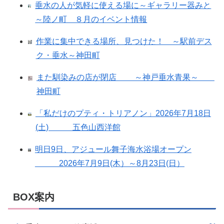
垂水の人が気軽に使える場に～ギャラリー器みと
～陸ノ町 ８月のイベント情報
作業に集中できる場所、見つけた！ ～駅前デス
ク・垂水～神田町
また馴染みの店が閉店 ～神戸垂水青果～
神田町
「私だけのプティ・トリアノン」2026年7月18日
(土) 五色山西洋館
明日9日、アジュール舞子海水浴場オープン
2026年7月9日(木）～8月23日(日）
BOX案内