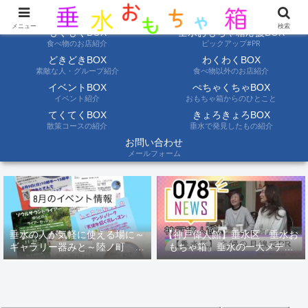
ようこそ垂水おもちゃ箱へ。垂水の情報を自分たちの目でみて聞いて伝えます
メニュー
検索
もぐもぐBOX
垂水おもちゃ箱応援BOX
食べ物のお店紹介
ピックアップ#PR
どきどきBOX
わくわくBOX
素敵な人・グループ紹介
食べ物以外のお店紹介
イベントBOX
ぺちゃくちゃBOX
イベント紹介
おもちゃ箱からのひとこと
てくてくBOX
きょろきょろBOX
散策コースの紹介
垂水で発見したもの紹介
お問い合わせ
メールフォーム
垂水の人が気軽に使える場に～
【神戸偉人館】垂水区「垂水お
ギャラリー器みと～陸ノ町 ８
もちゃ箱」垂水の一大メディ
月のイベント情報
ア！？｜神戸の魅力を凸インタ
ビュー！！【078NEWS( 078ニ
ュース)】