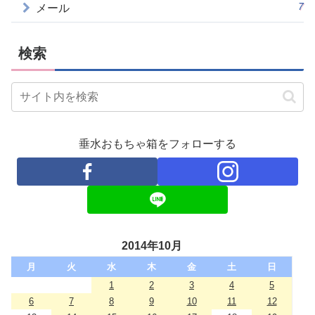
7
メール
検索
垂水おもちゃ箱をフォローする
2014年10月
月
火
水
木
金
土
日
1
2
3
4
5
6
7
8
9
10
11
12