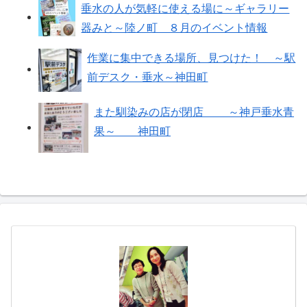
垂水の人が気軽に使える場に～ギャラリー
器みと～陸ノ町 ８月のイベント情報
作業に集中できる場所、見つけた！ ～駅
前デスク・垂水～神田町
また馴染みの店が閉店 ～神戸垂水青
果～ 神田町