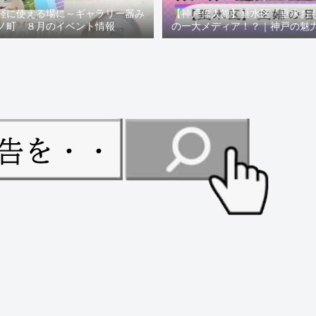
軽に使える場に～ギャラリー器み
【神戸偉人館】垂水区「垂水お
ノ町 ８月のイベント情報
の一大メディア！？｜神戸の魅
ュー！！【078NEWS( 07