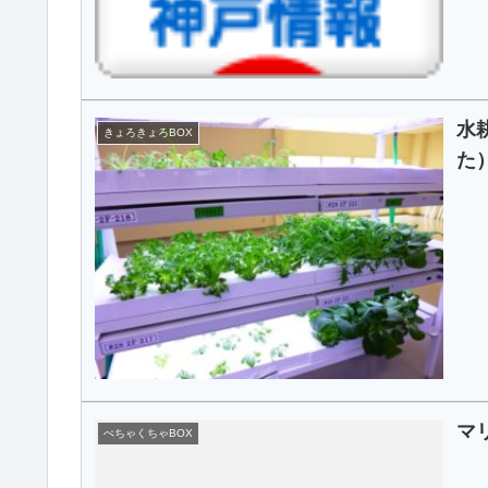
水
きょろきょろBOX
た
マ
ぺちゃくちゃBOX