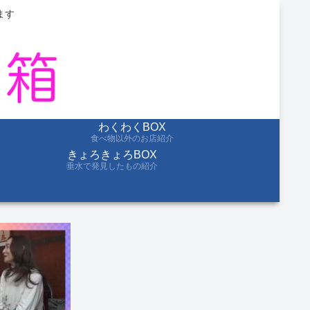
ます
わくわくBOX
食べ物以外のお店紹介
きょろきょろBOX
垂水で発見したもの紹介