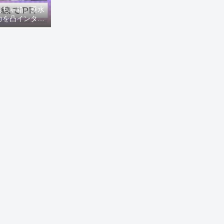
もちゃ箱」垂水
力を凸インタビ
8ニュース)】