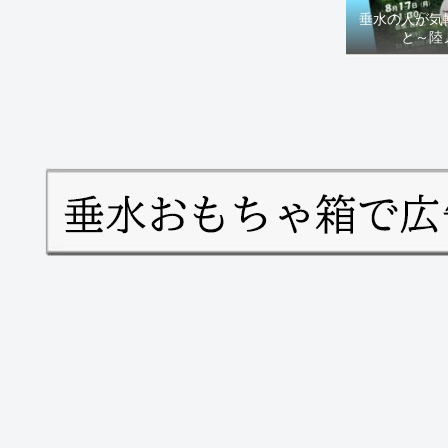
垂水の人が気
と～陸