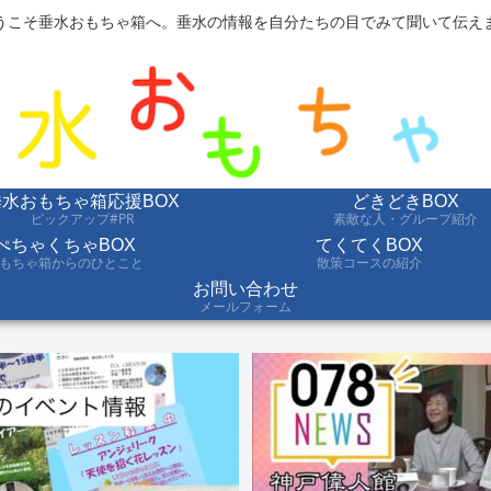
うこそ垂水おもちゃ箱へ。垂水の情報を自分たちの目でみて聞いて伝え
垂水おもちゃ箱応援BOX
どきどきBOX
ピックアップ#PR
素敵な人・グループ紹介
ぺちゃくちゃBOX
てくてくBOX
もちゃ箱からのひとこと
散策コースの紹介
お問い合わせ
メールフォーム