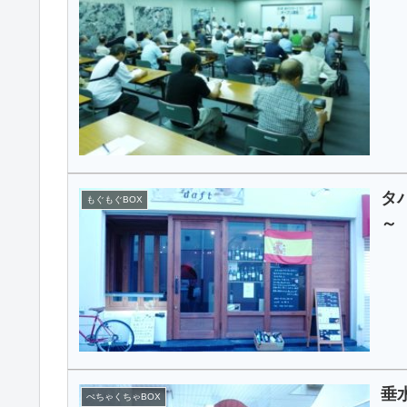
タ
もぐもぐBOX
～
垂
ぺちゃくちゃBOX