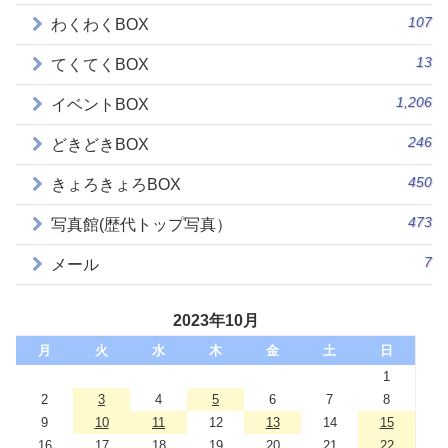
107
わくわくBOX
13
てくてくBOX
1,206
イベントBOX
246
どきどきBOX
450
きょろきょろBOX
473
写真館(歴代トップ写真）
7
メール
2023年10月
月
火
水
木
金
土
日
1
2
3
4
5
6
7
8
9
10
11
12
13
14
15
16
17
18
19
20
21
22