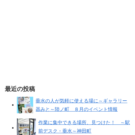
最近の投稿
垂水の人が気軽に使える場に～ギャラリー
器みと～陸ノ町 ８月のイベント情報
作業に集中できる場所、見つけた！ ～駅
前デスク・垂水～神田町