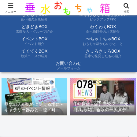
ようこそ垂水おもちゃ箱へ。垂水の情報を自分たちの目でみて聞いて伝えます
メニュー
検索
もぐもぐBOX
垂水おもちゃ箱応援BOX
食べ物のお店紹介
ピックアップ#PR
どきどきBOX
わくわくBOX
素敵な人・グループ紹介
食べ物以外のお店紹介
イベントBOX
ぺちゃくちゃBOX
イベント紹介
おもちゃ箱からのひとこと
てくてくBOX
きょろきょろBOX
散策コースの紹介
垂水で発見したもの紹介
お問い合わせ
メールフォーム
垂水の人が気軽に使える場に～
【神戸偉人館】垂水区「垂水お
ギャラリー器みと～陸ノ町 ８
もちゃ箱」垂水の一大メディ
月のイベント情報
ア！？｜神戸の魅力を凸インタ
ビュー！！【078NEWS( 078ニ
ュース)】