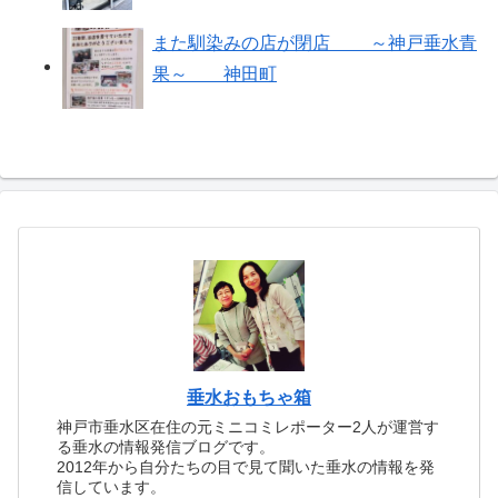
また馴染みの店が閉店 ～神戸垂水青
果～ 神田町
垂水おもちゃ箱
神戸市垂水区在住の元ミニコミレポーター2人が運営す
る垂水の情報発信ブログです。
2012年から自分たちの目で見て聞いた垂水の情報を発
信しています。