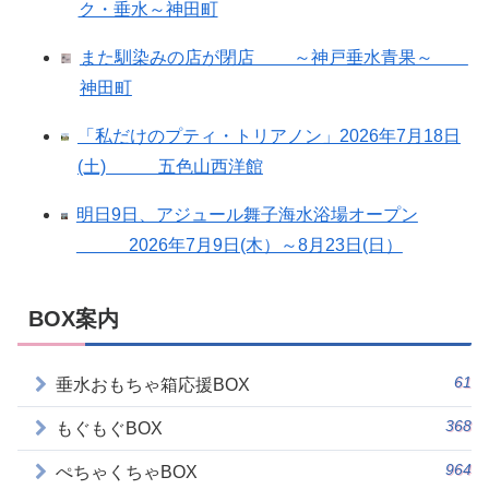
ク・垂水～神田町
また馴染みの店が閉店 ～神戸垂水青果～
神田町
「私だけのプティ・トリアノン」2026年7月18日
(土) 五色山西洋館
明日9日、アジュール舞子海水浴場オープン
2026年7月9日(木）～8月23日(日）
BOX案内
61
垂水おもちゃ箱応援BOX
368
もぐもぐBOX
964
ぺちゃくちゃBOX