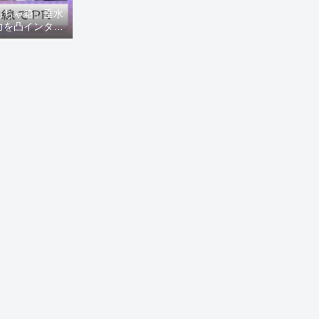
もちゃ箱」垂水
力を凸インタビ
8ニュース)】