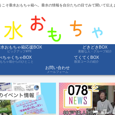
うこそ垂水おもちゃ箱へ。垂水の情報を自分たちの目でみて聞いて伝え
垂水おもちゃ箱応援BOX
どきどきBOX
ピックアップ#PR
素敵な人・グループ紹介
ぺちゃくちゃBOX
てくてくBOX
もちゃ箱からのひとこと
散策コースの紹介
お問い合わせ
メールフォーム