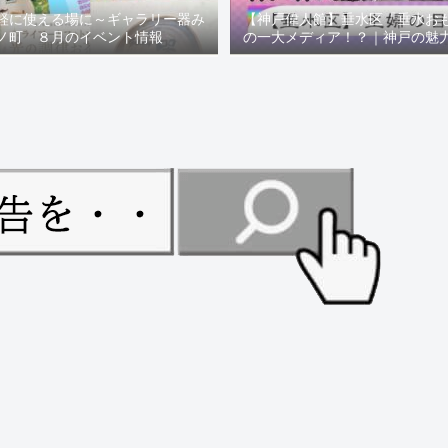
軽に使える場に～ギャラリー器み
【神戸偉人館】垂水区「垂水お
ノ町 ８月のイベント情報
の一大メディア！？｜神戸の魅
ュー！！【078NEWS( 07