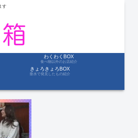
ます
わくわくBOX
食べ物以外のお店紹介
きょろきょろBOX
垂水で発見したもの紹介