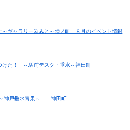
に～ギャラリー器みと～陸ノ町 ８月のイベント情報
つけた！ ～駅前デスク・垂水～神田町
～神戸垂水青果～ 神田町