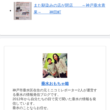
また馴染みの店が閉店 ～神戸垂水青
果～ 神田町
垂水おもちゃ箱
神戸市垂水区在住の元ミニコミレポーター2人が運営す
る垂水の情報発信ブログです。
2012年から自分たちの目で見て聞いた垂水の情報を発
信しています。
垂水のことならお任せ。