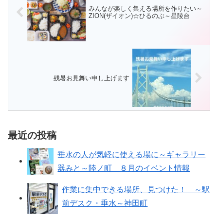
みんなが楽しく集える場所を作りたい～
ZION(ザイオン)☆ひるのぶ～星陵台
残暑お見舞い申し上げます
最近の投稿
垂水の人が気軽に使える場に～ギャラリー
器みと～陸ノ町 ８月のイベント情報
作業に集中できる場所、見つけた！ ～駅
前デスク・垂水～神田町