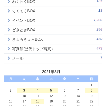
107
わくわくBOX
13
てくてくBOX
1,206
イベントBOX
246
どきどきBOX
450
きょろきょろBOX
473
写真館(歴代トップ写真）
7
メール
2021年8月
月
火
水
木
金
土
日
1
2
3
4
5
6
7
8
9
10
11
12
13
14
15
16
17
18
19
20
21
22