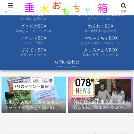
ようこそ垂水おもちゃ箱へ。垂水の情報を自分たちの目でみて聞いて伝えます
メニュー
検索
もぐもぐBOX
垂水おもちゃ箱応援BOX
食べ物のお店紹介
ピックアップ#PR
どきどきBOX
わくわくBOX
素敵な人・グループ紹介
食べ物以外のお店紹介
イベントBOX
ぺちゃくちゃBOX
イベント紹介
おもちゃ箱からのひとこと
てくてくBOX
きょろきょろBOX
散策コースの紹介
垂水で発見したもの紹介
お問い合わせ
メールフォーム
垂水の人が気軽に使える場に～
【神戸偉人館】垂水区「垂水お
ギャラリー器みと～陸ノ町 ８
もちゃ箱」垂水の一大メディ
月のイベント情報
ア！？｜神戸の魅力を凸インタ
ビュー！！【078NEWS( 078ニ
ュース)】