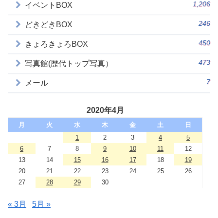
1,206
イベントBOX
246
どきどきBOX
450
きょろきょろBOX
473
写真館(歴代トップ写真）
7
メール
2020年4月
月
火
水
木
金
土
日
1
2
3
4
5
6
7
8
9
10
11
12
13
14
15
16
17
18
19
20
21
22
23
24
25
26
27
28
29
30
« 3月
5月 »