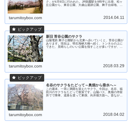
ク」が4月9日に行われた。JR朝霧駅を9時半に出発、松ヶ
丘公園から、東谷公園、大歳山遺跡公園、舞子台緑地、苔
谷公園とサクラを眺めながら歩いた。気候の加減か、散っ
てしまっているのではと思われた...
2014.04.11
tarumitoybox.com
新旧 苔谷公園のサクラ
山陽電鉄 舞子公園駅から北東へ歩いていくと、苔谷公園が
あります。現在は、明石海峡大橋へ続く、トンネルの上に
できた、見晴らしのいい公園を指すことが多いですが、で
はなぜ「苔谷」なのでしょうか。 (駅から新しい方の苔谷
公園へ続く道)↑実は本来の苔...
2018.03.29
tarumitoybox.com
名谷のサクラをたどって～奥畑から垂水へ～
この週末、一斉に満開を迎えたサクラ。今回は、名谷、福
田川のサクラをたどって散策です。山陽バス、奥畑の停留
所でで降車、道路を渡って東側、向井畑方面へ。昔ながら
の道を歩いていくと、以前紹介した枝垂れ桜に到着。盛り
は過ぎているものの、素晴らしい枝...
2018.04.02
tarumitoybox.com