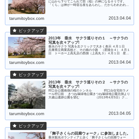
に山から下りてこられて田（稲）の神になるそうです。
「くら」は神が一時宿る座をあらわし、だからわれわれ
は、「さくら」に心惹かれるのかもしれません。（舞子台
緑地にて）（2013年４月４日 堀）
2013.04.04
tarumitoybox.com
2013年 垂水 サクラ巡りその１ ～サクラの
写真を次々アップ!
垂水のサクラ 写真を左クリックで大きく表示 ４月１日
兵庫県立商業高校と、その南の小路 （星陵台４） ４月１
日 トーホー上高丸店の西側（上高丸３）４月１日 星が
丘３ ４月１日 市営高丸住宅付近（高丸６） ４月４日
旧苔谷公園から山陽舞子公園...
2013.04.04
tarumitoybox.com
2013年 垂水 サクラ巡りその２ ～サクラの
写真を次々アップ!
狩口台公園南側の桜のトンネル 狩口台住宅街ラメ
ール狩口前 きつね塚緑地公園きつね塚緑地公園北側より
大歳山遺跡公園を望む （2013年4月5日）クリ
ックお願いしますにほんブログ村
2013.04.05
tarumitoybox.com
「舞子さくらの回廊ウォーク」に参加しました。
垂水観光ボランティアと歩く「舞子さくらの回廊ウォー