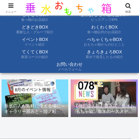
ようこそ垂水おもちゃ箱へ。垂水の情報を自分たちの目でみて聞いて伝えます
メニュー
検索
もぐもぐBOX
垂水おもちゃ箱応援BOX
食べ物のお店紹介
ピックアップ#PR
どきどきBOX
わくわくBOX
素敵な人・グループ紹介
食べ物以外のお店紹介
イベントBOX
ぺちゃくちゃBOX
イベント紹介
おもちゃ箱からのひとこと
てくてくBOX
きょろきょろBOX
散策コースの紹介
垂水で発見したもの紹介
お問い合わせ
メールフォーム
垂水の人が気軽に使える場に～
【神戸偉人館】垂水区「垂水お
ギャラリー器みと～陸ノ町 ８
もちゃ箱」垂水の一大メディ
月のイベント情報
ア！？｜神戸の魅力を凸インタ
ビュー！！【078NEWS( 078ニ
ュース)】