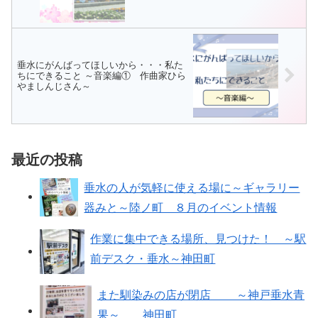
垂水にがんばってほしいから・・・私た
ちにできること ～音楽編① 作曲家ひら
やましんじさん～
最近の投稿
垂水の人が気軽に使える場に～ギャラリー
器みと～陸ノ町 ８月のイベント情報
作業に集中できる場所、見つけた！ ～駅
前デスク・垂水～神田町
また馴染みの店が閉店 ～神戸垂水青
果～ 神田町