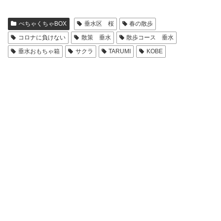
ぺちゃくちゃBOX
垂水区 桜
春の散歩
コロナに負けない
散策 垂水
散歩コース 垂水
垂水おもちゃ箱
サクラ
TARUMI
KOBE