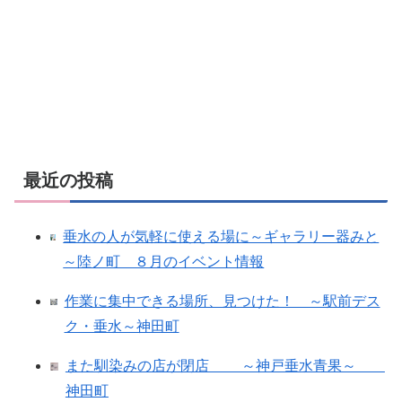
最近の投稿
垂水の人が気軽に使える場に～ギャラリー器みと
～陸ノ町 ８月のイベント情報
作業に集中できる場所、見つけた！ ～駅前デス
ク・垂水～神田町
また馴染みの店が閉店 ～神戸垂水青果～
神田町