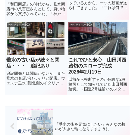
っている方から、一つの動画が送
「和田商店」の時代から、垂水商
られてきました。「これは何でし
店街の八百屋さんとして、買い物
ょう、布団太鼓？」とコメント付
客から支持されていた、「神戸垂
きで。調べてみました。布団太
水青果」。2022年に現在の地に
鼓、「棒締め」という1年に1回
移転、店も広くなって買いやすく
ぺちゃくちゃBOX
ぺちゃくちゃBOX
の行事だそうです。5月10日、行
なったと評判だったが・・・。今
われたようです。秋祭りに向け
夏、8月13日に閉店とのこと。残
て...
念だが、イオンモール神戸南...
垂水の古い店が続々と閉
これでひと安心 山田川西
店・・・ 追記あり
踏切のスロープ完成
2026年2月19日
追記開発とは関係がないが、また
垂水の名店がひっそりと閉店。ウ
以前から横断するのが危険な2段
エステ垂水1階北側のイタリアン
踏切として知られていた山田川西
レストラン「Ａ e Ｂ」。10年ほ
踏切。（国道2号線沿いのスター
どの営業だったが、店主の中田智
バックスの目の前の踏切）垂水お
弘さんは、知る人ぞ知る料理人。
もちゃ箱でも危険な踏切として
昨年12月27日に閉店したとのこ
10年ほど前に紹介していた。残
と。（2026年3月） ...
念なことにここで、2025年1月9
日、女性2人が電車と接触する...
「垂水の街を元気にしたい」みんなの想
いが大きな輪になりますように