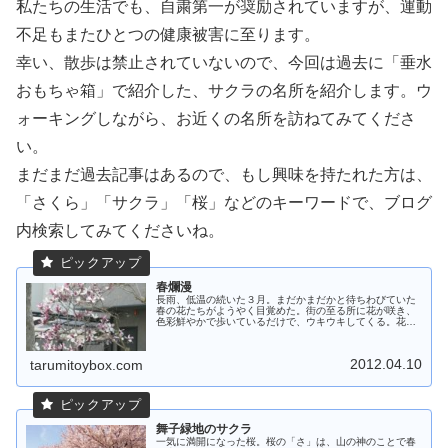
私たちの生活でも、自粛第一が奨励されていますが、運動
不足もまたひとつの健康被害に至ります。
幸い、散歩は禁止されていないので、今回は過去に「垂水
おもちゃ箱」で紹介した、サクラの名所を紹介します。ウ
ォーキングしながら、お近くの名所を訪ねてみてくださ
い。
まだまだ過去記事はあるので、もし興味を持たれた方は、
「さくら」「サクラ」「桜」などのキーワードで、ブログ
内検索してみてくださいね。
春爛漫
長雨、低温の続いた３月。まだかまだかと待ちわびていた
春の花たちがようやく目覚めた。街の至る所に花が咲き、
色彩鮮やかで歩いているだけで、ウキウキしてくる。花の
ある風景を集めてみた。(2012年4月)
（大道） こでまり（狩口...
2012.04.10
tarumitoybox.com
舞子緑地のサクラ
一気に満開になった桜。桜の「さ」は、山の神のことで春