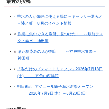
最近の投稿
垂水の人が気軽に使える場に～ギャラリー器みと
～陸ノ町 ８月のイベント情報
作業に集中できる場所、見つけた！ ～駅前デス
ク・垂水～神田町
また馴染みの店が閉店 ～神戸垂水青果～
神田町
「私だけのプティ・トリアノン」2026年7月18日
(土) 五色山西洋館
明日9日、アジュール舞子海水浴場オープン
2026年7月9日(木）～8月23日(日）