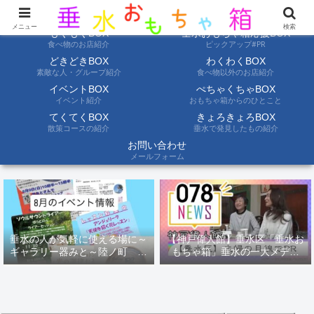
ようこそ垂水おもちゃ箱へ。垂水の情報を自分たちの目でみて聞いて伝えます
メニュー
検索
もぐもぐBOX
垂水おもちゃ箱応援BOX
食べ物のお店紹介
ピックアップ#PR
どきどきBOX
わくわくBOX
素敵な人・グループ紹介
食べ物以外のお店紹介
イベントBOX
ぺちゃくちゃBOX
イベント紹介
おもちゃ箱からのひとこと
てくてくBOX
きょろきょろBOX
散策コースの紹介
垂水で発見したもの紹介
お問い合わせ
メールフォーム
垂水の人が気軽に使える場に～
【神戸偉人館】垂水区「垂水お
ギャラリー器みと～陸ノ町 ８
もちゃ箱」垂水の一大メディ
月のイベント情報
ア！？｜神戸の魅力を凸インタ
ビュー！！【078NEWS( 078ニ
ュース)】