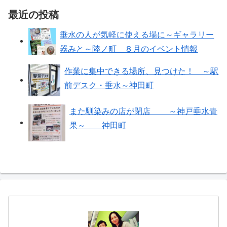
最近の投稿
垂水の人が気軽に使える場に～ギャラリー
器みと～陸ノ町 ８月のイベント情報
作業に集中できる場所、見つけた！ ～駅
前デスク・垂水～神田町
また馴染みの店が閉店 ～神戸垂水青
果～ 神田町