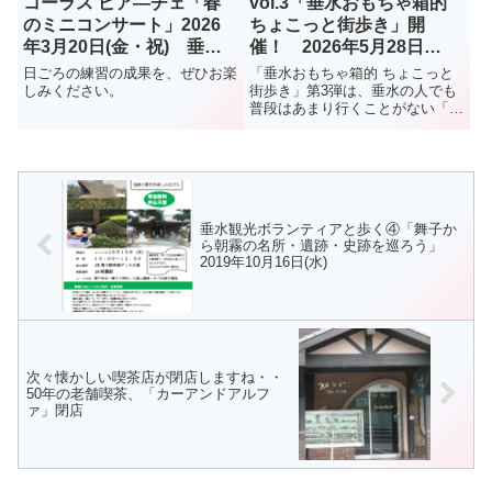
コーラス ピア―チェ「春
vol.3「垂水おもちゃ箱的
のミニコンサート」2026
ちょこっと街歩き」開
年3月20日(金・祝) 垂水
催！ 2026年5月28日
文化センターレバンテホー
(木) 要予約
日ごろの練習の成果を、ぜひお楽
「垂水おもちゃ箱的 ちょこっと
ル(レバンテ垂水2番館3階)
しみください。
街歩き」第3弾は、垂水の人でも
普段はあまり行くことがない「西
舞子」。朝霧から西舞子あたり
を、ゆっくり歩きます。募集は
12名です。ご参加くださいね。
垂水観光ボランティアと歩く④「舞子か
ら朝霧の名所・遺跡・史跡を巡ろう」
2019年10月16日(水)
次々懐かしい喫茶店が閉店しますね・・
50年の老舗喫茶、「カーアンドアルフ
ァ」閉店