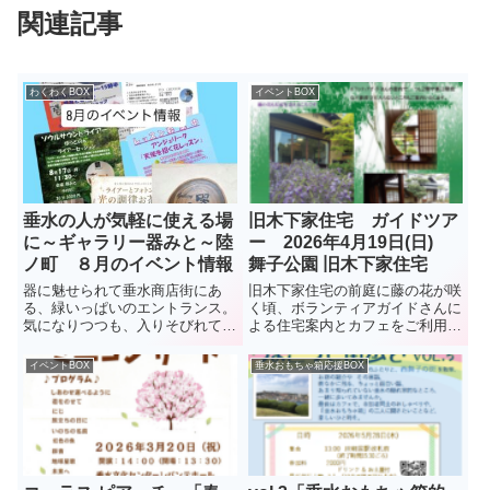
関連記事
わくわくBOX
イベントBOX
垂水の人が気軽に使える場
旧木下家住宅 ガイドツア
に～ギャラリー器みと～陸
ー 2026年4月19日(日)
ノ町 ８月のイベント情報
舞子公園 旧木下家住宅
器に魅せられて垂水商店街にあ
旧木下家住宅の前庭に藤の花が咲
る、緑いっぱいのエントランス。
く頃、ボランティアガイドさんに
気になりつつも、入りそびれてい
よる住宅案内とカフェをご利用い
る人も多いのでは？2階にあるギ
ただくイベントです。つし2階や
ャラリー器みとは、器好きのオー
裏口階段など普段立ち寄らない所
イベントBOX
垂水おもちゃ箱応援BOX
ナー小坂さんのこだわりが詰まっ
も案内いただきます。開催日時
た食器が並ぶおしゃれな空間。ア
2026年4月19日（日）午前の
ンティーク家具に並ぶのは、季節
部:10:30～11:30 ...
の...