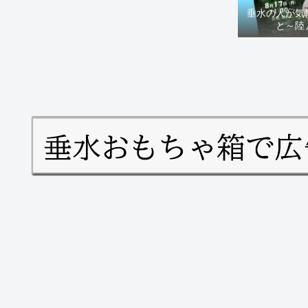
垂水の人が気
と～陸