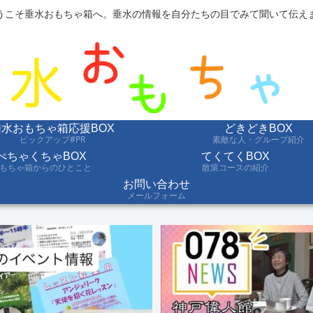
うこそ垂水おもちゃ箱へ。垂水の情報を自分たちの目でみて聞いて伝え
垂水おもちゃ箱応援BOX
どきどきBOX
ピックアップ#PR
素敵な人・グループ紹介
ぺちゃくちゃBOX
てくてくBOX
もちゃ箱からのひとこと
散策コースの紹介
お問い合わせ
メールフォーム