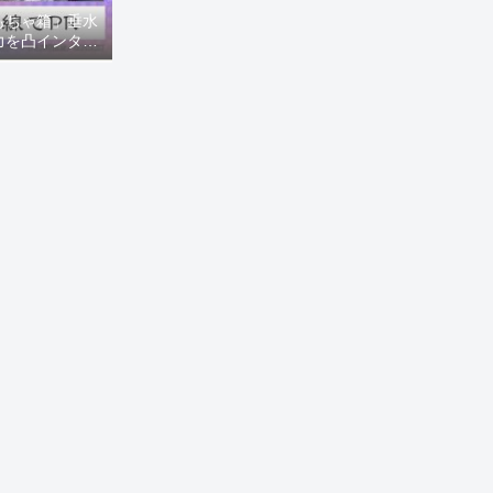
もちゃ箱」垂水
力を凸インタビ
8ニュース)】