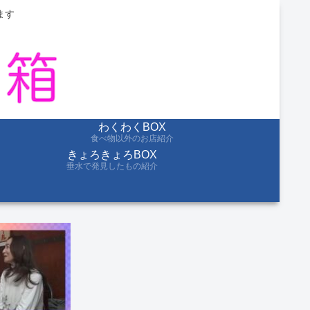
ます
わくわくBOX
食べ物以外のお店紹介
きょろきょろBOX
垂水で発見したもの紹介