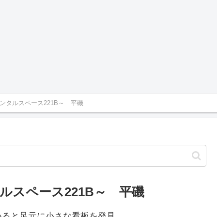
ンタルスペース221B～ 平磯
スペース221B～ 平磯
いると足元に小さな看板を発見。