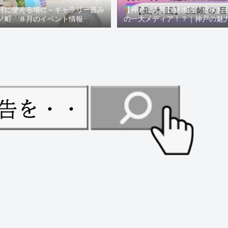
軽に使える場に～ギャラリー器み
【神戸偉人館】垂水区「垂水お
ノ町 ８月のイベント情報
の一大メディア！？｜神戸の魅
ュー！！【078NEWS( 07