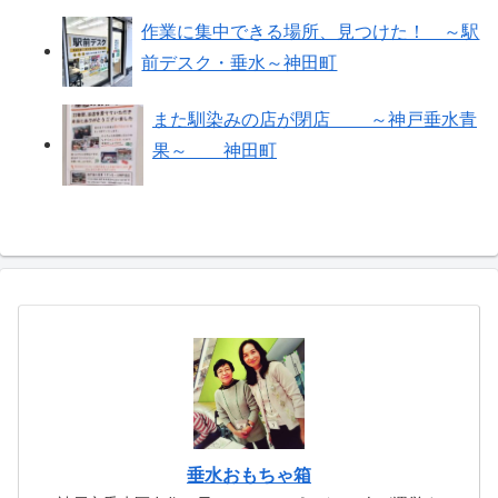
作業に集中できる場所、見つけた！ ～駅
前デスク・垂水～神田町
また馴染みの店が閉店 ～神戸垂水青
果～ 神田町
垂水おもちゃ箱