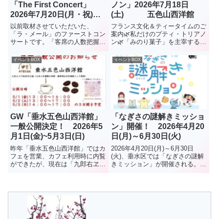
「The First Concert」
ノン」2026年7月18日
2026年7月20日(月・祝)
(土) 五色山西洋館
明石人丸教会
以前取材させていただいた、
フランス文化＆ティータイムのご
「ラ・メール」のファーストコン
案内🌿私だけのプティ・トリアノ
サートです。「客席の人数把握の
ン🌿「みのり菓子」を主宰する小
為、ご来場の際は是非お問い合わ
林優子さんとフランス文化研究家
せの程よろしくお願い致します」
のYOKOのはじめてのコラボレー
イベントBOX
イベントBOX
ということです。また、団員も募
ション。テーマは「フランスのお
集中とのこと。コンサート参加希
庭」です。マリー・アントワネッ
望、入団希望、ともに下記へ（チ
トが愛した離宮「プティ・トリ...
ラシ...
GW「垂水五色山西洋館」
「なぎさの謎解きミッショ
一般公開決定！ 2026年5
ン」開催！ 2026年4月20
月1日(金)~5月3日(日)
日(月)～6月30日(火)
昨年「垂水五色山西洋館」ではカ
2026年4月20日(月)～6月30日
フェを営業、カフェ利用時に内覧
(火)、垂水区では「なぎさの謎解
ができたが、現在は「九郎右ヱ門
きミッション」が開催される。ま
珈琲店」での営業に戻り、同館を
ずマップを入手舞子から垂水の海
訪れる機会が激減した。今回は、
辺のエリアを巡り、キャラクター
ゴールデンウイークを利用して、
達の謎解きミッションに挑戦する
3日間だけ公開されることに。館
イベントで、参加は無料、どなた
内には管理人酒井さんが集めた
でも参加 OK （謎...
稀...