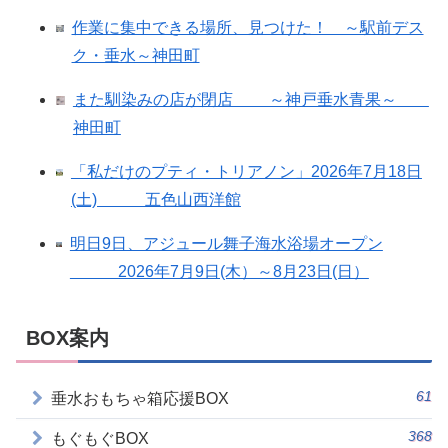
作業に集中できる場所、見つけた！ ～駅前デス
ク・垂水～神田町
また馴染みの店が閉店 ～神戸垂水青果～
神田町
「私だけのプティ・トリアノン」2026年7月18日
(土) 五色山西洋館
明日9日、アジュール舞子海水浴場オープン
2026年7月9日(木）～8月23日(日）
BOX案内
61
垂水おもちゃ箱応援BOX
368
もぐもぐBOX