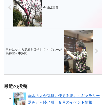
今日は立春
幸せになれる場所を目指して ～てぃーだ
美容室～本多聞
最近の投稿
垂水の人が気軽に使える場に～ギャラリー
器みと～陸ノ町 ８月のイベント情報