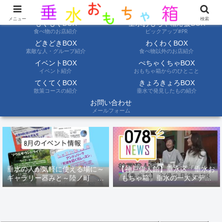
ようこそ垂水おもちゃ箱へ。垂水の情報を自分たちの目でみて聞いて伝えます
メニュー
検索
もぐもぐBOX
垂水おもちゃ箱応援BOX
食べ物のお店紹介
ピックアップ#PR
どきどきBOX
わくわくBOX
素敵な人・グループ紹介
食べ物以外のお店紹介
イベントBOX
ぺちゃくちゃBOX
イベント紹介
おもちゃ箱からのひとこと
てくてくBOX
きょろきょろBOX
散策コースの紹介
垂水で発見したもの紹介
お問い合わせ
メールフォーム
垂水の人が気軽に使える場に～
【神戸偉人館】垂水区「垂水お
ギャラリー器みと～陸ノ町 ８
もちゃ箱」垂水の一大メディ
月のイベント情報
ア！？｜神戸の魅力を凸インタ
ビュー！！【078NEWS( 078ニ
ュース)】