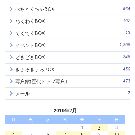
964
ぺちゃくちゃBOX
107
わくわくBOX
13
てくてくBOX
1,206
イベントBOX
246
どきどきBOX
450
きょろきょろBOX
473
写真館(歴代トップ写真）
7
メール
2019年2月
月
火
水
木
金
土
日
1
2
3
4
5
6
7
8
9
10