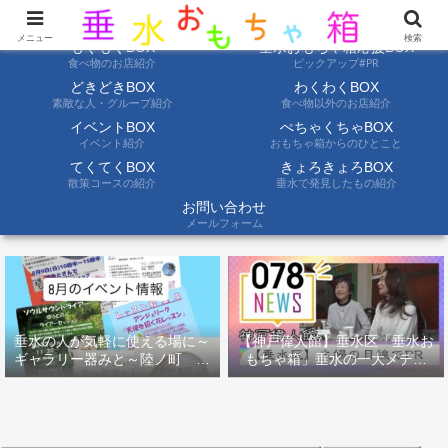
ようこそ垂水おもちゃ箱へ。垂水の情報を自分たちの目でみて聞いて伝えます
メニュー
検索
もぐもぐBOX
垂水おもちゃ箱応援BOX
食べ物のお店紹介
ピックアップ#PR
どきどきBOX
わくわくBOX
素敵な人・グループ紹介
食べ物以外のお店紹介
イベントBOX
ぺちゃくちゃBOX
イベント紹介
おもちゃ箱からのひとこと
てくてくBOX
きょろきょろBOX
散策コースの紹介
垂水で発見したもの紹介
お問い合わせ
メールフォーム
垂水の人が気軽に使える場に～
【神戸偉人館】垂水区「垂水お
ギャラリー器みと～陸ノ町 ８
もちゃ箱」垂水の一大メディ
月のイベント情報
ア！？｜神戸の魅力を凸インタ
ビュー！！【078NEWS( 078ニ
ュース)】