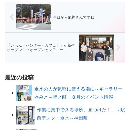
ことを目指し、垂水区の「未来へ
た食器が並ぶおしゃれな空間。ア
のメッセージソング」の歌詞募
ンティーク家具に並ぶのは、季節
集...
の...
今日から厄神さんですね
「たもん・センター・カフェ！」が新生
オープン！‥オープンセレモニー
最近の投稿
垂水の人が気軽に使える場に～ギャラリー
器みと～陸ノ町 ８月のイベント情報
作業に集中できる場所、見つけた！ ～駅
前デスク・垂水～神田町