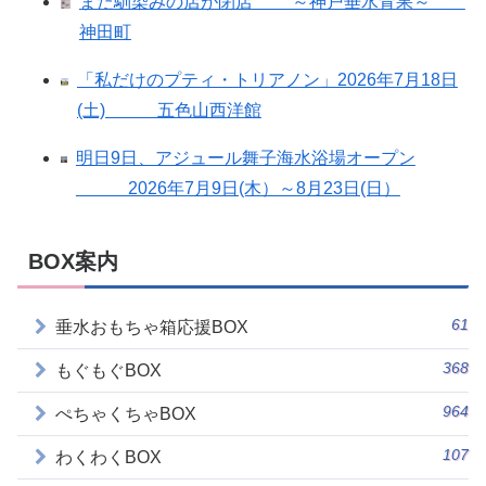
また馴染みの店が閉店 ～神戸垂水青果～
神田町
「私だけのプティ・トリアノン」2026年7月18日
(土) 五色山西洋館
明日9日、アジュール舞子海水浴場オープン
2026年7月9日(木）～8月23日(日）
BOX案内
61
垂水おもちゃ箱応援BOX
368
もぐもぐBOX
964
ぺちゃくちゃBOX
107
わくわくBOX