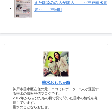
また馴染みの店が閉店 ～神戸垂水青
果～ 神田町
垂水おもちゃ箱
神戸市垂水区在住の元ミニコミレポーター2人が運営す
る垂水の情報発信ブログです。
2012年から自分たちの目で見て聞いた垂水の情報を発
信しています。
垂水のことならお任せ。