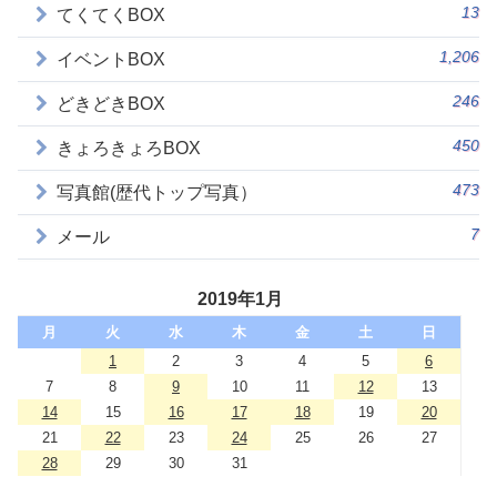
13
てくてくBOX
1,206
イベントBOX
246
どきどきBOX
450
きょろきょろBOX
473
写真館(歴代トップ写真）
7
メール
2019年1月
月
火
水
木
金
土
日
1
2
3
4
5
6
7
8
9
10
11
12
13
14
15
16
17
18
19
20
21
22
23
24
25
26
27
28
29
30
31