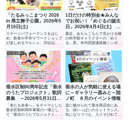
「たるみっこまつり 2026
1日だけの特別会★みんな
in 県立舞子公園」2026年5
でお祝い！「めぐるの誕生
月16日(土)
日」2026年4月4日(土) 橋
の科学館
ステージパフォーマンスをはじ
最近、あちらこちらで見かける橋
め、飲食や手作りワークショップ
の科学館キャラクターの「めぐ
が楽しめるマルシェ、20台以上
る」君。本州四国連絡橋シンボル
のはたらく車が集まる子ども向け
キャラクターの「わたる」君とと
イベント、会場内を巡る謎解きラ
もに、垂水でおなじみのキャラで
イベントBOX
わくわくBOX
リーなど、多彩なプログラムを用
す。先日、垂水区役所ロビーで開
意。まだ予定が決まっていない人
催されたコンサートにも出演
はぜひ！
垂水区制80周年記念「垂水
垂水の人が気軽に使える場
のうたプロジェクト」歌詞
に～ギャラリー器みと～陸
募集 ～2026年5月31日
ノ町 ８月のイベント情報
(月)締め切り
「来たる未来へ」をテーマとした
器に魅せられて垂水商店街にあ
垂水区制80周年事業の一環とし
る、緑いっぱいのエントランス。
て「垂水のうたプロジェクト」を
気になりつつも、入りそびれてい
企画。「未来に残したいまちの魅
る人も多いのでは？2階にあるギ
力」などを盛りこみ、地域への愛
ャラリー器みとは、器好きのオー
着や誇りをさらに深めていただく
ナー小坂さんのこだわりが詰まっ