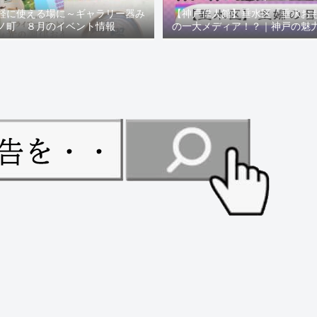
軽に使える場に～ギャラリー器み
【神戸偉人館】垂水区「垂水お
ノ町 ８月のイベント情報
の一大メディア！？｜神戸の魅
ュー！！【078NEWS( 07