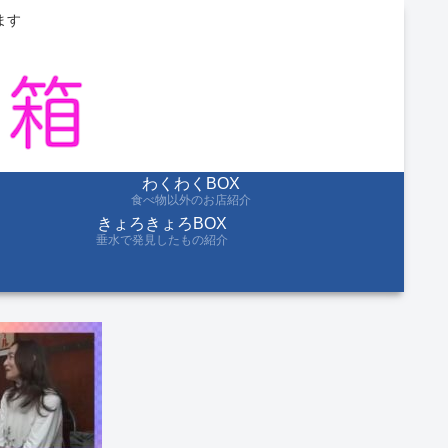
ます
わくわくBOX
食べ物以外のお店紹介
きょろきょろBOX
垂水で発見したもの紹介