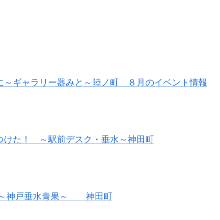
に～ギャラリー器みと～陸ノ町 ８月のイベント情報
つけた！ ～駅前デスク・垂水～神田町
～神戸垂水青果～ 神田町