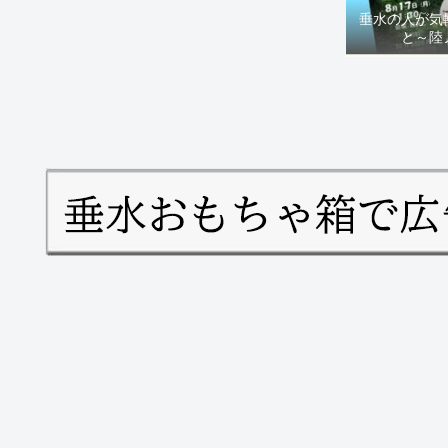
垂水の人が気
と～陸