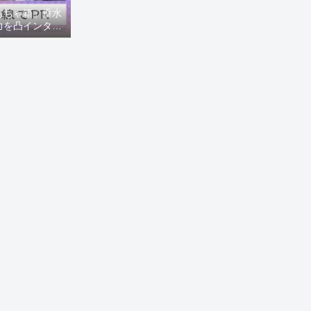
もちゃ箱」垂水
力を凸インタビ
8ニュース)】