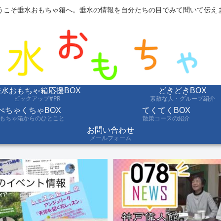
うこそ垂水おもちゃ箱へ。垂水の情報を自分たちの目でみて聞いて伝え
垂水おもちゃ箱応援BOX
どきどきBOX
ピックアップ#PR
素敵な人・グループ紹介
ぺちゃくちゃBOX
てくてくBOX
もちゃ箱からのひとこと
散策コースの紹介
お問い合わせ
メールフォーム