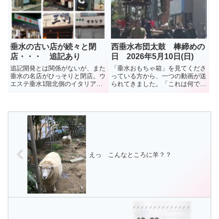
夏、8月13日に閉店とのこと。残
は6日に試験操業が行われ、イカ
念だが、イオンモール神戸南...
ナゴのシンコ漁は3月17日に解...
垂水の古い店が続々と閉
西垂水布団太鼓 棒締めの
店・・・ 追記あり
日 2026年5月10日(日)
追記開発とは関係がないが、また
「垂水おもちゃ箱」を見てくださ
垂水の名店がひっそりと閉店。ウ
っている方から、一つの動画が送
エステ垂水1階北側のイタリアン
られてきました。「これは何でし
レストラン「Ａ e Ｂ」。10年ほ
ょう、布団太鼓？」とコメント付
どの営業だったが、店主の中田智
きで。調べてみました。布団太
弘さんは、知る人ぞ知る料理人。
鼓、「棒締め」という1年に1回
昨年12月27日に閉店したとのこ
の行事だそうです。5月10日、行
と。（2026年3月） ...
われたようです。秋祭りに向け
て...
えっ こんなところに羊？？