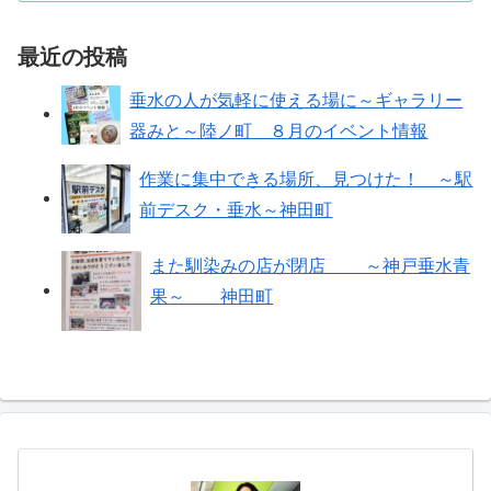
最近の投稿
垂水の人が気軽に使える場に～ギャラリー
器みと～陸ノ町 ８月のイベント情報
作業に集中できる場所、見つけた！ ～駅
前デスク・垂水～神田町
また馴染みの店が閉店 ～神戸垂水青
果～ 神田町