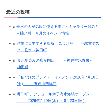
最近の投稿
垂水の人が気軽に使える場に～ギャラリー器みと
～陸ノ町 ８月のイベント情報
作業に集中できる場所、見つけた！ ～駅前デス
ク・垂水～神田町
また馴染みの店が閉店 ～神戸垂水青果～
神田町
「私だけのプティ・トリアノン」2026年7月18日
(土) 五色山西洋館
明日9日、アジュール舞子海水浴場オープン
2026年7月9日(木）～8月23日(日）