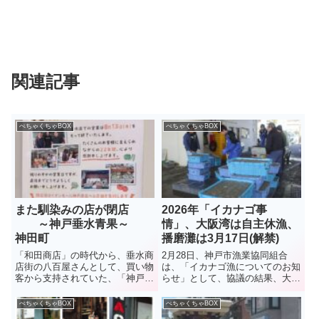
関連記事
ぺちゃくちゃBOX
ぺちゃくちゃBOX
また馴染みの店が閉店
2026年「イカナゴ事
～神戸垂水青果～
情」、大阪湾は自主休漁、
神田町
播磨灘は3月17日(解禁)
「和田商店」の時代から、垂水商
2月28日、神戸市漁業協同組合
店街の八百屋さんとして、買い物
は、「イカナゴ漁についてのお知
客から支持されていた、「神戸垂
らせ」として、協議の結果、大阪
水青果」。2022年に現在の地に
湾側は資源保護のため本年度のイ
移転、店も広くなって買いやすく
カナゴ漁は、3年連続で自主休漁
ぺちゃくちゃBOX
ぺちゃくちゃBOX
なったと評判だったが・・・。今
となったことを伝えた。播磨灘で