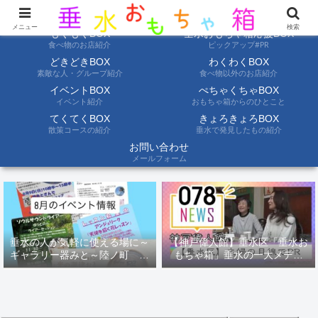
ようこそ垂水おもちゃ箱へ。垂水の情報を自分たちの目でみて聞いて伝えます
メニュー
検索
もぐもぐBOX
垂水おもちゃ箱応援BOX
食べ物のお店紹介
ピックアップ#PR
どきどきBOX
わくわくBOX
素敵な人・グループ紹介
食べ物以外のお店紹介
イベントBOX
ぺちゃくちゃBOX
イベント紹介
おもちゃ箱からのひとこと
てくてくBOX
きょろきょろBOX
散策コースの紹介
垂水で発見したもの紹介
お問い合わせ
メールフォーム
垂水の人が気軽に使える場に～
【神戸偉人館】垂水区「垂水お
ギャラリー器みと～陸ノ町 ８
もちゃ箱」垂水の一大メディ
月のイベント情報
ア！？｜神戸の魅力を凸インタ
ビュー！！【078NEWS( 078ニ
ュース)】