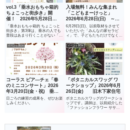
vol.3「垂水おもちゃ箱的
入場無料！みんな集まれ
ちょこっと街歩き」開
「こどもまーけっと」
催！ 2026年5月28日
2026年6月28日(日) ～み
(木) 要予約
んなの家セラビィ～ 平磯
「垂水おもちゃ箱的 ちょこっと
6月28日(日)、以前取材をさせて
街歩き」第3弾は、垂水の人でも
いただいた「みんなの家セラビ
普段はあまり行くことがない「西
ィ」で、子どもたちだけでなく大
舞子」。朝霧から西舞子あたり
人も楽しめるマルシェ「こどもま
を、ゆっくり歩きます。募集は
ーけっと」開催。イベント内で
イベントBOX
イベントBOX
12名です。ご参加くださいね。
の、こども職業体験は予約制で、
残り数枠空きあり。（下記：こど
も店長募集中 参照）
コーラス ピア―チェ「春
「ボタニカルスワッグ ワ
のミニコンサート」2026
ークショップ」2026年6月
年3月20日(金・祝) 垂水
26日(金) 旧木下家住宅
文化センターレバンテホー
日ごろの練習の成果を、ぜひお楽
ボタニカルスワッグのワークショ
ル(レバンテ垂水2番館3階)
しみください。
ップです。講師は、以前紹介した
「ファッションフラワー ササ
キ」の佐々木麻子さんです。