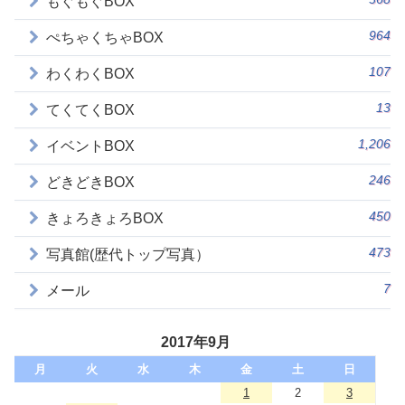
もぐもぐBOX
964
ぺちゃくちゃBOX
107
わくわくBOX
13
てくてくBOX
1,206
イベントBOX
246
どきどきBOX
450
きょろきょろBOX
473
写真館(歴代トップ写真）
7
メール
2017年9月
月
火
水
木
金
土
日
1
2
3