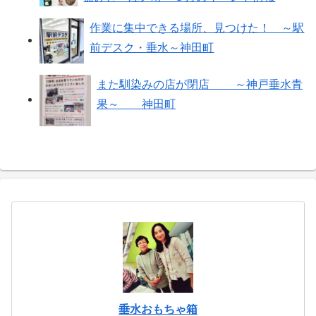
作業に集中できる場所、見つけた！ ～駅
前デスク・垂水～神田町
また馴染みの店が閉店 ～神戸垂水青
果～ 神田町
垂水おもちゃ箱