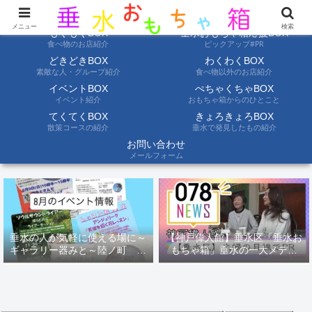
ようこそ垂水おもちゃ箱へ。垂水の情報を自分たちの目でみて聞いて伝えます
メニュー
検索
もぐもぐBOX
垂水おもちゃ箱応援BOX
食べ物のお店紹介
ピックアップ#PR
どきどきBOX
わくわくBOX
素敵な人・グループ紹介
食べ物以外のお店紹介
イベントBOX
ぺちゃくちゃBOX
イベント紹介
おもちゃ箱からのひとこと
てくてくBOX
きょろきょろBOX
散策コースの紹介
垂水で発見したもの紹介
お問い合わせ
メールフォーム
垂水の人が気軽に使える場に～
【神戸偉人館】垂水区「垂水お
ギャラリー器みと～陸ノ町 ８
もちゃ箱」垂水の一大メディ
月のイベント情報
ア！？｜神戸の魅力を凸インタ
ビュー！！【078NEWS( 078ニ
ュース)】