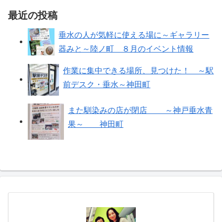
最近の投稿
垂水の人が気軽に使える場に～ギャラリー
器みと～陸ノ町 ８月のイベント情報
作業に集中できる場所、見つけた！ ～駅
前デスク・垂水～神田町
また馴染みの店が閉店 ～神戸垂水青
果～ 神田町