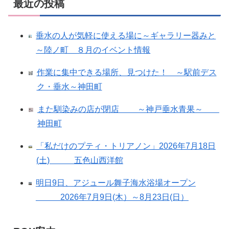
最近の投稿
垂水の人が気軽に使える場に～ギャラリー器みと
～陸ノ町 ８月のイベント情報
作業に集中できる場所、見つけた！ ～駅前デス
ク・垂水～神田町
また馴染みの店が閉店 ～神戸垂水青果～
神田町
「私だけのプティ・トリアノン」2026年7月18日
(土) 五色山西洋館
明日9日、アジュール舞子海水浴場オープン
2026年7月9日(木）～8月23日(日）