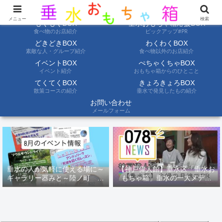
ようこそ垂水おもちゃ箱へ。垂水の情報を自分たちの目でみて聞いて伝えます
メニュー
検索
もぐもぐBOX
垂水おもちゃ箱応援BOX
食べ物のお店紹介
ピックアップ#PR
どきどきBOX
わくわくBOX
素敵な人・グループ紹介
食べ物以外のお店紹介
イベントBOX
ぺちゃくちゃBOX
イベント紹介
おもちゃ箱からのひとこと
てくてくBOX
きょろきょろBOX
散策コースの紹介
垂水で発見したもの紹介
お問い合わせ
メールフォーム
垂水の人が気軽に使える場に～
【神戸偉人館】垂水区「垂水お
ギャラリー器みと～陸ノ町 ８
もちゃ箱」垂水の一大メディ
月のイベント情報
ア！？｜神戸の魅力を凸インタ
ビュー！！【078NEWS( 078ニ
ュース)】