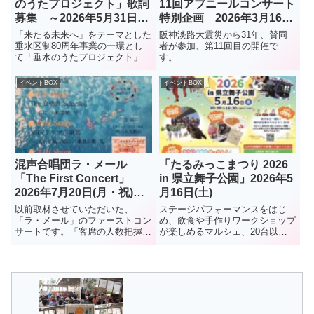
のうたプロジェクト」歌詞
11回アブニールコンサート
募集 ～2026年5月31日
特別企画 2026年3月16日
(月)締め切り
(月) 垂水区役所1階ロビー
「来たる未来へ」をテーマとした
阪神淡路大震災から31年、賛同
垂水区制80周年事業の一環とし
者が参加、第11回目の開催で
て「垂水のうたプロジェクト」を
す。
企画。「未来に残したいまちの魅
力」などを盛りこみ、地域への愛
イベントBOX
イベントBOX
着や誇りをさらに深めていただく
ことを目指し、垂水区の「未来へ
のメッセージソング」の歌詞募
集...
混声合唱団ラ・メール
「たるみっこまつり 2026
「The First Concert」
in 県立舞子公園」2026年5
2026年7月20日(月・祝)
月16日(土)
明石人丸教会
以前取材させていただいた、
ステージパフォーマンスをはじ
「ラ・メール」のファーストコン
め、飲食や手作りワークショップ
サートです。「客席の人数把握の
が楽しめるマルシェ、20台以上
為、ご来場の際は是非お問い合わ
のはたらく車が集まる子ども向け
せの程よろしくお願い致します」
イベント、会場内を巡る謎解きラ
ということです。また、団員も募
リーなど、多彩なプログラムを用
集中とのこと。コンサート参加希
意。まだ予定が決まっていない人
望、入団希望、ともに下記へ（チ
はぜひ！
ラシ...