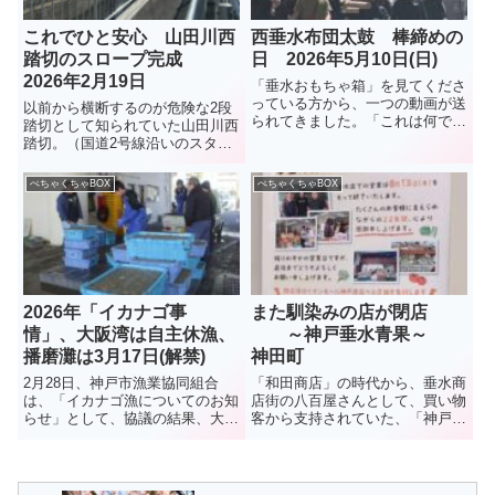
これでひと安心 山田川西
西垂水布団太鼓 棒締めの
踏切のスロープ完成
日 2026年5月10日(日)
2026年2月19日
「垂水おもちゃ箱」を見てくださ
っている方から、一つの動画が送
以前から横断するのが危険な2段
られてきました。「これは何でし
踏切として知られていた山田川西
ょう、布団太鼓？」とコメント付
踏切。（国道2号線沿いのスター
きで。調べてみました。布団太
バックスの目の前の踏切）垂水お
鼓、「棒締め」という1年に1回
もちゃ箱でも危険な踏切として
ぺちゃくちゃBOX
ぺちゃくちゃBOX
の行事だそうです。5月10日、行
10年ほど前に紹介していた。残
われたようです。秋祭りに向け
念なことにここで、2025年1月9
て...
日、女性2人が電車と接触する...
2026年「イカナゴ事
また馴染みの店が閉店
情」、大阪湾は自主休漁、
～神戸垂水青果～
播磨灘は3月17日(解禁)
神田町
2月28日、神戸市漁業協同組合
「和田商店」の時代から、垂水商
は、「イカナゴ漁についてのお知
店街の八百屋さんとして、買い物
らせ」として、協議の結果、大阪
客から支持されていた、「神戸垂
湾側は資源保護のため本年度のイ
水青果」。2022年に現在の地に
カナゴ漁は、3年連続で自主休漁
移転、店も広くなって買いやすく
となったことを伝えた。播磨灘で
なったと評判だったが・・・。今
は6日に試験操業が行われ、イカ
夏、8月13日に閉店とのこと。残