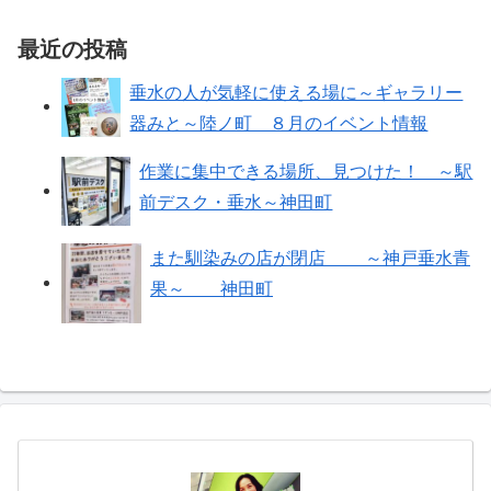
最近の投稿
垂水の人が気軽に使える場に～ギャラリー
器みと～陸ノ町 ８月のイベント情報
作業に集中できる場所、見つけた！ ～駅
前デスク・垂水～神田町
また馴染みの店が閉店 ～神戸垂水青
果～ 神田町