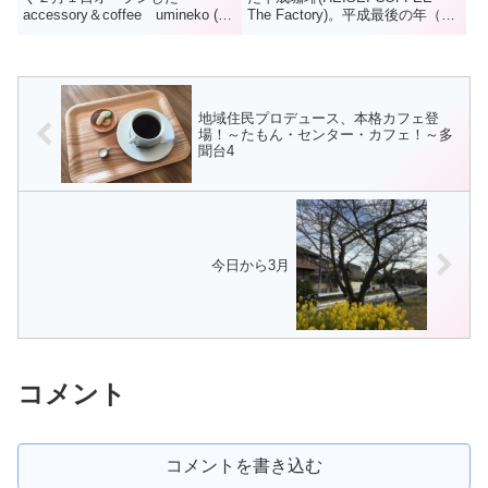
accessory＆coffee umineko (う
The Factory)。平成最後の年（
みねこ)コーヒーが好きで、独学
2019年）に兵庫区で誕生した同
で生豆から焙煎技術を学び、オリ
店。「珈琲文化を根付かせるのに
ジナルブレンドを作る夫。アクセ
ふさわしい場所」として垂水区に
サリー作りが得意な妻。うみねこ
移転してきた。2階には、淹れた
は、そんな2人...
て...
地域住民プロデュース、本格カフェ登
場！～たもん・センター・カフェ！～多
聞台4
今日から3月
コメント
コメントを書き込む