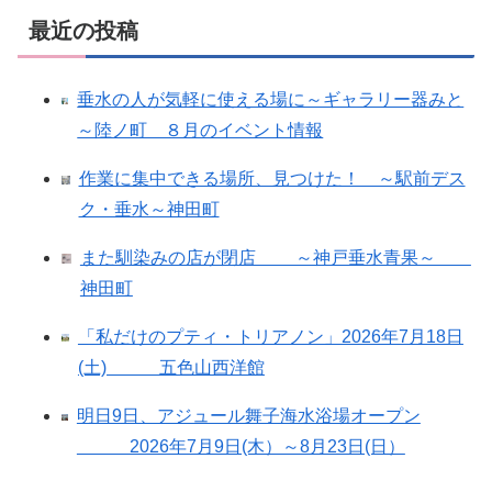
最近の投稿
垂水の人が気軽に使える場に～ギャラリー器みと
～陸ノ町 ８月のイベント情報
作業に集中できる場所、見つけた！ ～駅前デス
ク・垂水～神田町
また馴染みの店が閉店 ～神戸垂水青果～
神田町
「私だけのプティ・トリアノン」2026年7月18日
(土) 五色山西洋館
明日9日、アジュール舞子海水浴場オープン
2026年7月9日(木）～8月23日(日）