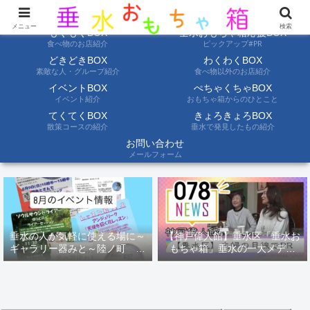
ようこそ垂水おもちゃ箱へ。垂水の情報を自分たちの目でみて聞いて伝えます
メニュー
検索
もぐもぐBOX
垂水おもちゃ箱応援BOX
食べ物のお店紹介
ピックアップ#PR
どきどきBOX
わくわくBOX
素敵な人・グループ紹介
食べ物以外のお店紹介
イベントBOX
ぺちゃくちゃBOX
イベント紹介
おもちゃ箱からのひとこと
てくてくBOX
きょろきょろBOX
散策コースの紹介
垂水で発見したもの紹介
お問い合わせ
メールフォーム
垂水の人が気軽に使える場に～
【神戸偉人館】垂水区「垂水お
ギャラリー器みと～陸ノ町 ８
もちゃ箱」垂水の一大メディ
月のイベント情報
ア！？｜神戸の魅力を凸インタ
ビュー！！【078NEWS( 078ニ
ュース)】