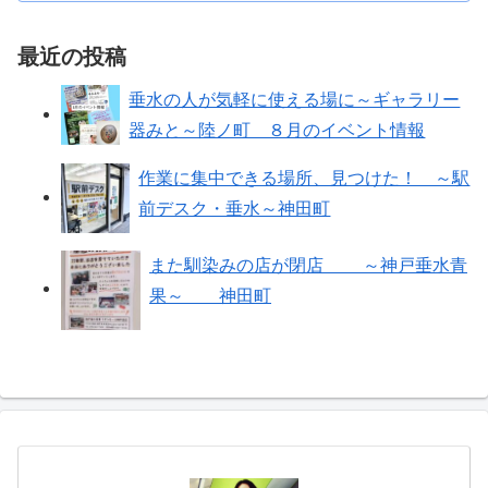
最近の投稿
垂水の人が気軽に使える場に～ギャラリー
器みと～陸ノ町 ８月のイベント情報
作業に集中できる場所、見つけた！ ～駅
前デスク・垂水～神田町
また馴染みの店が閉店 ～神戸垂水青
果～ 神田町