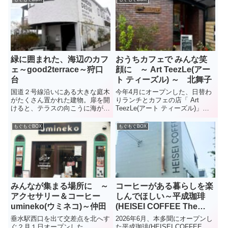
緑に囲まれた、海辺のカフ
おうちカフェで みんな笑
ェ～good2terrace～狩口
顔に ～ Art TeezLe(アー
台
ト ティーズル) ～ 北舞子
国道２号線沿いにある大きな庭木
今年4月にオープンした、日替わ
がたくさん置かれた建物。扉を開
りランチとカフェの店「 Art
けると、テラスの向こうに海が広
TeezLe(アート ティーズル)」。
がる、緑あふれる空間。恐竜のオ
場所は、北舞子東公園より2本東
ブジェがお出迎え。ここは、ガー
の細い道を南に、ちょっとわかり
もぐもぐBOX
もぐもぐBOX
デン・エクステリアの設計から施
にくい住宅街のなか。店名のティ
工、植栽の管理を行う
ーズルは、ハリネズミのような姿
GOOD2GARDENが営むカフェ・
をした「生きる楽しみ...
GO...
みんなが集まる場所に ～
コーヒーがある暮らしを楽
アクセサリー＆コーヒー
しんでほしい～平成珈琲
umineko(ウミネコ)～仲田
(HEISEI COFFEE The
Factory)～本多聞
垂水駅西口を出て交差点を北へす
2026年6月、本多聞にオープンし
ぐ２月１日オープンした
た平成珈琲(HEISEI COFFEE