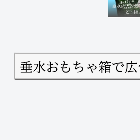
垂水の人が気
と～陸