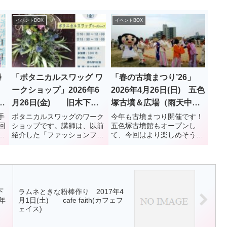
イベントBOX
イベントBOX
勝
「ボタニカルスワッグ ワ
「春の古墳まつり’26」
ークショップ」2026年6
2026年4月26日(日) 五色
」
月26日(金) 旧木下家
塚古墳＆広場（雨天中
住宅
止）
手
ボタニカルスワッグのワーク
今年も古墳まつり開催です！
回
ショップです。講師は、以前
五色塚古墳館もオープンし
同
紹介した「ファッションフラ
て、今回はより楽しめそうで
を
ワー ササキ」の佐々木麻子さ
すね。
案
んです。
い
め
下
ラムネときな粉棒作り 2017年4
年
月1日(土) cafe faith(カフェフ
ェイス)