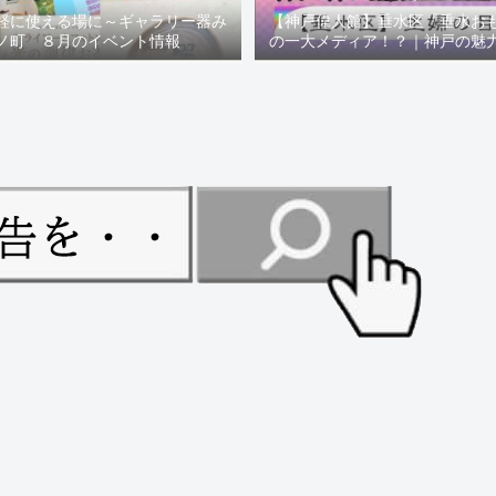
軽に使える場に～ギャラリー器み
【神戸偉人館】垂水区「垂水お
ノ町 ８月のイベント情報
の一大メディア！？｜神戸の魅
ュー！！【078NEWS( 07