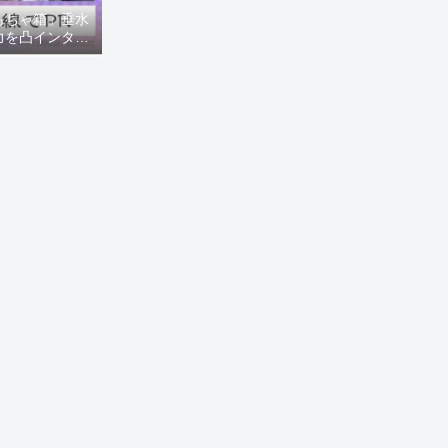
もちゃ箱」垂水
力を凸インタビ
8ニュース)】