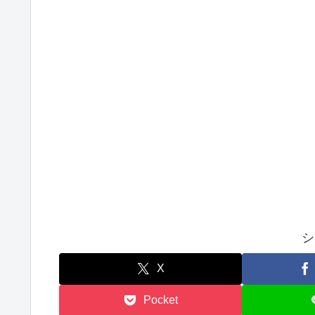
シ
X
Pocket