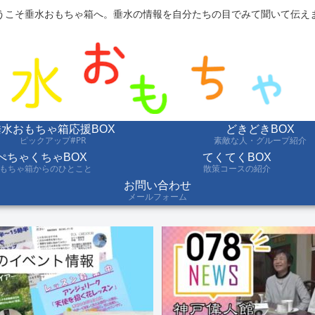
うこそ垂水おもちゃ箱へ。垂水の情報を自分たちの目でみて聞いて伝え
垂水おもちゃ箱応援BOX
どきどきBOX
ピックアップ#PR
素敵な人・グループ紹介
ぺちゃくちゃBOX
てくてくBOX
もちゃ箱からのひとこと
散策コースの紹介
お問い合わせ
メールフォーム