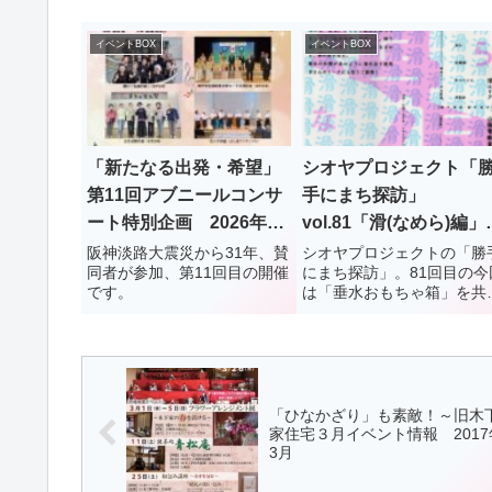
イベントBOX
イベントBOX
「新たなる出発・希望」
シオヤプロジェクト「
第11回アブニールコンサ
手にまち探訪」
ート特別企画 2026年3
vol.81「滑(なめら)編
月16日(月) 垂水区役所1
2026年4月22日(水)
阪神淡路大震災から31年、賛
シオヤプロジェクトの「勝
同者が参加、第11回目の開催
にまち探訪」。81回目の今
階ロビー
です。
は「垂水おもちゃ箱」を共
主宰している、堀が案内人
させていただきます。堀の
内は、「陸」「多聞」に続
て、今回3度目。「滑（な
ら）」です。よろしく。日
時：2026年4月22日(水) ...
「ひなかざり」も素敵！～旧木
家住宅３月イベント情報 2017
3月