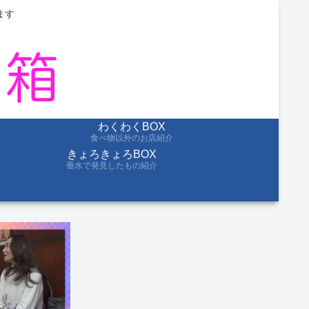
ます
わくわくBOX
食べ物以外のお店紹介
きょろきょろBOX
垂水で発見したもの紹介