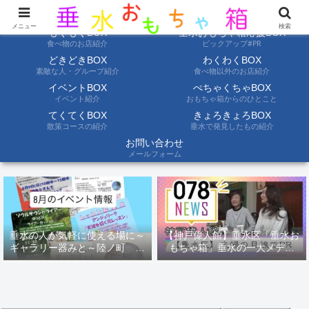
ようこそ垂水おもちゃ箱へ。垂水の情報を自分たちの目でみて聞いて伝えます
メニュー
検索
もぐもぐBOX
垂水おもちゃ箱応援BOX
食べ物のお店紹介
ピックアップ#PR
どきどきBOX
わくわくBOX
素敵な人・グループ紹介
食べ物以外のお店紹介
イベントBOX
ぺちゃくちゃBOX
イベント紹介
おもちゃ箱からのひとこと
てくてくBOX
きょろきょろBOX
散策コースの紹介
垂水で発見したもの紹介
お問い合わせ
メールフォーム
垂水の人が気軽に使える場に～
【神戸偉人館】垂水区「垂水お
ギャラリー器みと～陸ノ町 ８
もちゃ箱」垂水の一大メディ
月のイベント情報
ア！？｜神戸の魅力を凸インタ
ビュー！！【078NEWS( 078ニ
ュース)】