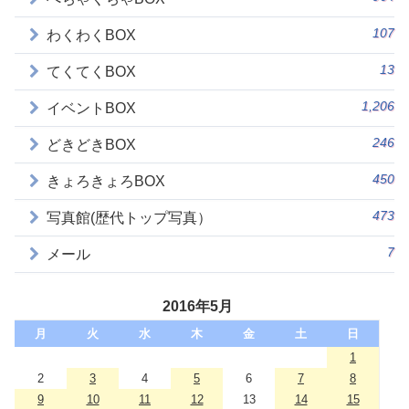
107
わくわくBOX
13
てくてくBOX
1,206
イベントBOX
246
どきどきBOX
450
きょろきょろBOX
473
写真館(歴代トップ写真）
7
メール
2016年5月
月
火
水
木
金
土
日
1
2
3
4
5
6
7
8
9
10
11
12
13
14
15