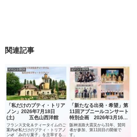
関連記事
イベントBOX
イベントBOX
「私だけのプティ・トリア
「新たなる出発・希望」第
ノン」2026年7月18日
11回アブニールコンサート
(土) 五色山西洋館
特別企画 2026年3月16日
(月) 垂水区役所1階ロビー
フランス文化＆ティータイムのご
阪神淡路大震災から31年、賛同
案内🌿私だけのプティ・トリアノ
者が参加、第11回目の開催で
ン🌿「みのり菓子」を主宰する小
す。