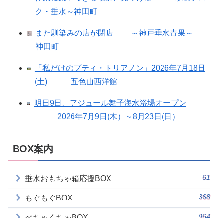
ク・垂水～神田町
また馴染みの店が閉店 ～神戸垂水青果～
神田町
「私だけのプティ・トリアノン」2026年7月18日
(土) 五色山西洋館
明日9日、アジュール舞子海水浴場オープン
2026年7月9日(木）～8月23日(日）
BOX案内
61
垂水おもちゃ箱応援BOX
368
もぐもぐBOX
964
ぺちゃくちゃBOX