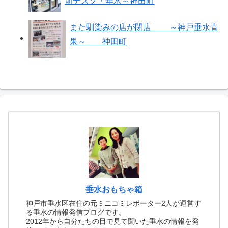
前デスク・垂水～神田町
また馴染みの店が閉店 ～神戸垂水青
果～ 神田町
垂水おもちゃ箱
神戸市垂水区在住の元ミニコミレポーター2人が運営す
る垂水の情報発信ブログです。
2012年から自分たちの目で見て聞いた垂水の情報を発