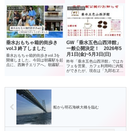
林優子さんとフランス文化研究家
のYOKOのはじめてのコラボレー
イベントBOX
イベントBOX
ション。テーマは「フランスのお
庭」です。マリー・アントワネッ
トが愛した離宮「プティ・トリ...
垂水おもちゃ箱的街歩き
GW「垂水五色山西洋館」
vol.3 終了しました
一般公開決定！ 2026年5
月1日(金)~5月3日(日)
垂水おもちゃ箱的街歩きvol.3を
開催しました。今回は朝霧駅を起
昨年「垂水五色山西洋館」ではカ
点に、西舞子エリアへ。朝霧駅か
フェを営業、カフェ利用時に内覧
ら狩口台の桜のトンネル↓狩口台
ができたが、現在は「九郎右ヱ門
きつね塚古墳↓大歳山遺跡↓西舞
珈琲店」での営業に戻り、同館を
子商店街↓和菓子司大美堂にてお
訪れる機会が激減した。今回は、
土産の大歳山最中を↓2号線を降
ゴールデンウイークを利用して、
りてGOOD2TERRAC...
3日間だけ公開されることに。館
内には管理人酒井さんが集めた
稀...
船から明石海峡大橋を臨む