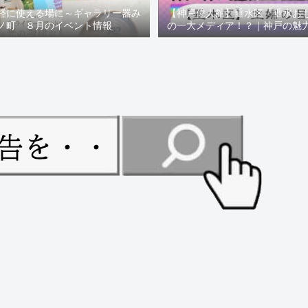
軽に使える場に～ギャラリー器み
【神戸偉人館】垂水区「垂水お
ノ町 ８月のイベント情報
の一大メディア！？｜神戸の魅
ュー！！【078NEWS( 07