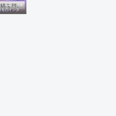
もちゃ箱」垂水
力を凸インタビ
8ニュース)】