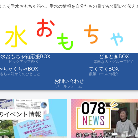
うこそ垂水おもちゃ箱へ。垂水の情報を自分たちの目でみて聞いて伝え
垂水おもちゃ箱応援BOX
どきどきBOX
ピックアップ#PR
素敵な人・グループ紹介
ぺちゃくちゃBOX
てくてくBOX
もちゃ箱からのひとこと
散策コースの紹介
お問い合わせ
メールフォーム