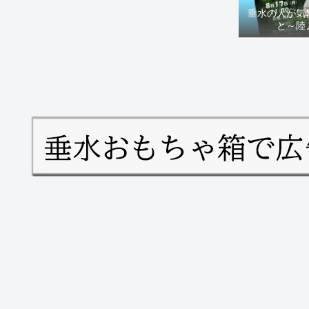
垂水の人が気
と～陸