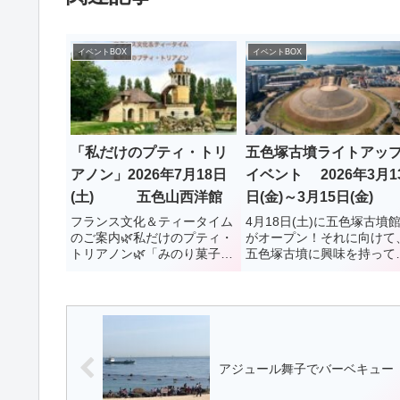
イベントBOX
イベントBOX
「私だけのプティ・トリ
五色塚古墳ライトアッ
アノン」2026年7月18日
イベント 2026年3月1
(土) 五色山西洋館
日(金)～3月15日(金)
フランス文化＆ティータイム
4月18日(土)に五色塚古墳
のご案内🌿私だけのプティ・
がオープン！それに向けて
トリアノン🌿「みのり菓子」
五色塚古墳に興味を持って
を主宰する小林優子さんとフ
ただく機会として、LEDの
ランス文化研究家のYOKOの
イトアップで五色塚古墳を
はじめてのコラボレーショ
らすイベントが開催されま
ン。テーマは「フランスのお
す。11月のキャンドルナイ
庭」です。マリー・アントワ
とはまた違った趣きです。
ネットが愛した離宮「プテ
ャンドルナイトと違い、墳
ィ・トリ...
丘...
アジュール舞子でバーベキュー