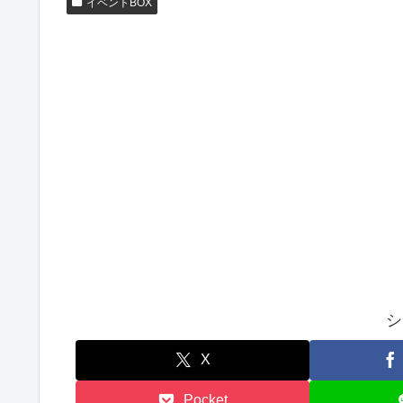
イベントBOX
シ
X
Pocket