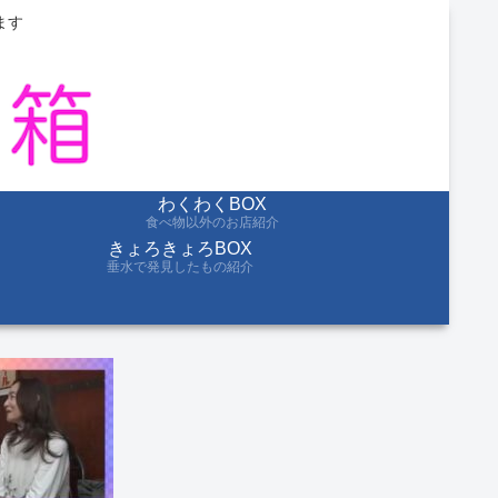
ます
わくわくBOX
食べ物以外のお店紹介
きょろきょろBOX
垂水で発見したもの紹介