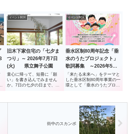
イベントBOX
イベントBOX
プ
旧木下家住宅の「七夕ま
垂水区制80周年記念「垂
3
つり」～ 2026年7月7日
水のうたプロジェクト」
(火) 県立舞子公園
歌詞募集 ～2026年5月
31日(月)締め切り
館
童心に帰って、短冊に「願
「来たる未来へ」をテーマと
、
い」を書き込んでみません
した垂水区制80周年事業の一
い
か。7日の七夕の日まで、旧
環として「垂水のうたプロジ
ラ
木下家住宅の応接間では、笹
ェクト」を企画。「未来に残
照
飾りの「短冊」の用意がされ
したいまちの魅力」などを盛
ているそうです。
りこみ、地域への愛着や誇り
ト
をさらに深めていただくこと
キ
を目指し、垂水区の「未来へ
のメッセージソング」の歌詞
募集...
街中のスカンポ