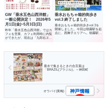
の...
GW「垂水五色山西洋館」
垂水おもちゃ箱的街歩き
一般公開決定！ 2026年5
vol.3 終了しました
月1日(金)~5月3日(日)
垂水おもちゃ箱的街歩きvol.3を
開催しました。今回は朝霧駅を起
昨年「垂水五色山西洋館」ではカ
点に、西舞子エリアへ。朝霧駅か
フェを営業、カフェ利用時に内覧
ら狩口台の桜のトンネル↓狩口台
ができたが、現在は「九郎右ヱ門
きつね塚古墳↓大歳山遺跡↓西舞
珈琲店」での営業に戻り、同館を
子商店街↓和菓子司大美堂にてお
訪れる機会が激減した。今回は、
土産の大歳山最中を↓2号線を降
ゴールデンウイークを利用して、
りてGOOD2TERRAC...
3日間だけ公開されることに。館
内には管理人酒井さんが集めた
稀...
垂水で集まるときの合言葉は
「BRAZIL(ブラジル)」～神田町
オウバイ(黄梅)