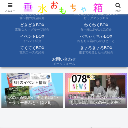
ようこそ垂水おもちゃ箱へ。垂水の情報を自分たちの目でみて聞いて伝えます
メニュー
検索
もぐもぐBOX
垂水おもちゃ箱応援BOX
食べ物のお店紹介
ピックアップ#PR
どきどきBOX
わくわくBOX
素敵な人・グループ紹介
食べ物以外のお店紹介
イベントBOX
ぺちゃくちゃBOX
イベント紹介
おもちゃ箱からのひとこと
てくてくBOX
きょろきょろBOX
散策コースの紹介
垂水で発見したもの紹介
お問い合わせ
メールフォーム
垂水の人が気軽に使える場に～
【神戸偉人館】垂水区「垂水お
ギャラリー器みと～陸ノ町 ８
もちゃ箱」垂水の一大メディ
月のイベント情報
ア！？｜神戸の魅力を凸インタ
ビュー！！【078NEWS( 078ニ
ュース)】