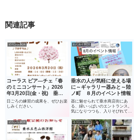
関連記事
イベントBOX
わくわくBOX
コーラス ピア―チェ「春
垂水の人が気軽に使える場
のミニコンサート」2026
に～ギャラリー器みと～陸
年3月20日(金・祝) 垂水
ノ町 ８月のイベント情報
文化センターレバンテホー
日ごろの練習の成果を、ぜひお楽
器に魅せられて垂水商店街にあ
ル(レバンテ垂水2番館3階)
しみください。
る、緑いっぱいのエントランス。
気になりつつも、入りそびれてい
る人も多いのでは？2階にあるギ
ャラリー器みとは、器好きのオー
イベントBOX
イベントBOX
ナー小坂さんのこだわりが詰まっ
た食器が並ぶおしゃれな空間。ア
ンティーク家具に並ぶのは、季節