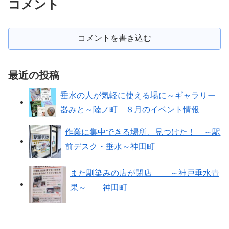
コメント
コメントを書き込む
最近の投稿
垂水の人が気軽に使える場に～ギャラリー
器みと～陸ノ町 ８月のイベント情報
作業に集中できる場所、見つけた！ ～駅
前デスク・垂水～神田町
また馴染みの店が閉店 ～神戸垂水青
果～ 神田町