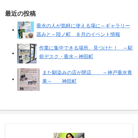
最近の投稿
垂水の人が気軽に使える場に～ギャラリー
器みと～陸ノ町 ８月のイベント情報
作業に集中できる場所、見つけた！ ～駅
前デスク・垂水～神田町
また馴染みの店が閉店 ～神戸垂水青
果～ 神田町