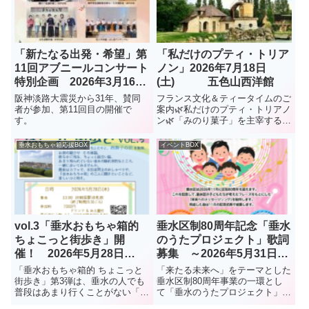
「新たなる出発・希望」第
「私だけのプティ・トリア
11回アブニールコンサート
ノン」2026年7月18日
特別企画 2026年3月16日
(土) 五色山西洋館
(月) 垂水区役所1階ロビー
阪神淡路大震災から31年、賛同
フランス文化＆ティータイムのご
者が参加、第11回目の開催で
案内🌿私だけのプティ・トリアノ
す。
ン🌿「みのり菓子」を主宰する小
林優子さんとフランス文化研究家
のYOKOのはじめてのコラボレー
垂水おもちゃ箱応援BOX
イベントBOX
ション。テーマは「フランスのお
庭」です。マリー・アントワネッ
トが愛した離宮「プティ・トリ...
vol.3「垂水おもちゃ箱的
垂水区制80周年記念「垂水
ちょこっと街歩き」開
のうたプロジェクト」歌詞
催！ 2026年5月28日
募集 ～2026年5月31日
(木) 要予約
(月)締め切り
「垂水おもちゃ箱的 ちょこっと
「来たる未来へ」をテーマとした
街歩き」第3弾は、垂水の人でも
垂水区制80周年事業の一環とし
普段はあまり行くことがない「西
て「垂水のうたプロジェクト」を
舞子」。朝霧から西舞子あたり
企画。「未来に残したいまちの魅