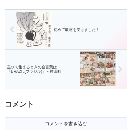
を、ゆっくり歩きます。募集は
力」などを盛りこみ、地域への愛
12名です。ご参加くださいね。
着や誇りをさらに深めていただく
ことを目指し、垂水区の「未来へ
のメッセージソング」の歌詞募
集...
初めて取材を受けました！
垂水で集まるときの合言葉は
「BRAZIL(ブラジル)」～神田町
コメント
コメントを書き込む