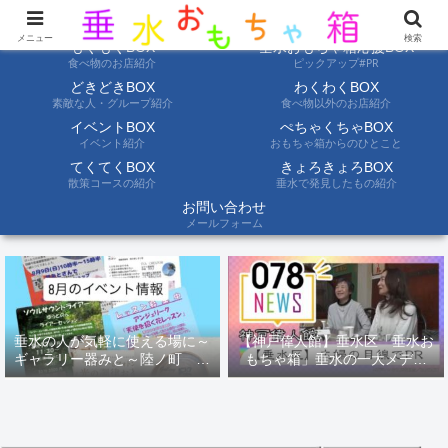
ようこそ垂水おもちゃ箱へ。垂水の情報を自分たちの目でみて聞いて伝えます
メニュー
検索
もぐもぐBOX
垂水おもちゃ箱応援BOX
食べ物のお店紹介
ピックアップ#PR
どきどきBOX
わくわくBOX
素敵な人・グループ紹介
食べ物以外のお店紹介
イベントBOX
ぺちゃくちゃBOX
イベント紹介
おもちゃ箱からのひとこと
てくてくBOX
きょろきょろBOX
散策コースの紹介
垂水で発見したもの紹介
お問い合わせ
メールフォーム
垂水の人が気軽に使える場に～
【神戸偉人館】垂水区「垂水お
ギャラリー器みと～陸ノ町 ８
もちゃ箱」垂水の一大メディ
月のイベント情報
ア！？｜神戸の魅力を凸インタ
ビュー！！【078NEWS( 078ニ
ュース)】