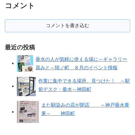
コメント
コメントを書き込む
最近の投稿
垂水の人が気軽に使える場に～ギャラリー
器みと～陸ノ町 ８月のイベント情報
作業に集中できる場所、見つけた！ ～駅
前デスク・垂水～神田町
また馴染みの店が閉店 ～神戸垂水青
果～ 神田町