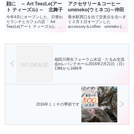
顔に ～ Art TeezLe(アー
アクセサリー＆コーヒー
ト ティーズル) ～ 北舞子
umineko(ウミネコ)～仲田
今年4月にオープンした、日替わ
垂水駅西口を出て交差点を北へす
りランチとカフェの店「 Art
ぐ２月１日オープンした
TeezLe(アート ティーズル)」。
accessory＆coffee umineko (う
場所は、北舞子東公園より2本東
みねこ)コーヒーが好きで、独学
の細い道を南に、ちょっとわかり
で生豆から焙煎技術を学び、オリ
にくい住宅街のなか。店名のティ
ジナルブレンドを作る夫。アクセ
ーズルは、ハリネズミのような姿
サリー作りが得意な妻。うみねこ
をした「生きる楽しみ...
は、そんな2人...
福田川再生フォーラム水辺・たるみ交流
会inレバンテホール2016年2月21日（日）
13時から16時半
2016年ミミチの季節です