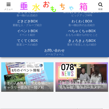
ようこそ垂水おもちゃ箱へ。垂水の情報を自分たちの目でみて聞いて伝えます
メニュー
検索
もぐもぐBOX
垂水おもちゃ箱応援BOX
食べ物のお店紹介
ピックアップ#PR
どきどきBOX
わくわくBOX
素敵な人・グループ紹介
食べ物以外のお店紹介
イベントBOX
ぺちゃくちゃBOX
イベント紹介
おもちゃ箱からのひとこと
てくてくBOX
きょろきょろBOX
散策コースの紹介
垂水で発見したもの紹介
お問い合わせ
メールフォーム
垂水の人が気軽に使える場に～
【神戸偉人館】垂水区「垂水お
ギャラリー器みと～陸ノ町 ８
もちゃ箱」垂水の一大メディ
月のイベント情報
ア！？｜神戸の魅力を凸インタ
ビュー！！【078NEWS( 078ニ
ュース)】