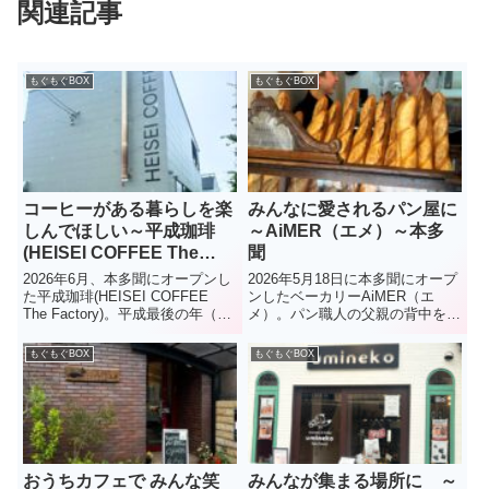
関連記事
もぐもぐBOX
もぐもぐBOX
コーヒーがある暮らしを楽
みんなに愛されるパン屋に
しんでほしい～平成珈琲
～AiMER（エメ）～本多
(HEISEI COFFEE The
聞
Factory)～本多聞
2026年6月、本多聞にオープンし
2026年5月18日に本多聞にオープ
た平成珈琲(HEISEI COFFEE
ンしたベーカリーAiMER（エ
The Factory)。平成最後の年（
メ）。パン職人の父親の背中を見
2019年）に兵庫区で誕生した同
て育ったというオーナーの長谷川
店。「珈琲文化を根付かせるのに
敦広さん。自身もパンが大好きで
もぐもぐBOX
もぐもぐBOX
ふさわしい場所」として垂水区に
パン職人の道へ。大手パン屋での
移転してきた。2階には、淹れた
腕を磨き、念願かなって店を出す
て...
ことに。店内には焼きたて...
おうちカフェで みんな笑
みんなが集まる場所に ～