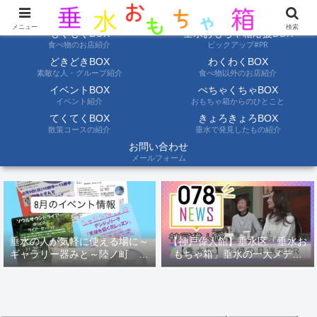
ようこそ垂水おもちゃ箱へ。垂水の情報を自分たちの目でみて聞いて伝えます
メニュー
検索
もぐもぐBOX
垂水おもちゃ箱応援BOX
食べ物のお店紹介
ピックアップ#PR
どきどきBOX
わくわくBOX
素敵な人・グループ紹介
食べ物以外のお店紹介
イベントBOX
ぺちゃくちゃBOX
イベント紹介
おもちゃ箱からのひとこと
てくてくBOX
きょろきょろBOX
散策コースの紹介
垂水で発見したもの紹介
お問い合わせ
メールフォーム
垂水の人が気軽に使える場に～
【神戸偉人館】垂水区「垂水お
ギャラリー器みと～陸ノ町 ８
もちゃ箱」垂水の一大メディ
月のイベント情報
ア！？｜神戸の魅力を凸インタ
ビュー！！【078NEWS( 078ニ
ュース)】