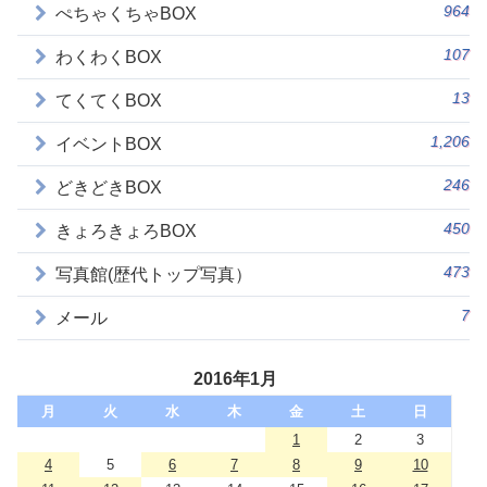
964
ぺちゃくちゃBOX
107
わくわくBOX
13
てくてくBOX
1,206
イベントBOX
246
どきどきBOX
450
きょろきょろBOX
473
写真館(歴代トップ写真）
7
メール
2016年1月
月
火
水
木
金
土
日
1
2
3
4
5
6
7
8
9
10