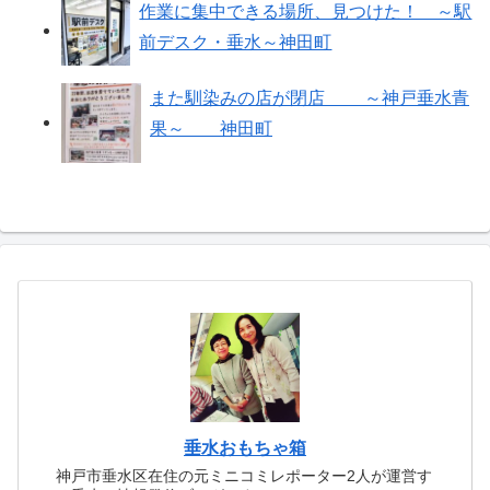
作業に集中できる場所、見つけた！ ～駅
前デスク・垂水～神田町
また馴染みの店が閉店 ～神戸垂水青
果～ 神田町
垂水おもちゃ箱
神戸市垂水区在住の元ミニコミレポーター2人が運営す