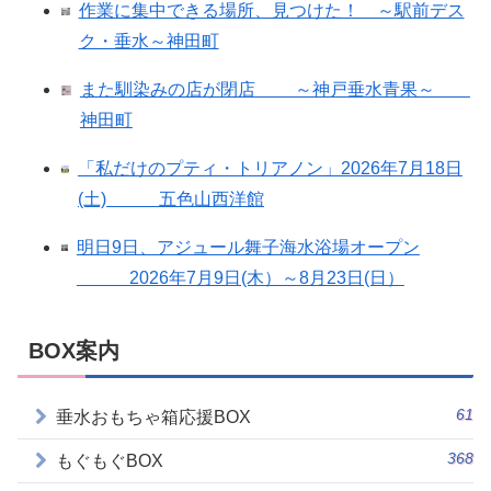
作業に集中できる場所、見つけた！ ～駅前デス
ク・垂水～神田町
また馴染みの店が閉店 ～神戸垂水青果～
神田町
「私だけのプティ・トリアノン」2026年7月18日
(土) 五色山西洋館
明日9日、アジュール舞子海水浴場オープン
2026年7月9日(木）～8月23日(日）
BOX案内
61
垂水おもちゃ箱応援BOX
368
もぐもぐBOX