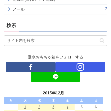
7
メール
検索
垂水おもちゃ箱をフォローする
2015年12月
月
火
水
木
金
土
日
1
2
3
4
5
6