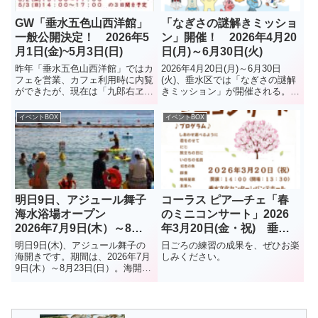
GW「垂水五色山西洋館」
「なぎさの謎解きミッショ
一般公開決定！ 2026年5
ン」開催！ 2026年4月20
月1日(金)~5月3日(日)
日(月)～6月30日(火)
昨年「垂水五色山西洋館」ではカ
2026年4月20日(月)～6月30日
フェを営業、カフェ利用時に内覧
(火)、垂水区では「なぎさの謎解
ができたが、現在は「九郎右ヱ門
きミッション」が開催される。ま
珈琲店」での営業に戻り、同館を
ずマップを入手舞子から垂水の海
訪れる機会が激減した。今回は、
辺のエリアを巡り、キャラクター
イベントBOX
イベントBOX
ゴールデンウイークを利用して、
達の謎解きミッションに挑戦する
3日間だけ公開されることに。館
イベントで、参加は無料、どなた
内には管理人酒井さんが集めた
でも参加 OK （謎...
稀...
明日9日、アジュール舞子
コーラス ピア―チェ「春
海水浴場オープン
のミニコンサート」2026
2026年7月9日(木）～8月
年3月20日(金・祝) 垂水
23日(日）
文化センターレバンテホー
明日9日(木)、アジュール舞子の
日ごろの練習の成果を、ぜひお楽
ル(レバンテ垂水2番館3階)
海開きです。期間は、2026年7月
しみください。
9日(木）～8月23日(日）。海開き
イベントとして、 消防音楽隊演
奏があります（13：30～13：
50）。（予定演奏曲）・ライラ
ック・好きすぎて滅・名探偵コナ