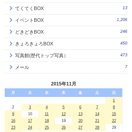
13
てくてくBOX
1,206
イベントBOX
246
どきどきBOX
450
きょろきょろBOX
473
写真館(歴代トップ写真）
7
メール
2015年11月
月
火
水
木
金
土
日
1
2
3
4
5
6
7
8
9
10
11
12
13
14
15
16
17
18
19
20
21
22
23
24
25
26
27
28
29