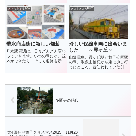
月上旬の巳の日に水辺で身を清
が・・・。解禁日17日の値段
め、厄払いをする習慣がり、平安
は、イオン垂水店で7000円台
きょろきょろBOX
きょろきょろBOX
時代にこれが日本に伝わり、貴族
~9000円台だったそうだが、18日
の女の子たちが人形で遊ぶ「雛遊
(木)の今日、キロ5980円(税抜き)
び（ひいなあそび・ひなあそ
の値札ととも...
び）」...
垂水商店街に新しい舗装
珍しい保線車両に出会いま
した ～霞ヶ丘～
垂水駅周辺は、日々どんどん変わ
っていきます。いつの間にか、並
山陽電車、霞ヶ丘駅と舞子公園駅
木ができたり、そして道路も新し
の間、歌敷山踏切から東に少し行
い舗装に変わっています。イルカ
ったところ、昔使われていた引き
やパンダの絵があったのは、はる
上げ線に停車している黄色い車両
か昔になり、最近は新しい絵があ
が。 この日、見かけた「つくつ
ちこちに。お買い物に訪れた際な
くぼうし」と名づけられたこの車
どには、足元にもちょっと目を
両、鉄道線路の保守を定期的に行
向...
い、規定の状態を維持すること
で...
多聞寺の階段
第4回神戸舞子クリスマス2015 11月28