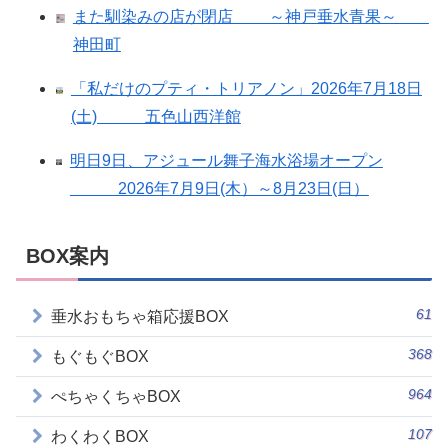
また馴染みの店が閉店 ～神戸垂水青果～
神田町
「私だけのプティ・トリアノン」2026年7月18日
(土) 五色山西洋館
明日9日、アジュール舞子海水浴場オープン
2026年7月9日(木）～8月23日(日）
BOX案内
61
垂水おもちゃ箱応援BOX
368
もぐもぐBOX
964
ぺちゃくちゃBOX
107
わくわくBOX