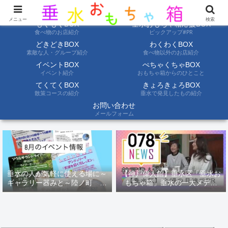
ようこそ垂水おもちゃ箱へ。垂水の情報を自分たちの目でみて聞いて伝えます
メニュー
検索
もぐもぐBOX
垂水おもちゃ箱応援BOX
食べ物のお店紹介
ピックアップ#PR
どきどきBOX
わくわくBOX
素敵な人・グループ紹介
食べ物以外のお店紹介
イベントBOX
ぺちゃくちゃBOX
イベント紹介
おもちゃ箱からのひとこと
てくてくBOX
きょろきょろBOX
散策コースの紹介
垂水で発見したもの紹介
お問い合わせ
メールフォーム
垂水の人が気軽に使える場に～
【神戸偉人館】垂水区「垂水お
ギャラリー器みと～陸ノ町 ８
もちゃ箱」垂水の一大メディ
月のイベント情報
ア！？｜神戸の魅力を凸インタ
ビュー！！【078NEWS( 078ニ
ュース)】