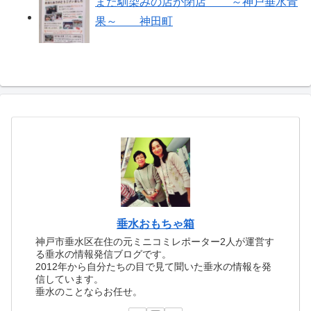
また馴染みの店が閉店 ～神戸垂水青
果～ 神田町
垂水おもちゃ箱
神戸市垂水区在住の元ミニコミレポーター2人が運営す
る垂水の情報発信ブログです。
2012年から自分たちの目で見て聞いた垂水の情報を発
信しています。
垂水のことならお任せ。