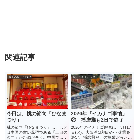
関連記事
きょろきょろBOX
きょろきょろBOX
今日は、桃の節句「ひなま
2026年「イカナゴ事情」
つり」
② 播磨灘も2日で終了
桃の節句「ひなまつり」は、もと
2026年のイカナゴ解禁は、3月17
は中国の古い風習である「上巳の
日(火)。大阪湾は初めから休業を
節句」が起源だそう。中国では3
決定、播磨灘だけの操業だった