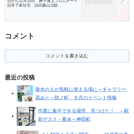
日から12月25日 舞子海上プロムナード
旧木下家住宅 旧武藤山冶邸
コメント
コメントを書き込む
最近の投稿
垂水の人が気軽に使える場に～ギャラリー
器みと～陸ノ町 ８月のイベント情報
作業に集中できる場所、見つけた！ ～駅
前デスク・垂水～神田町