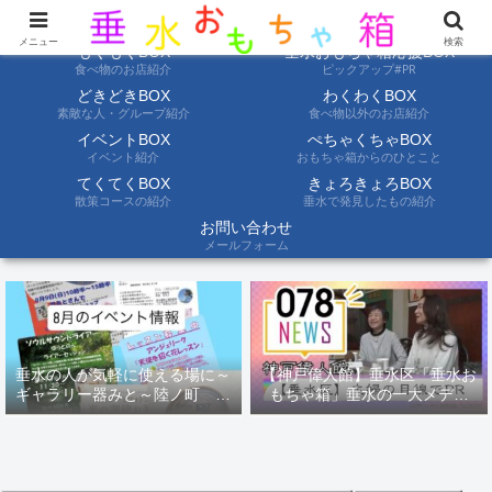
ようこそ垂水おもちゃ箱へ。垂水の情報を自分たちの目でみて聞いて伝えます
メニュー
検索
もぐもぐBOX
垂水おもちゃ箱応援BOX
食べ物のお店紹介
ピックアップ#PR
どきどきBOX
わくわくBOX
素敵な人・グループ紹介
食べ物以外のお店紹介
イベントBOX
ぺちゃくちゃBOX
イベント紹介
おもちゃ箱からのひとこと
てくてくBOX
きょろきょろBOX
散策コースの紹介
垂水で発見したもの紹介
お問い合わせ
メールフォーム
垂水の人が気軽に使える場に～
【神戸偉人館】垂水区「垂水お
ギャラリー器みと～陸ノ町 ８
もちゃ箱」垂水の一大メディ
月のイベント情報
ア！？｜神戸の魅力を凸インタ
ビュー！！【078NEWS( 078ニ
ュース)】