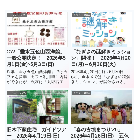
イベントBOX
イベントBOX
GW「垂水五色山西洋館」
「なぎさの謎解きミッショ
一般公開決定！ 2026年5
ン」開催！ 2026年4月20
月1日(金)~5月3日(日)
日(月)～6月30日(火)
昨年「垂水五色山西洋館」ではカ
2026年4月20日(月)～6月30日
フェを営業、カフェ利用時に内覧
(火)、垂水区では「なぎさの謎解
ができたが、現在は「九郎右ヱ門
きミッション」が開催される。ま
珈琲店」での営業に戻り、同館を
ずマップを入手舞子から垂水の海
訪れる機会が激減した。今回は、
辺のエリアを巡り、キャラクター
イベントBOX
イベントBOX
ゴールデンウイークを利用して、
達の謎解きミッションに挑戦する
3日間だけ公開されることに。館
イベントで、参加は無料、どなた
内には管理人酒井さんが集めた
でも参加 OK （謎...
稀...
旧木下家住宅 ガイドツア
「春の古墳まつり’26」
ー 2026年4月19日(日)
2026年4月26日(日) 五色