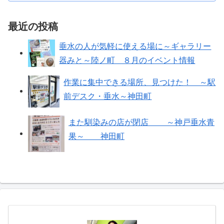
最近の投稿
垂水の人が気軽に使える場に～ギャラリー
器みと～陸ノ町 ８月のイベント情報
作業に集中できる場所、見つけた！ ～駅
前デスク・垂水～神田町
また馴染みの店が閉店 ～神戸垂水青
果～ 神田町