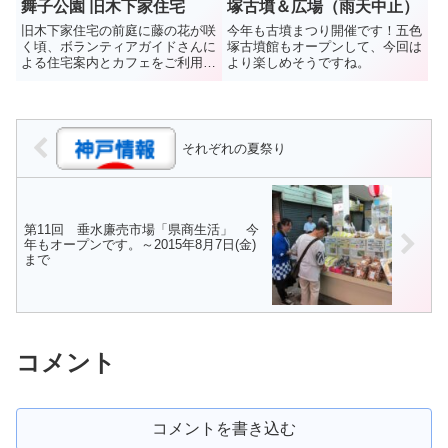
舞子公園 旧木下家住宅
塚古墳＆広場（雨天中止）
旧木下家住宅の前庭に藤の花が咲
今年も古墳まつり開催です！五色
く頃、ボランティアガイドさんに
塚古墳館もオープンして、今回は
よる住宅案内とカフェをご利用い
より楽しめそうですね。
ただくイベントです。つし2階や
裏口階段など普段立ち寄らない所
も案内いただきます。開催日時
2026年4月19日（日）午前の
部:10:30～11:30 ...
それぞれの夏祭り
第11回 垂水廉売市場「県商生活」 今
年もオープンです。～2015年8月7日(金)
まで
コメント
コメントを書き込む