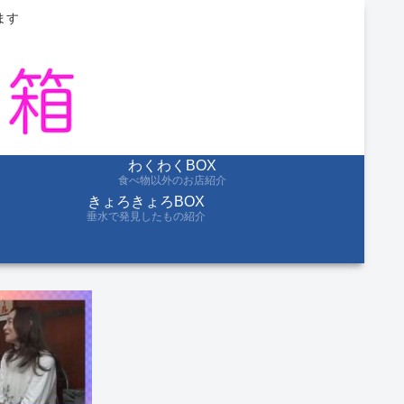
ます
わくわくBOX
食べ物以外のお店紹介
きょろきょろBOX
垂水で発見したもの紹介