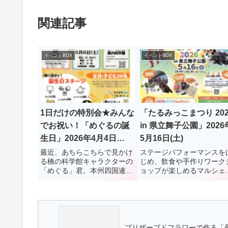
関連記事
イベントBOX
イベントBOX
1日だけの特別会★みんな
「たるみっこまつり 202
でお祝い！「めぐるの誕
in 県立舞子公園」2026
生日」2026年4月4日
5月16日(土)
(土) 橋の科学館
最近、あちらこちらで見かけ
ステージパフォーマンスを
る橋の科学館キャラクターの
じめ、飲食や手作りワーク
「めぐる」君。本州四国連絡
ョップが楽しめるマルシェ
橋シンボルキャラクターの
20台以上のはたらく車が集
「わたる」君とともに、垂水
る子ども向けイベント、会
でおなじみのキャラです。先
内を巡る謎解きラリーなど
日、垂水区役所ロビーで開催
多彩なプログラムを用意。
されたコンサートにも出演
だ予定が決まっていない人
ぜひ！
プリザーブドフラワーで作る「