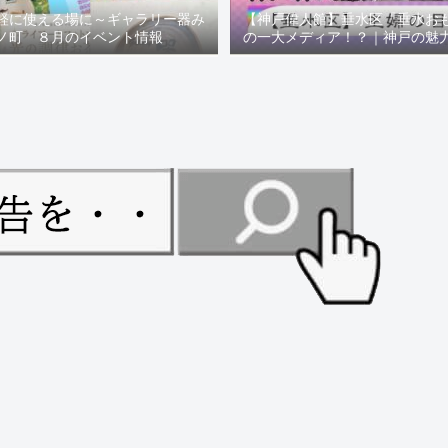
軽に使える場に～ギャラリー器み
【神戸偉人館】垂水区「垂水お
ノ町 ８月のイベント情報
の一大メディア！？｜神戸の魅
ュー！！【078NEWS( 07