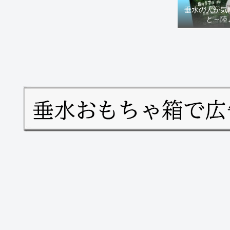
垂水の人が気
と～陸