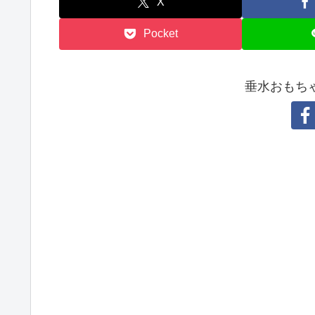
X
Pocket
垂水おもち