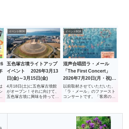
イベントBOX
イベントBOX
6
五色塚古墳ライトアップ
混声合唱団ラ・メール
年
イベント 2026年3月13
「The First Concert」
日(金)～3月15日(金)
2026年7月20日(月・祝)
明石人丸教会
は
4月18日(土)に五色塚古墳館
以前取材させていただいた、
シ
がオープン！それに向けて、
「ラ・メール」のファースト
、
五色塚古墳に興味を持ってい
コンサートです。「客席の人
ま
ただく機会として、LEDのラ
数把握の為、ご来場の際は是
場
イトアップで五色塚古墳を照
非お問い合わせの程よろしく
、
らすイベントが開催されま
お願い致します」ということ
ま
す。11月のキャンドルナイト
です。また、団員も募集中と
は
とはまた違った趣きです。キ
のこと。コンサート参加希
ャンドルナイトと違い、墳
望、入団希望、ともに下記へ
母