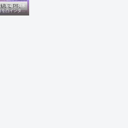
もちゃ箱」垂水
力を凸インタビ
8ニュース)】