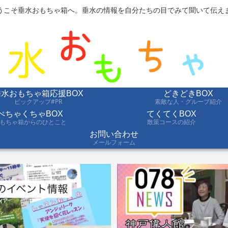
うこそ垂水おもちゃ箱へ。垂水の情報を自分たちの目でみて聞いて伝え
垂水おもちゃ箱応援BOX
どきどきBOX
ピックアップ#PR
素敵な人・グループ紹介
ぺちゃくちゃBOX
てくてくBOX
もちゃ箱からのひとこと
散策コースの紹介
お問い合わせ
メールフォーム