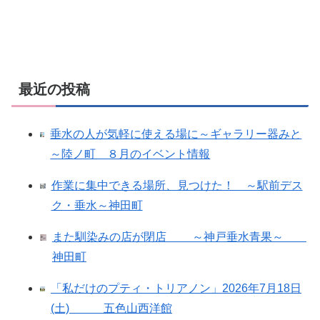
最近の投稿
垂水の人が気軽に使える場に～ギャラリー器みと
～陸ノ町 ８月のイベント情報
作業に集中できる場所、見つけた！ ～駅前デス
ク・垂水～神田町
また馴染みの店が閉店 ～神戸垂水青果～
神田町
「私だけのプティ・トリアノン」2026年7月18日
(土) 五色山西洋館