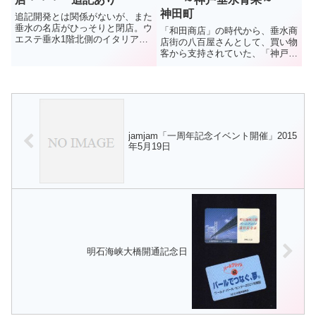
神田町
追記開発とは関係がないが、また
垂水の名店がひっそりと閉店。ウ
「和田商店」の時代から、垂水商
エステ垂水1階北側のイタリアン
店街の八百屋さんとして、買い物
レストラン「Ａ e Ｂ」。10年ほ
客から支持されていた、「神戸垂
どの営業だったが、店主の中田智
水青果」。2022年に現在の地に
弘さんは、知る人ぞ知る料理人。
移転、店も広くなって買いやすく
昨年12月27日に閉店したとのこ
なったと評判だったが・・・。今
と。（2026年3月） ...
夏、8月13日に閉店とのこと。残
念だが、イオンモール神戸南...
jamjam「一周年記念イベント開催」2015
年5月19日
明石海峡大橋開通記念日