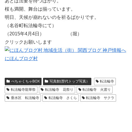
あとは法要を待つばかり。
桜も満開、舞台は揃っています。
明日、天候が崩れないのを祈るばかりです。
（名谷町転法輪寺にて）
（2015年4月4日） （堀）
クリックお願いします
にほんブログ村
ぺちゃくちゃBOX
写真館(歴代トップ写真）
転法輪寺
転法輪寺龍華祭
転法輪寺 花祭り
転法輪寺 火渡り
垂水区 転法輪寺
転法輪寺 さくら
転法輪寺 サクラ