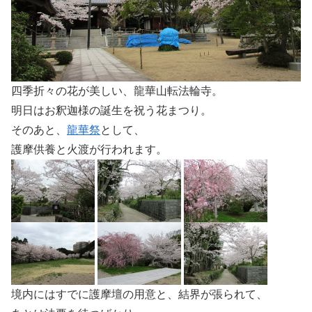
四季折々の花が美しい、龍華山転法輪寺。
明日はお釈迦様の誕生を祝う花まつり。
そのあと、
龍華祭
として、
護摩供養と火渡が行われます。
境内にはすでに護摩壇の用意と、結界が張られて、