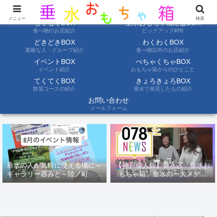
ようこそ垂水おもちゃ箱へ。垂水の情報を自分たちの目でみて聞いて伝えます
メニュー
検索
もぐもぐBOX
垂水おもちゃ箱応援BOX
食べ物のお店紹介
ピックアップ#PR
どきどきBOX
わくわくBOX
素敵な人・グループ紹介
食べ物以外のお店紹介
イベントBOX
ぺちゃくちゃBOX
イベント紹介
おもちゃ箱からのひとこと
てくてくBOX
きょろきょろBOX
散策コースの紹介
垂水で発見したもの紹介
お問い合わせ
メールフォーム
垂水の人が気軽に使える場に～
【神戸偉人館】垂水区「垂水お
ギャラリー器みと～陸ノ町 ８
もちゃ箱」垂水の一大メディ
月のイベント情報
ア！？｜神戸の魅力を凸インタ
ビュー！！【078NEWS( 078ニ
ュース)】