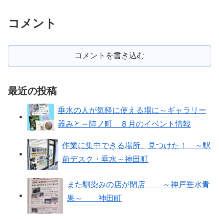
コメント
コメントを書き込む
最近の投稿
垂水の人が気軽に使える場に～ギャラリー
器みと～陸ノ町 ８月のイベント情報
作業に集中できる場所、見つけた！ ～駅
前デスク・垂水～神田町
また馴染みの店が閉店 ～神戸垂水青
果～ 神田町