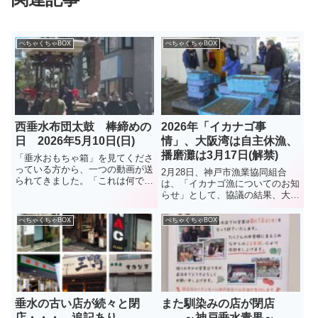
ぺちゃくちゃBOX
ぺちゃくちゃBOX
西垂水布団太鼓 棒締めの
2026年「イカナゴ事
日 2026年5月10日(日)
情」、大阪湾は自主休漁、
播磨灘は3月17日(解禁)
「垂水おもちゃ箱」を見てくださ
っている方から、一つの動画が送
2月28日、神戸市漁業協同組合
られてきました。「これは何でし
は、「イカナゴ漁についてのお知
ょう、布団太鼓？」とコメント付
らせ」として、協議の結果、大阪
きで。調べてみました。布団太
湾側は資源保護のため本年度のイ
鼓、「棒締め」という1年に1回
カナゴ漁は、3年連続で自主休漁
ぺちゃくちゃBOX
ぺちゃくちゃBOX
の行事だそうです。5月10日、行
となったことを伝えた。播磨灘で
われたようです。秋祭りに向け
は6日に試験操業が行われ、イカ
て...
ナゴのシンコ漁は3月17日に解...
垂水の古い店が続々と閉
また馴染みの店が閉店
店・・・ 追記あり
～神戸垂水青果～