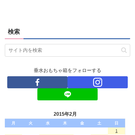
検索
垂水おもちゃ箱をフォローする
2015年2月
月
火
水
木
金
土
日
1