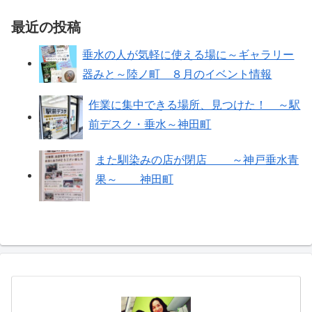
最近の投稿
垂水の人が気軽に使える場に～ギャラリー
器みと～陸ノ町 ８月のイベント情報
作業に集中できる場所、見つけた！ ～駅
前デスク・垂水～神田町
また馴染みの店が閉店 ～神戸垂水青
果～ 神田町