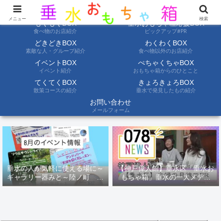
ようこそ垂水おもちゃ箱へ。垂水の情報を自分たちの目でみて聞いて伝えます
メニュー
検索
もぐもぐBOX
垂水おもちゃ箱応援BOX
食べ物のお店紹介
ピックアップ#PR
どきどきBOX
わくわくBOX
素敵な人・グループ紹介
食べ物以外のお店紹介
イベントBOX
ぺちゃくちゃBOX
イベント紹介
おもちゃ箱からのひとこと
てくてくBOX
きょろきょろBOX
散策コースの紹介
垂水で発見したもの紹介
お問い合わせ
メールフォーム
垂水の人が気軽に使える場に～
【神戸偉人館】垂水区「垂水お
ギャラリー器みと～陸ノ町 ８
もちゃ箱」垂水の一大メディ
月のイベント情報
ア！？｜神戸の魅力を凸インタ
ビュー！！【078NEWS( 078ニ
ュース)】