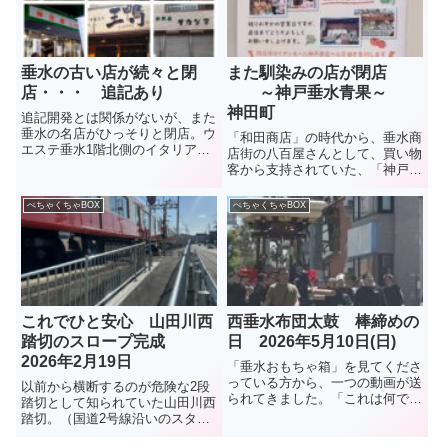
垂水の古い店が続々と閉
また馴染みの店が閉店
店・・・ 追記あり
～神戸垂水青果～
神田町
追記開発とは関係がないが、また
垂水の名店がひっそりと閉店。ウ
「和田商店」の時代から、垂水商
エステ垂水1階北側のイタリアン
店街の八百屋さんとして、買い物
レストラン「Ａ e Ｂ」。10年ほ
客から支持されていた、「神戸垂
どの営業だったが、店主の中田智
水青果」。2022年に現在の地に
弘さんは、知る人ぞ知る料理人。
移転、店も広くなって買いやすく
ぺちゃくちゃBOX
ぺちゃくちゃBOX
昨年12月27日に閉店したとのこ
なったと評判だったが・・・。今
と。（2026年3月） ...
夏、8月13日に閉店とのこと。残
念だが、イオンモール神戸南...
これでひと安心 山田川西
西垂水布団太鼓 棒締めの
踏切のスロープ完成
日 2026年5月10日(日)
2026年2月19日
「垂水おもちゃ箱」を見てくださ
っている方から、一つの動画が送
以前から横断するのが危険な2段
られてきました。「これは何でし
踏切として知られていた山田川西
ょう、布団太鼓？」とコメント付
踏切。（国道2号線沿いのスター
きで。調べてみました。布団太
バックスの目の前の踏切）垂水お
鼓、「棒締め」という1年に1回