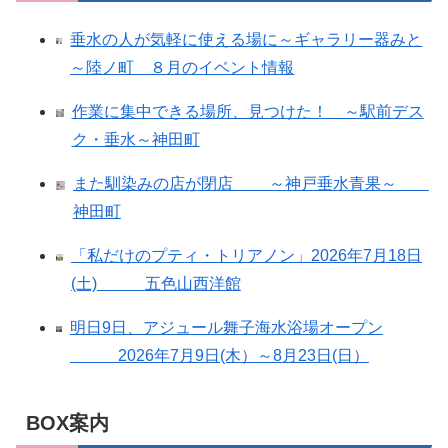
垂水の人が気軽に使える場に～ギャラリー器みと
～陸ノ町 ８月のイベント情報
作業に集中できる場所、見つけた！ ～駅前デス
ク・垂水～神田町
また馴染みの店が閉店 ～神戸垂水青果～
神田町
「私だけのプティ・トリアノン」2026年7月18日
(土) 五色山西洋館
明日9日、アジュール舞子海水浴場オープン
2026年7月9日(木）～8月23日(日）
BOX案内