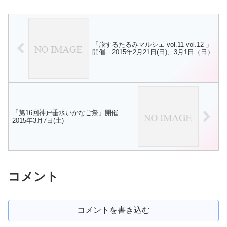
もちゃ箱でも危険な踏切として
の行事だそうです。5月10日、行
10年ほど前に紹介していた。残
われたようです。秋祭りに向け
念なことにここで、2025年1月9
て...
日、女性2人が電車と接触する...
「旅するたるみマルシェ vol.11 vol.12 」
開催 2015年2月21日(日)、3月1日（日）
「第16回神戸垂水いかなご祭」開催
2015年3月7日(土)
コメント
コメントを書き込む