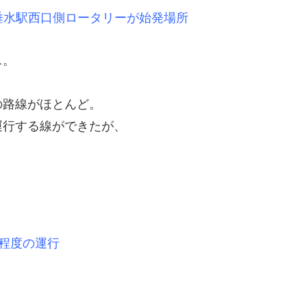
垂
水駅西口側ロータリーが始発場所
ス。
、
の路線がほとんど。
運行する線ができたが、
程度の運行