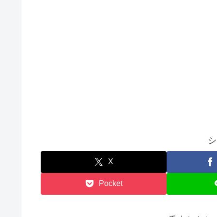
シ
X
Pocket