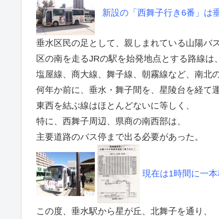
新設の「西舞子行き6番」は
垂水区民の足として、親しまれている山陽バ
区の南を走るJRの駅を始発地点とする路線は
塩屋線、商大線、舞子線、朝霧線など、南北
何年か前に、垂水・舞子間を、星陵台を経て
東西を結ぶ線はほとんどないに等しく、
特に、西舞子周辺、県商の南西部は、
主要道路のバス停まで出る必要があった。
現在は1時間に一本
この度、垂水駅から星が丘、北舞子を通り、