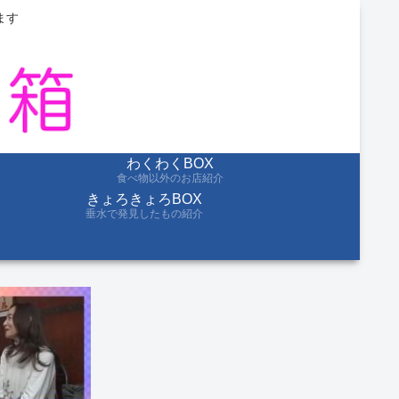
ます
わくわくBOX
食べ物以外のお店紹介
きょろきょろBOX
垂水で発見したもの紹介