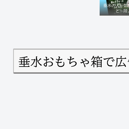
垂水の人が気
と～陸