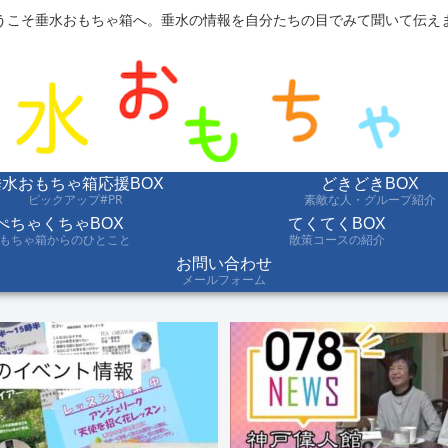
うこそ垂水おもちゃ箱へ。垂水の情報を自分たちの目でみて聞いて伝え
垂水おもちゃ箱応援BOX
どきどきBOX
ピックアップ#PR
素敵な人・グループ紹介
ぺちゃくちゃBOX
てくてくBOX
もちゃ箱からのひとこと
散策コースの紹介
お問い合わせ
メールフォーム