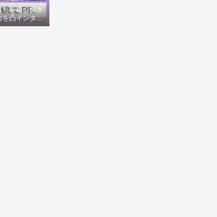
もちゃ箱」垂水
力を凸インタビ
8ニュース)】