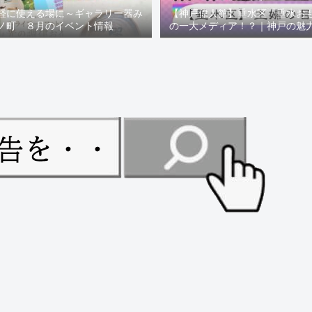
軽に使える場に～ギャラリー器み
【神戸偉人館】垂水区「垂水お
ノ町 ８月のイベント情報
の一大メディア！？｜神戸の魅
ュー！！【078NEWS( 07