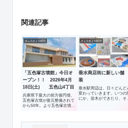
関連記事
きょろきょろBOX
きょろきょろBOX
「五色塚古墳館」今日オ
垂水商店街に新しい舗
ープン！！ 2026年4月
装
18日(土) 五色山4丁目
垂水駅周辺は、日々どんど
変わっていきます。いつの
兵庫県下最大の前方後円墳、
にか、並木ができたり、そ
五色塚古墳が復元整備されて
て道路も新しい舗装に変わ
から50年。より五色塚古墳へ
ています。イルカやパンダ
の理解を深めてもらおうと、
絵があったのは、はるか昔
2026年4月18日(土)、五色塚
なり、最近は新しい絵があ
古墳館がオープンした。同施
こちに。お買い物に訪れた
設では、五色塚古墳および小