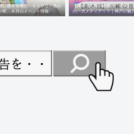
軽に使える場に～ギャラリー器み
【神戸偉人館】垂水区「垂水お
ノ町 ８月のイベント情報
の一大メディア！？｜神戸の魅
ュー！！【078NEWS( 07