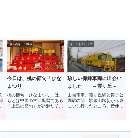
きょろきょろBOX
きょろきょろBOX
今日は、桃の節句「ひな
珍しい保線車両に出会い
まつり」
ました ～霞ヶ丘～
ん
桃の節句「ひなまつり」は、
山陽電車、霞ヶ丘駅と舞子公
間
もとは中国の古い風習である
園駅の間、歌敷山踏切から東
し
「上巳の節句」が起源だそ
に少し行ったところ、昔使わ
っ
う。中国では3月上旬の巳の
れていた引き上げ線に停車し
の
日に水辺で身を清め、厄払い
ている黄色い車両が。 この
に
をする習慣がり、平安時代に
日、見かけた「つくつくぼう
ち
これが日本に伝わり、貴族の
し」と名づけられたこの車
際
女の子たちが人形で遊ぶ「雛
両、鉄道線路の保守を定期的