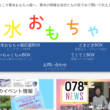
うこそ垂水おもちゃ箱へ。垂水の情報を自分たちの目でみて聞いて伝え
垂水おもちゃ箱応援BOX
どきどきBOX
ピックアップ#PR
素敵な人・グループ紹介
ぺちゃくちゃBOX
てくてくBOX
もちゃ箱からのひとこと
散策コースの紹介
お問い合わせ
メールフォーム