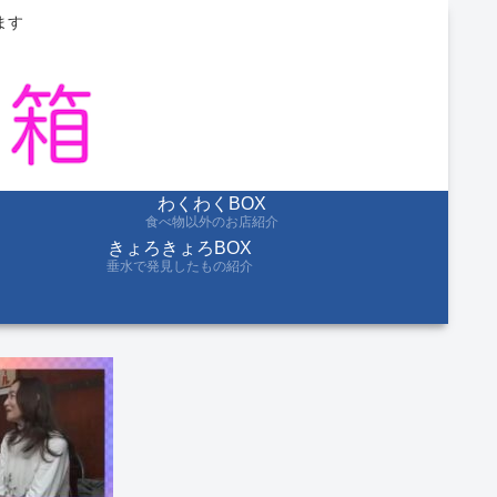
ます
わくわくBOX
食べ物以外のお店紹介
きょろきょろBOX
垂水で発見したもの紹介