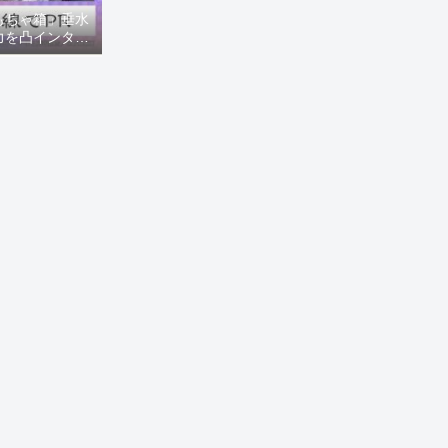
もちゃ箱」垂水
力を凸インタビ
8ニュース)】