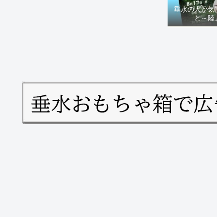
垂水の人が気
と～陸