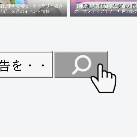
軽に使える場に～ギャラリー器み
【神戸偉人館】垂水区「垂水お
ノ町 ８月のイベント情報
の一大メディア！？｜神戸の魅
ュー！！【078NEWS( 07