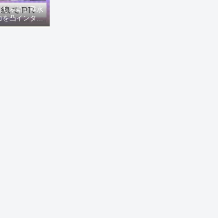
もちゃ箱」垂水
力を凸インタビ
8ニュース)】