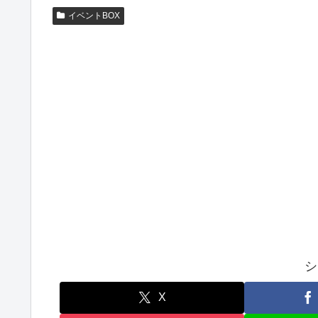
イベントBOX
シ
X