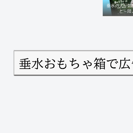
垂水の人が気
と～陸