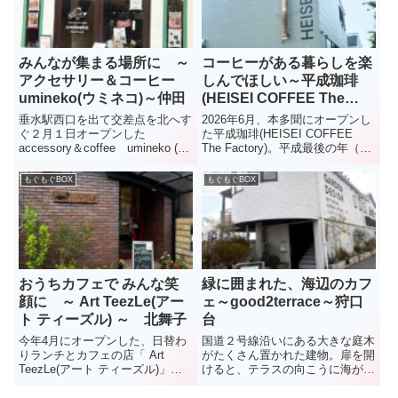
みんなが集まる場所に ～
コーヒーがある暮らしを楽
アクセサリー＆コーヒー
しんでほしい～平成珈琲
umineko(ウミネコ)～仲田
(HEISEI COFFEE The
Factory)～本多聞
垂水駅西口を出て交差点を北へす
2026年6月、本多聞にオープンし
ぐ２月１日オープンした
た平成珈琲(HEISEI COFFEE
accessory＆coffee umineko (う
The Factory)。平成最後の年（
みねこ)コーヒーが好きで、独学
2019年）に兵庫区で誕生した同
で生豆から焙煎技術を学び、オリ
店。「珈琲文化を根付かせるのに
もぐもぐBOX
もぐもぐBOX
ジナルブレンドを作る夫。アクセ
ふさわしい場所」として垂水区に
サリー作りが得意な妻。うみねこ
移転してきた。2階には、淹れた
は、そんな2人...
て...
おうちカフェで みんな笑
緑に囲まれた、海辺のカフ
顔に ～ Art TeezLe(アー
ェ～good2terrace～狩口
ト ティーズル) ～ 北舞子
台
今年4月にオープンした、日替わ
国道２号線沿いにある大きな庭木
りランチとカフェの店「 Art
がたくさん置かれた建物。扉を開
TeezLe(アート ティーズル)」。
けると、テラスの向こうに海が広
場所は、北舞子東公園より2本東
がる、緑あふれる空間。恐竜のオ
の細い道を南に、ちょっとわかり
ブジェがお出迎え。ここは、ガー