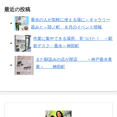
最近の投稿
垂水の人が気軽に使える場に～ギャラリー
器みと～陸ノ町 ８月のイベント情報
作業に集中できる場所、見つけた！ ～駅
前デスク・垂水～神田町
また馴染みの店が閉店 ～神戸垂水青
果～ 神田町