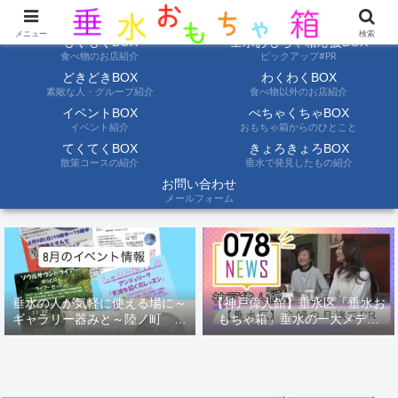
ようこそ垂水おもちゃ箱へ。垂水の情報を自分たちの目でみて聞いて伝えます
メニュー
検索
もぐもぐBOX
垂水おもちゃ箱応援BOX
食べ物のお店紹介
ピックアップ#PR
どきどきBOX
わくわくBOX
素敵な人・グループ紹介
食べ物以外のお店紹介
イベントBOX
ぺちゃくちゃBOX
イベント紹介
おもちゃ箱からのひとこと
てくてくBOX
きょろきょろBOX
散策コースの紹介
垂水で発見したもの紹介
お問い合わせ
メールフォーム
垂水の人が気軽に使える場に～
【神戸偉人館】垂水区「垂水お
ギャラリー器みと～陸ノ町 ８
もちゃ箱」垂水の一大メディ
月のイベント情報
ア！？｜神戸の魅力を凸インタ
ビュー！！【078NEWS( 078ニ
ュース)】