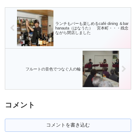
にくい住宅街のなか。店名のティ
デン・エクステリアの設計から施
ーズルは、ハリネズミのような姿
工、植栽の管理を行う
をした「生きる楽しみ...
GOOD2GARDENが営むカフェ・
GO...
ランチもバーも楽しめるcafé dining ＆bar
hanauta（はなうた） 宮本町・・・残念
ながら閉店しました
フルートの音色でつなぐ人の輪
コメント
コメントを書き込む