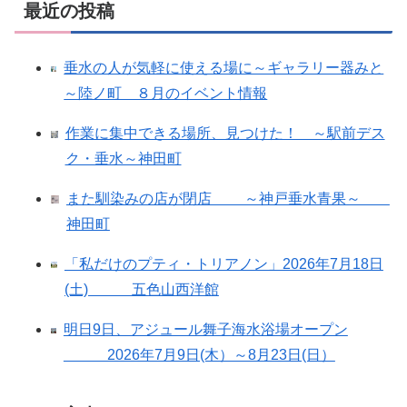
最近の投稿
垂水の人が気軽に使える場に～ギャラリー器みと
～陸ノ町 ８月のイベント情報
作業に集中できる場所、見つけた！ ～駅前デス
ク・垂水～神田町
また馴染みの店が閉店 ～神戸垂水青果～
神田町
「私だけのプティ・トリアノン」2026年7月18日
(土) 五色山西洋館
明日9日、アジュール舞子海水浴場オープン
2026年7月9日(木）～8月23日(日）