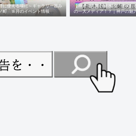
軽に使える場に～ギャラリー器み
【神戸偉人館】垂水区「垂水お
ノ町 ８月のイベント情報
の一大メディア！？｜神戸の魅
ュー！！【078NEWS( 07