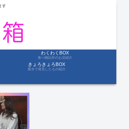
ます
わくわくBOX
食べ物以外のお店紹介
きょろきょろBOX
垂水で発見したもの紹介