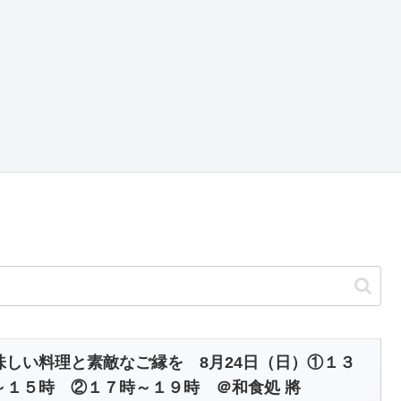
味しい料理と素敵なご縁を 8月24日（日）①１３
～１５時 ②１７時～１９時 ＠和食処 將