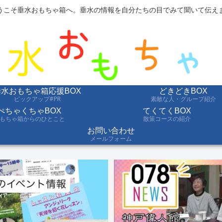
うこそ垂水おもちゃ箱へ。垂水の情報を自分たちの目でみて聞いて伝え
垂水おもちゃ箱応援BOX
どきどきBOX
ピックアップ#PR
素敵な人・グループ紹介
ぺちゃくちゃBOX
てくてくBOX
もちゃ箱からのひとこと
散策コースの紹介
お問い合わせ
メールフォーム