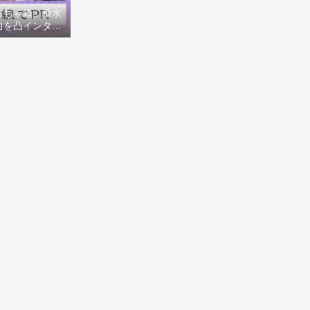
もちゃ箱」垂水
力を凸インタビ
8ニュース)】