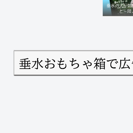
垂水の人が気
と～陸