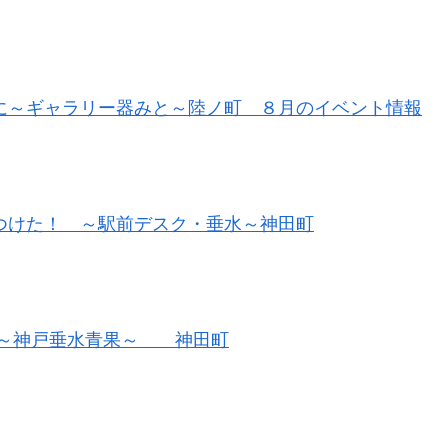
に～ギャラリー器みと～陸ノ町 ８月のイベント情報
つけた！ ～駅前デスク・垂水～神田町
～神戸垂水青果～ 神田町