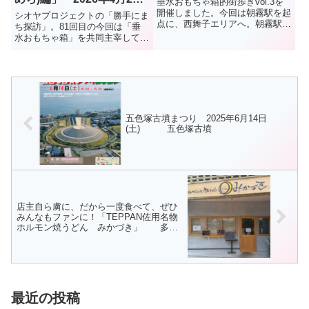
垂水おもちゃ箱的街歩きvol.3を
日(水)
開催しました。今回は朝霧駅を起
シオヤプロジェクトの「勝手にま
点に、西舞子エリアへ。朝霧駅か
ち探訪」。81回目の今回は「垂
ら狩口台の桜のトンネル↓狩口台
水おもちゃ箱」を共同主宰してい
きつね塚古墳↓大歳山遺跡↓西舞
る、堀が案内人をさせていただき
子商店街↓和菓子司大美堂にてお
ます。堀の案内は、「陸」「多
土産の大歳山最中を↓2号線を降
聞」に続いて、今回3度目。「滑
りてGOOD2TERRAC...
（なめら）」です。よろしく。日
時：2026年4月22日(水) ...
五色塚古墳まつり 2025年6月14日
(土) 五色塚古墳
店主自ら虜に、だから一度食べて、ぜひ
みんなもファンに！「TEPPAN佐用名物
ホルモン焼うどん みかづき」 多聞
台
最近の投稿