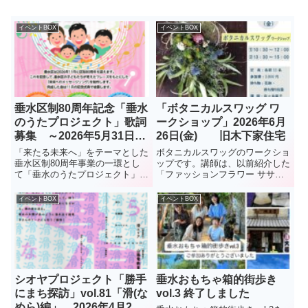
イベントBOX
イベントBOX
垂水区制80周年記念「垂水
「ボタニカルスワッグ ワ
のうたプロジェクト」歌詞
ークショップ」2026年6月
募集 ～2026年5月31日
26日(金) 旧木下家住宅
(月)締め切り
「来たる未来へ」をテーマとした
ボタニカルスワッグのワークショ
垂水区制80周年事業の一環とし
ップです。講師は、以前紹介した
て「垂水のうたプロジェクト」を
「ファッションフラワー ササ
企画。「未来に残したいまちの魅
キ」の佐々木麻子さんです。
力」などを盛りこみ、地域への愛
イベントBOX
イベントBOX
着や誇りをさらに深めていただく
ことを目指し、垂水区の「未来へ
のメッセージソング」の歌詞募
集...
シオヤプロジェクト「勝手
垂水おもちゃ箱的街歩き
にまち探訪」vol.81「滑(な
vol.3 終了しました
めら)編」 2026年4月22