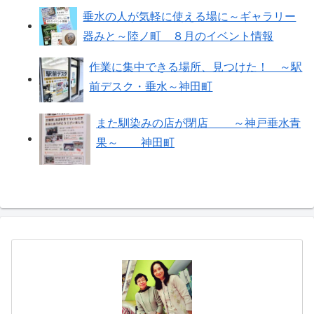
垂水の人が気軽に使える場に～ギャラリー
器みと～陸ノ町 ８月のイベント情報
作業に集中できる場所、見つけた！ ～駅
前デスク・垂水～神田町
また馴染みの店が閉店 ～神戸垂水青
果～ 神田町