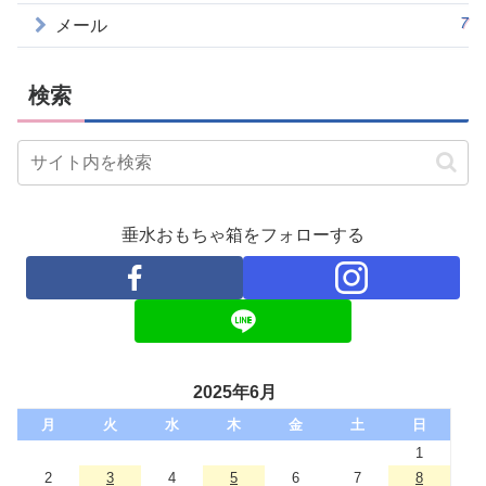
7
メール
検索
垂水おもちゃ箱をフォローする
2025年6月
月
火
水
木
金
土
日
1
2
3
4
5
6
7
8