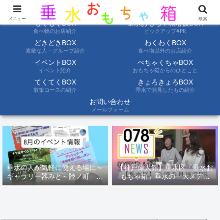
ようこそ垂水おもちゃ箱へ。垂水の情報を自分たちの目でみて聞いて伝えます
メニュー
検索
もぐもぐBOX
垂水おもちゃ箱応援BOX
食べ物のお店紹介
ピックアップ#PR
どきどきBOX
わくわくBOX
素敵な人・グループ紹介
食べ物以外のお店紹介
イベントBOX
ぺちゃくちゃBOX
イベント紹介
おもちゃ箱からのひとこと
てくてくBOX
きょろきょろBOX
散策コースの紹介
垂水で発見したもの紹介
お問い合わせ
メールフォーム
垂水の人が気軽に使える場に～
【神戸偉人館】垂水区「垂水お
ギャラリー器みと～陸ノ町 ８
もちゃ箱」垂水の一大メディ
月のイベント情報
ア！？｜神戸の魅力を凸インタ
ビュー！！【078NEWS( 078ニ
ュース)】