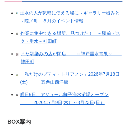
垂水の人が気軽に使える場に～ギャラリー器みと
～陸ノ町 ８月のイベント情報
作業に集中できる場所、見つけた！ ～駅前デス
ク・垂水～神田町
また馴染みの店が閉店 ～神戸垂水青果～
神田町
「私だけのプティ・トリアノン」2026年7月18日
(土) 五色山西洋館
明日9日、アジュール舞子海水浴場オープン
2026年7月9日(木）～8月23日(日）
BOX案内