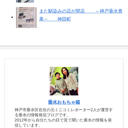
また馴染みの店が閉店 ～神戸垂水青
果～ 神田町
垂水おもちゃ箱
神戸市垂水区在住の元ミニコミレポーター2人が運営す
る垂水の情報発信ブログです。
2012年から自分たちの目で見て聞いた垂水の情報を発
信しています。