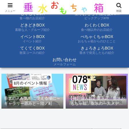
ようこそ垂水おもちゃ箱へ。垂水の情報を自分たちの目でみて聞いて伝えます
メニュー
検索
もぐもぐBOX
垂水おもちゃ箱応援BOX
食べ物のお店紹介
ピックアップ#PR
どきどきBOX
わくわくBOX
素敵な人・グループ紹介
食べ物以外のお店紹介
イベントBOX
ぺちゃくちゃBOX
イベント紹介
おもちゃ箱からのひとこと
てくてくBOX
きょろきょろBOX
散策コースの紹介
垂水で発見したもの紹介
お問い合わせ
メールフォーム
垂水の人が気軽に使える場に～
【神戸偉人館】垂水区「垂水お
ギャラリー器みと～陸ノ町 ８
もちゃ箱」垂水の一大メディ
月のイベント情報
ア！？｜神戸の魅力を凸インタ
ビュー！！【078NEWS( 078ニ
ュース)】