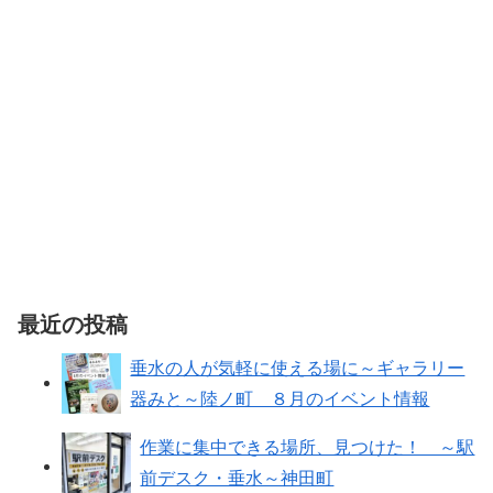
最近の投稿
垂水の人が気軽に使える場に～ギャラリー
器みと～陸ノ町 ８月のイベント情報
作業に集中できる場所、見つけた！ ～駅
前デスク・垂水～神田町