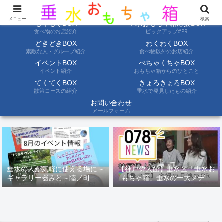
ようこそ垂水おもちゃ箱へ。垂水の情報を自分たちの目でみて聞いて伝えます
メニュー
検索
もぐもぐBOX
垂水おもちゃ箱応援BOX
食べ物のお店紹介
ピックアップ#PR
どきどきBOX
わくわくBOX
素敵な人・グループ紹介
食べ物以外のお店紹介
イベントBOX
ぺちゃくちゃBOX
イベント紹介
おもちゃ箱からのひとこと
てくてくBOX
きょろきょろBOX
散策コースの紹介
垂水で発見したもの紹介
お問い合わせ
メールフォーム
垂水の人が気軽に使える場に～
【神戸偉人館】垂水区「垂水お
ギャラリー器みと～陸ノ町 ８
もちゃ箱」垂水の一大メディ
月のイベント情報
ア！？｜神戸の魅力を凸インタ
ビュー！！【078NEWS( 078ニ
ュース)】