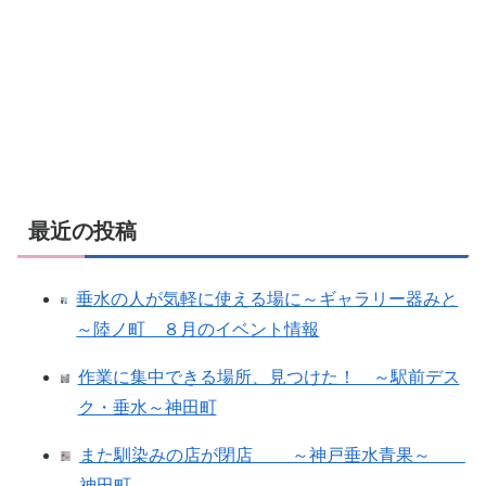
最近の投稿
垂水の人が気軽に使える場に～ギャラリー器みと
～陸ノ町 ８月のイベント情報
作業に集中できる場所、見つけた！ ～駅前デス
ク・垂水～神田町
また馴染みの店が閉店 ～神戸垂水青果～
神田町