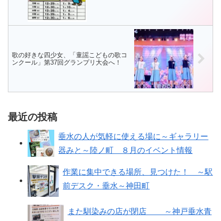
歌の好きな四少女、「童謡こどもの歌コ
ンクール」第37回グランプリ大会へ！
最近の投稿
垂水の人が気軽に使える場に～ギャラリー
器みと～陸ノ町 ８月のイベント情報
作業に集中できる場所、見つけた！ ～駅
前デスク・垂水～神田町
また馴染みの店が閉店 ～神戸垂水青