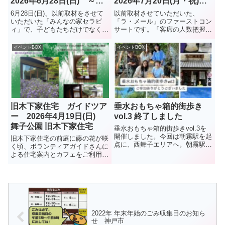
2026年6月28日(日) ～み
2026年7月20日(月・祝)
んなの家セラビィ～ 平磯
明石人丸教会
6月28日(日)、以前取材をさせて
以前取材させていただいた、
いただいた「みんなの家セラビ
「ラ・メール」のファーストコン
ィ」で、子どもたちだけでなく大
サートです。「客席の人数把握の
人も楽しめるマルシェ「こどもま
為、ご来場の際は是非お問い合わ
ーけっと」開催。イベント内で
せの程よろしくお願い致します」
イベントBOX
イベントBOX
の、こども職業体験は予約制で、
ということです。また、団員も募
残り数枠空きあり。（下記：こど
集中とのこと。コンサート参加希
も店長募集中 参照）
望、入団希望、ともに下記へ（チ
ラシ...
旧木下家住宅 ガイドツア
垂水おもちゃ箱的街歩き
ー 2026年4月19日(日)
vol.3 終了しました
舞子公園 旧木下家住宅
垂水おもちゃ箱的街歩きvol.3を
開催しました。今回は朝霧駅を起
旧木下家住宅の前庭に藤の花が咲
点に、西舞子エリアへ。朝霧駅か
く頃、ボランティアガイドさんに
ら狩口台の桜のトンネル↓狩口台
よる住宅案内とカフェをご利用い
きつね塚古墳↓大歳山遺跡↓西舞
ただくイベントです。つし2階や
子商店街↓和菓子司大美堂にてお
裏口階段など普段立ち寄らない所
土産の大歳山最中を↓2号線を降
も案内いただきます。開催日時
りてGOOD2TERRAC...
2026年4月19日（日）午前の
部:10:30～11:30 ...
2022年 年末年始のごみ収集日のお知ら
せ 神戸市