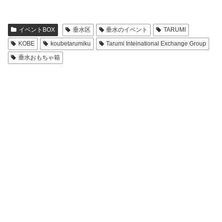
イベントBOX
垂水区
垂水のイベント
TARUMI
KOBE
koubetarumiku
Tarumi Inteinational Exchange Group
垂水おもちゃ箱