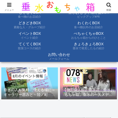
ようこそ垂水おもちゃ箱へ。垂水の情報を自分たちの目でみて聞いて伝えます
メニュー
検索
もぐもぐBOX
垂水おもちゃ箱応援BOX
食べ物のお店紹介
ピックアップ#PR
どきどきBOX
わくわくBOX
素敵な人・グループ紹介
食べ物以外のお店紹介
イベントBOX
ぺちゃくちゃBOX
イベント紹介
おもちゃ箱からのひとこと
てくてくBOX
きょろきょろBOX
散策コースの紹介
垂水で発見したもの紹介
お問い合わせ
メールフォーム
垂水の人が気軽に使える場に～
【神戸偉人館】垂水区「垂水お
ギャラリー器みと～陸ノ町 ８
もちゃ箱」垂水の一大メディ
月のイベント情報
ア！？｜神戸の魅力を凸インタ
ビュー！！【078NEWS( 078ニ
ュース)】