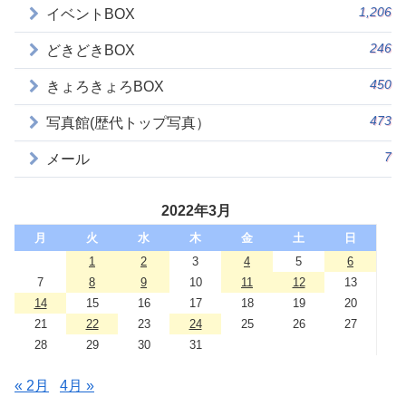
1,206
イベントBOX
246
どきどきBOX
450
きょろきょろBOX
473
写真館(歴代トップ写真）
7
メール
2022年3月
月
火
水
木
金
土
日
1
2
3
4
5
6
7
8
9
10
11
12
13
14
15
16
17
18
19
20
21
22
23
24
25
26
27
28
29
30
31
« 2月
4月 »