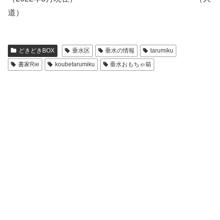
道）
どきどきBOX
垂水区
垂水の情報
tarumiku
書家Rie
koubetarumiku
垂水おもちゃ箱