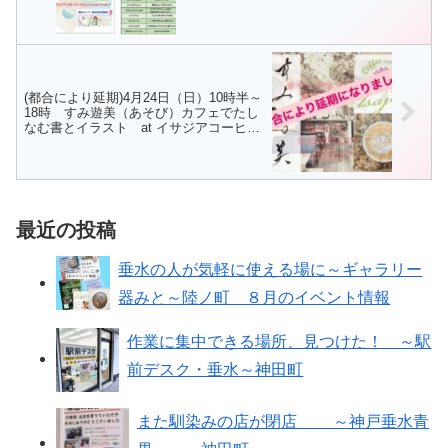
(都合により延期)4月24日（日）10時半～
18時 すみ遊美（あそび）カフェでたし
なむ書とイラスト at イサジアコーヒー
アンドティー
最近の投稿
垂水の人が気軽に使える場に～ギャラリー
器みと～陸ノ町 ８月のイベント情報
作業に集中できる場所、見つけた！ ～駅
前デスク・垂水～神田町
また馴染みの店が閉店 ～神戸垂水青