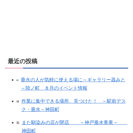
最近の投稿
垂水の人が気軽に使える場に～ギャラリー器みと
～陸ノ町 ８月のイベント情報
作業に集中できる場所、見つけた！ ～駅前デス
ク・垂水～神田町
また馴染みの店が閉店 ～神戸垂水青果～
神田町